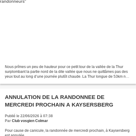
Nous prîmes un peu de hauteur pour ce petit tour de la vallée de la Thur
surplombant la partie nord de la dite vallée que nous ne quittâmes pas des
yeux tout au long d’une journée plutôt chaude. La Thur longue de 53km naît
sur le versant ouest du Rainkopf...
ANNULATION DE LA RANDONNEE DE
MERCREDI PROCHAIN A KAYSERSBERG
Publié le 22/06/2026 à 07:38
Par
Club vosgien Colmar
Pour cause de canicule, la randonnée de mercredi prochain, à Kaysersberg
est annulée