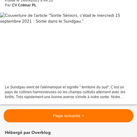
Publié le 19/09/2021 à 04:12
Par
CV Colmar PL
Le Sundgau vient de l'alémanique et signifie " territoire du sud". C'est un
pays de collines harmonieuses où les champs cultivés alternent avec les
forêts. Très rapidement une bonne averse s'invite à notre sortie. Notre
randonnée débute à Illfurth par...
Page suivante >
Hébergé par Overblog