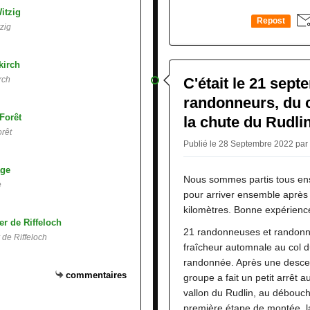
Repost
zig
0
rch
C'était le 21 sept
randonneurs, du 
la chute du Rudli
orêt
Publié le 28 Septembre 2022 par
Nous sommes partis tous en
e
pour arriver ensemble après 
kilomètres. Bonne expérience
21 randonneuses et randonne
de Riffeloch
fraîcheur automnale au col 
randonnée. Après une descent
commentaires
groupe a fait un petit arrêt 
vallon du Rudlin, au débouch
première étape de montée, la