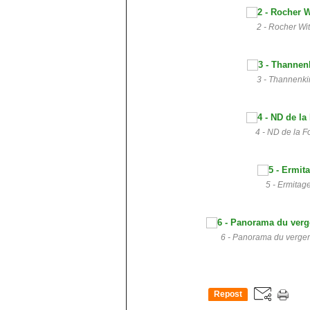
2 - Rocher Wit
3 - Thannenki
4 - ND de la F
5 - Ermitag
6 - Panorama du verger 
Repost
0