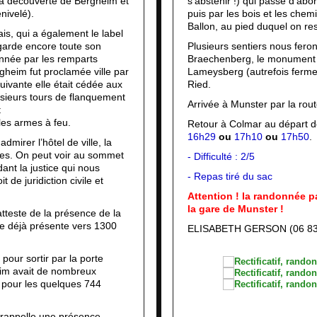
la découverte de Bergheim et
s’abstenir !) qui passe d’abo
nivelé).
puis par les bois et les chemi
Ballon, au pied duquel on res
is, qui a également le label
garde encore toute son
Plusieurs sentiers nous fero
nnée par les remparts
Braechenberg, le monument 
gheim fut proclamée ville par
Lameysberg (autrefois ferm
uivante elle était cédée aux
Ried.
sieurs tours de flanquement
Arrivée à Munster par la rou
t
les armes à feu.
Retour à Colmar au départ de
16h29
ou
17h10
ou
17h50
.
mirer l’hôtel de ville, la
ées. On peut voir au sommet
- Difficulté : 2/5
ant la justice qui nous
- Repas tiré du sac
 de juridiction civile et
Attention ! la randonnée pa
la gare de Munster !
tteste de la présence de la
e déjà présente vers 1300
ELISABETH GERSON (06 83 
our sortir par la porte
eim avait de nombreux
e pour les quelques 744
s rappelle une présence