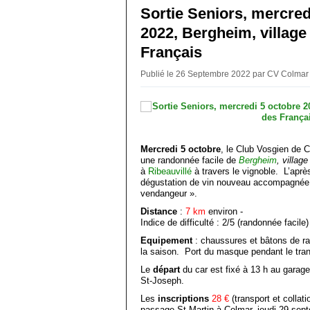
Sortie Seniors, mercred
2022, Bergheim, village
Français
Publié le 26 Septembre 2022 par CV Colma
Mercredi 5 octobre
, le Club Vosgien de 
une randonnée facile de
Bergheim
, villag
à
Ribeauvillé
à travers le vignoble. L’aprè
dégustation de vin nouveau accompagnée 
vendangeur ».
Distance
:
7 km
environ -
Indice de difficulté : 2/5 (randonnée facile
Equipement
: chaussures et bâtons de 
la saison. Port du masque pendant le tran
Le
départ
du car est fixé à 13 h au garag
St-Joseph.
Les
inscriptions
28 €
(transport et collati
passage St-Martin à Colmar,
jeudi 29 sept