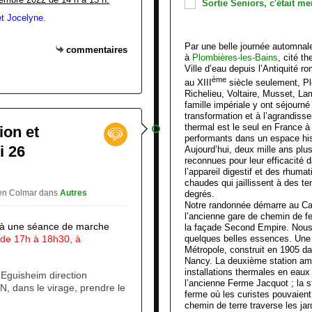
et Jocelyne.
Par une belle journée automnal
commentaires
à
Plombières-les-Bains
, cité t
Ville d’eau depuis l’Antiquité r
ème
au XIII
siècle seulement, Pl
Richelieu, Voltaire, Musset, La
famille impériale y ont séjourné
transformation et à l’agrandiss
thermal est le seul en France à 
ion et
performants dans un espace his
i 26
Aujourd’hui, deux mille ans plu
reconnues pour leur efficacité 
l’appareil digestif et des rhum
chaudes qui jaillissent à des t
ien Colmar
dans
Autres
degrés.
Notre randonnée démarre au Cas
l’ancienne gare de chemin de fe
e à une séance de marche
la façade Second Empire. Nous r
de
17h à 18h30, à
quelques belles essences. Une p
Métropole, construit en 1905 da
Nancy. La deuxième station amén
installations thermales en eaux
'Eguisheim direction
l’ancienne Ferme Jacquot ; la st
N, dans le virage, prendre le
ferme où les curistes pouvaient 
chemin de terre traverse les ja