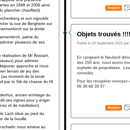
rtes en 1848 et 2006 ainsi
Repost
u plancher chauffant).
0
ichenberg et son vignoble
mirer la vue de Bergheim sur
hannenkirch sur la droite.
Objets trouvés !!!!
annenkirch, patrie du
admirer plusieurs de ses
Publié le 29 Septembre 2022 par
 réalisation de Mr Bossart,
En rangeant le Neuland dima
estueux) pour admirer
des 150 ans, nous avons tro
 déjeuner approche et nous
orphelin de propriétaire. Les
ien terrain de jeu des
consolés.
i (au moment de la seule
Pour les récupérer envoyez 
uit par la Sté de chasse du Ht
06 38 68 39 97.
ederhus, ancien ermitage du
it ses vignes pour y ériger
ères et de méditation).
Repost
le Lach situé au pied du
0
r de la houille.
Rorschwihr nous amène au