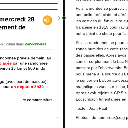
Puis la montée se poursuivit 
une belle forêt claire et aéré
mercredi 28
les vestiges du funiculaire qu
ement de
française en 1915 pour ravita
notre point de chute pour l'a
Puis la randonnée se poursui
ien Colmar
dans
Randonneurs
zones humides de cette rése
des passerelles. Après avoir 
 randonnée prévue demain,
au
sentier surplombant le Lac No
placée
par une randonnée
passant par l'observatoire B
nviron 15 km et 500 m de
nous mena à la source du Lac
le sentier en balcon au-dess
ge (avec port du masque),
, pour
un départ à 8h30
.
magnifiques vues sur le lac, 
Après avoir rejoint le GR 5 su
Louschbach fut entamée en p
commentaires
Texte : Jean Paul
Photos : de nombreux(ses) pa