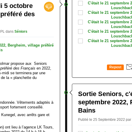
i 5 octobre
 préféré des
r PL
dans
Séniors
Colmar propose aux Seniors
Repost
e préféré des Français
en 2022,
s-midi se terminera par une
0
de la « planchette du
Sortie Seniors, c'
)
septembre 2022, 
randonnée. Vêtements adaptés à
sport fortement conseillé.
Bains
e Kunegel, avec arrêts gare et
Publié le 25 Septembre 2022 pa
on) ont lieu à l’agence LK Tours,
embre 2022 de 14 h à 15 h.