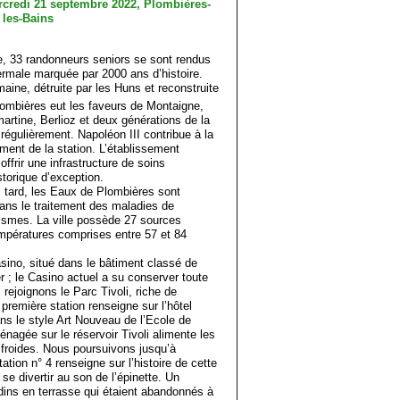
e, 33 randonneurs seniors se sont rendus
hermale marquée par 2000 ans d’histoire.
omaine, détruite par les Huns et reconstruite
ombières eut les faveurs de Montaigne,
martine, Berlioz et deux générations de la
 régulièrement. Napoléon III contribue à la
ement de la station. L’établissement
offrir une infrastructure de soins
torique d’exception.
s tard, les Eaux de Plombières sont
dans le traitement des maladies de
atismes. La ville possède 27 sources
empératures comprises entre 57 et 84
ino, situé dans le bâtiment classé de
r ; le Casino actuel a su conserver toute
ejoignons le Parc Tivoli, riche de
remière station renseigne sur l’hôtel
ns le style Art Nouveau de l’Ecole de
agée sur le réservoir Tivoli alimente les
 froides. Nous poursuivons jusqu’à
ation n° 4 renseigne sur l’histoire de cette
se divertir au son de l’épinette. Un
rdins en terrasse qui étaient abandonnés à