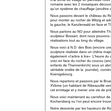
romaine avec les 2 mosaïques découve
qu’un système de chauffage (ancêtre d
Nous passons devant le château du Re
pour monter au rocher de Witzig et ad
la gauche, le Kanzlerwald en face et T
Nous partons au NO pour atteindre Th
sculpteur Bossart, dont nous pouvons 
réalisations tout au long du village.
Nous voici à N.D. des Bois (encore une
sculpture réalisée dans un chêne maj
également «l’arbre à lire». L’heure du
voici en face du rocher du coucou (anc
enfants de Thannenkirch) sous un abr
véritable ondée de la journée), constr
Koenigsbourg.
Nous repartons et passons par le Bru
XVème (un habitant de Ribeauvillé vend
cet ermitage et y mener une vie de pri
Nous voici maintenant au carrefour de 
Kochersberg ou l’on peut encore trouve
Notre descente par les hauteurs de 