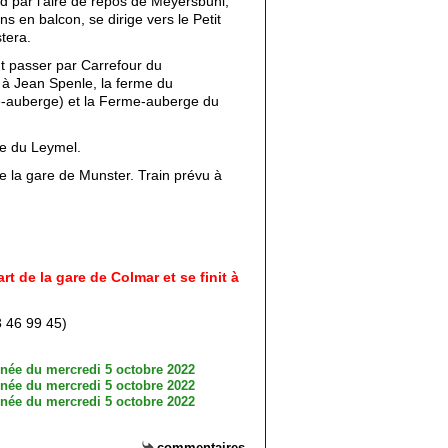
rd par l’aire de repos de Meyersbuhl,
ns en balcon, se dirige vers le Petit
tera.
nt passer par Carrefour du
à Jean Spenle, la ferme du
e-auberge) et la Ferme-auberge du
te du Leymel.
 la gare de Munster. Train prévu à
rt de la gare de Colmar et se finit à
46 99 45)
commentaires