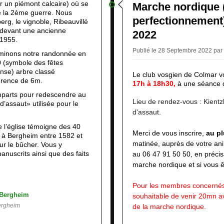
 un piémont calcaire) où se
Marche nordique (i
de la 2ème guerre. Nous
perfectionnement)
rg, le vignoble, Ribeauvillé
s devant une ancienne
2022
 1955.
Publié le 28 Septembre 2022 par
rminons notre randonnée en
00 (symbole des fêtes
anse) arbre classé
Le club vosgien de Colmar vo
érence de 6m.
17h à 18h30,
à une séance 
parts pour redescendre au
Lieu de rendez-vous : Kientz
’assaut» utilisée pour le
d'assaut.
 l’église témoigne des 40
M
erci de vous inscrire,
au pl
s à Bergheim entre 1582 et
matinée, auprès de votre ani
r le bûcher. Vous y
nuscrits ainsi que des faits
au
06 47 91 50 50, en préci
marche nordique
et si vous
Pour les membres concernés
souhaitable de venir 20mn a
Bergheim
de la marche nordique.