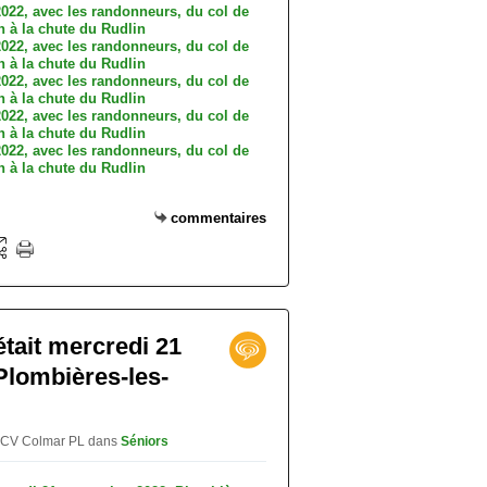
commentaires
était mercredi 21
Plombières-les-
r CV Colmar PL
dans
Séniors