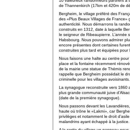
10 valeureux randonneurs partirent à 
de Thannenkirch (17km et 420m de dé
Bergheim, le village préféré des França
des «Plus Beaux Villages de France» 
authenticité. Nous démarrons la rando
construits en 1312, date à laquelle Ber
le seigneur de Ribeaupierre. L’année s
Habsbourg. Nous pouvons admirer plu
encore présentes dont certaines furen
construites plus tard et équipées pour 
Nous faisons une halte au centre pour ad
place et la fontaine récemment rénov
de la mairie une statue de Thémis rend
rappelle que Bergheim possédait le droit
criminelle pour les villages avoisinants.
La synagogue reconstruite vers 1860 a
plus grande communauté juive d’Alsac
(date de la première synagogue).
Nous passons devant les Lavandières, p
haute où trône le «Lakmi», car Bergh
privilèges et notamment le droit d’asil
malandrins ayant échappé à la justice.
A la sortie du village un panneau nou