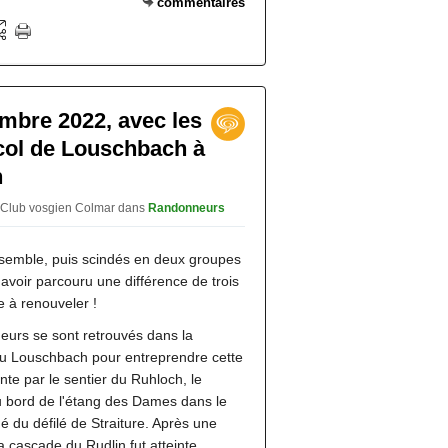
commentaires
embre 2022, avec les
col de Louschbach à
n
 Club vosgien Colmar
dans
Randonneurs
semble, puis scindés en deux groupes
avoir parcouru une différence de trois
 à renouveler !
urs se sont retrouvés dans la
du Louschbach pour entreprendre cette
e par le sentier du Ruhloch, le
au bord de l'étang des Dames dans le
é du défilé de Straiture. Après une
 cascade du Rudlin fut atteinte.