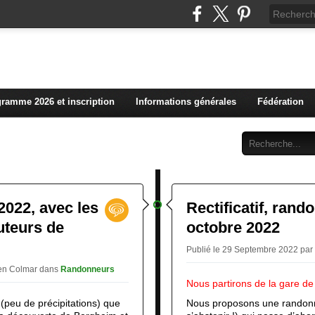
L'actualité du club vosg
ramme 2026 et inscription
Informations générales
Fédération
Abonnement
Contact
2022, avec les
Rectificatif, ran
uteurs de
octobre 2022
Publié le 29 Septembre 2022 par
ien Colmar
dans
Randonneurs
Nous partirons de la gare d
(peu de précipitations) que
Nous proposons une rando