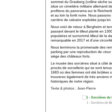
sommet du Grasberg (colline sèche sur
situe un cimetière militaire allemand 
profitons du panorama sur le Reichenbe
et au loin la forêt noire. Nous passon
carrière de calcaire exploitée jusqu’en
Nous voici de retour à Bergheim et te
passant devant le tilleul planté en 13
populaires et surnommé tilleul de la d
remarquable en 2017 et d’une circonf
Nous terminons la promenade des rem
parking par une reproduction de «tour d
siège des châteaux forts.
Le musée des sorcières situé à côté de
procès de sorcellerie qui se sont tenu
1683 où des femmes ont été brûlées su
trouverez également de très anciens ma
historiques de notre région.
Texte & photos : Jean-Pierre
1 - Sorcières de 