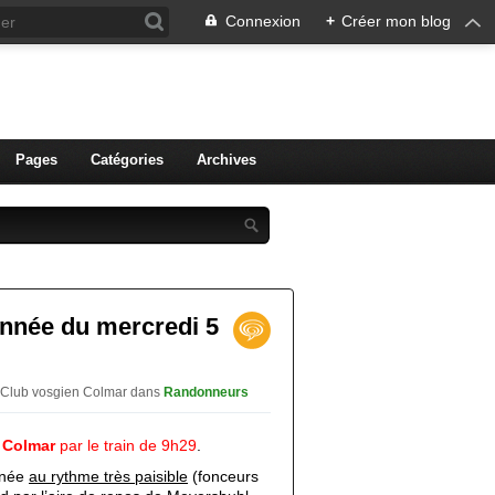
Connexion
+
Créer mon blog
ien de Colmar
Pages
Catégories
Archives
donnée du mercredi 5
 Club vosgien Colmar
dans
Randonneurs
e
Colmar
par le train de 9h29
.
nnée
au rythme très paisible
(fonceurs