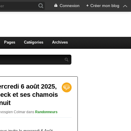
Connexion
+
Créer mon blog
ien de Colmar
Pages
Catégories
Archives
credi 6 août 2025,
neck et ses chamois
nuit
ub vosgien Colmar
dans
Randonneurs
us invite le mercredi 6 Août