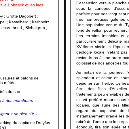
L’ascension vers la planche 
 le Hohneck et les lacs
sous la canopée d’essenc
parfaite pour nos vingt sept
y ; Grotte Dagobert ;
très nombreuses galeries d
pel ;
Kastelberg ; Kerbholtz ;
Une population venue du Tyr
essrothried ; Blebelgrub ;
fond de vallon pour recherche
Les terrains instables et g
particulièrement délicate 
XVIIIème siècle et l’épuisem
géologie locale n’étant pas 
reviendrons à une autre occa
colossal de nos ancêtres foui
Au mitan de la journée, l’
splendeur et calme en nous
ssures et bâtons de
la météo.
déjeuner sur l’herbe. Ce be
être, des filles d’Auxell
irés du sac.
traitements peu enviables des
et ont préféré mourir sous so
ée à des marcheurs
locales, que l’une des fille
regard du capitaine de l
xigent « un pied sûr »…
instantanément irradié les d
retiré de l’onde que le corps 
arking du capitaine Dreyfus
éconduit, tira son épée et 
0 €)