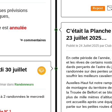
Repost
ses prévisions
0
ques,
e est
annulée
C’était la Planche
23 juillet 2025…
commentaires
Publié le 24 Juillet 2025 par Cl
En cette période de l’année, 
et les rêves de certains nostal
dards perçants de l’astre du j
 30 juillet
randonnée sur des pentes uni
souffrir les meilleurs cavalier
Auxelles-Haut fut notre ram
Colmar
dans
Randonneurs
de montagne du territoire de
la Trouée de Belfort et se blo
 à 2 randonnées le mercredi
plus de mille mètres d’altitu
ont accueillis après une équ
partie sur les petites routes
e N° 1