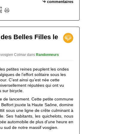
commentaires
 des Belles Filles le
ub vosgien Colmar
dans
Randonneurs
les petites reines peuplent les ondes 
giques de l’effort solitaire sous les 
our. C’est ainsi qu’est née cette 
versellement réputées qui ont vu 
s sur bicycle. 
pe de lancement. Cette petite commune 
 Belfort jouxte la Haute Saône, domine 
ttit sous une ligne de crête culminant à 
de. Ses habitants, les quichelots, nous 
ipée automobile de plus d’une heure en 
 du sud de notre massif vosgien.