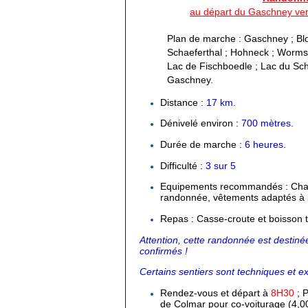
au départ du Gaschney vers
Plan de marche : Gaschney ; Blo
Schaeferthal ; Hohneck ; Worms
Lac de Fischboedle ; Lac du Schi
Gaschney.
Distance :
17 km.
Dénivelé environ :
700 mètres.
Durée de marche :
6 heures.
Difficulté :
3 sur 5
Equipements recommandés : Chau
randonnée, vêtements adaptés à 
Repas : Casse-croute et boisson t
Attention, cette randonnée est destin
confirmés !
Certains sentiers sont techniques et e
Rendez-vous et départ à
8H30
; P
de Colmar pour co-voiturage (4,0