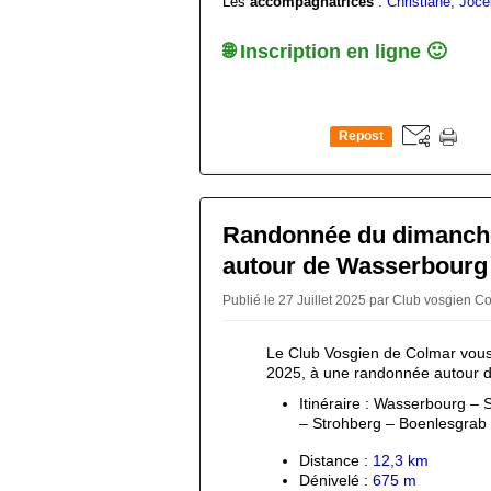
Les
accompagnatrices
:
Christiane, Joce
🌐 Inscription en ligne 🙂
Repost
0
Randonnée du dimanche
autour de Wasserbourg
Publié le 27 Juillet 2025 par Club vosgien 
Le Club Vosgien de Colmar vous 
2025, à une randonnée autour 
Itinéraire : Wasserbourg – 
– Strohberg – Boenlesgrab
Distance :
12,3 km
Dénivelé : 
675 m