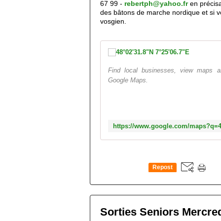
67 99 -
rebertph@yahoo.fr
en précis
des
bâtons de marche nordique et si 
vosgien.
Find local businesses, view maps an
Google Maps.
Repost
0
Sorties Seniors Mercred