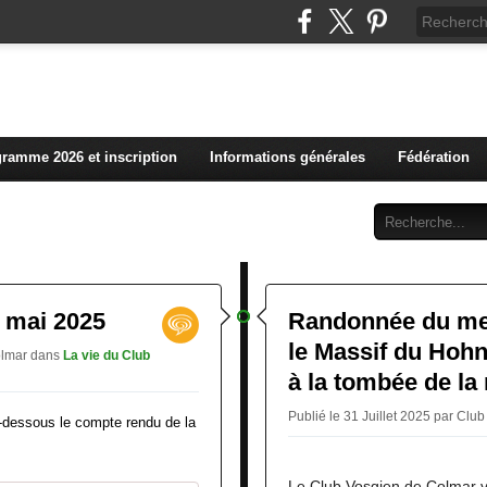
L'actualité du club vosg
ramme 2026 et inscription
Informations générales
Fédération
Abonnement
Contact
 mai 2025
Randonnée du mer
le Massif du Hoh
Colmar
dans
La vie du Club
à la tombée de la 
Publié le 31 Juillet 2025 par Cl
ci-dessous le compte rendu de la
Le Club Vosgien de Colmar vo