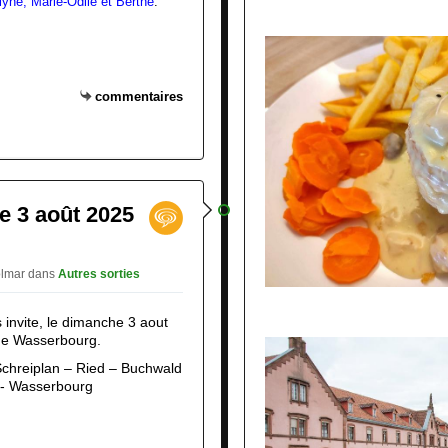
lyne, Marie-Odile et Berthe
.
commentaires
 3 août 2025
Colmar
dans
Autres sorties
invite, le dimanche 3 aout 
de Wasserbourg.
Schreiplan – Ried – Buchwald 
 - Wasserbourg