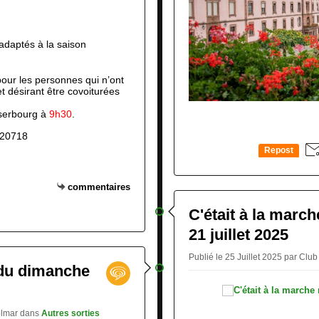
daptés à la saison
pour les personnes qui n’ont 
désirant être covoiturées 
serbourg à 
9h30
.
120718
Repost
0
commentaires
C'était à la marc
21 juillet 2025
Publié le 25 Juillet 2025 par Cl
 du dimanche
Colmar
dans
Autres sorties