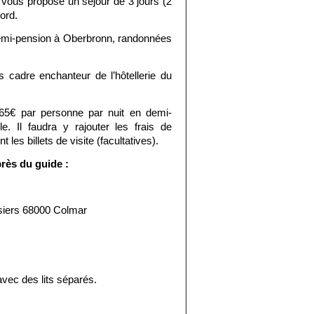
vous propose un séjour de 3 jours (2 
ord. 
mi-pension à Oberbronn, randonnées 
 
 cadre enchanteur de l’hôtellerie du 
 65€ par personne par nuit en demi-
 Il faudra y rajouter les frais de 
 les billets de visite (facultatives).
rès du guide :
siers 68000 Colmar
vec des lits séparés.