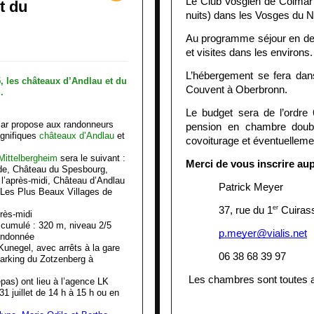
Le Club Vosgien de Colmar 
t du
nuits) dans les Vosges du N
Au programme séjour en de
et visites dans les environs.
L’hébergement se fera dans
Couvent à Oberbronn. 
Le budget sera de l’ordre
mar propose aux randonneurs
pension en chambre double.
agnifiques
châteaux d’Andlau
et
covoiturage et éventuellement
Mittelbergheim
sera le suivant :
Merci de vous inscrire aup
rde, Château du Spesbourg,
 l’après-midi, Château d’Andlau
Patrick Meyer 
« Les Plus Beaux Villages de
er
37, rue du 1
 Cuiras
près-midi
f cumulé : 320 m, niveau 2/5
p.meyer@vialis.net
andonnée
Kunegel, avec arrêts à la gare
06 38 68 39 97
parking du Zotzenberg à
 Les chambres sont toutes a
repas) ont lieu à l’agence LK
1 juillet de 14 h à 15 h ou en