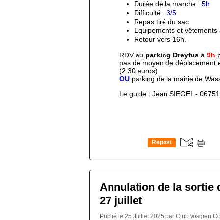
Durée de la marche :
5h
Difficulté : 
3/5
R
epas tiré du sac
Équipements et vêtements a
Retour vers 16h.
RDV au 
parking Dreyfus
 à 
9h 
pas de moyen de déplacement et 
(2,30 euros)
OU
 parking de la mairie de Was
L
e guide : Jean SIEGEL - 0675
Repost
0
Annulation de la sortie
27 juillet
Publié le 25 Juillet 2025 par Club vosgien 