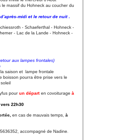
s le massif du Hohneck au coucher du
d’après-midi et le retour de nuit .
Schiessroth - Schaeferthal - Hohneck -
chemer - Lac de la Lande - Hohneck -
retour aux lampes frontales)
e
a saison et lampe frontale
e boisson pourra être prise vers le
soleil
yfus pour
un départ
en covoiturage
à
 vers 22h30
ortée,
en cas de mauvais temps,
à
55636352, accompagné de Nadine.