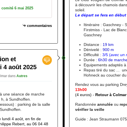
à découvrir les chamois dan
 comité 6 mai 2025
soleil.
Le départ se fera en début 
Itinéraire : Gaschney - 
commentaires
Firstmiss - Lac de Blan
Gaschney
Distance :
19 km
Dénivelé :
900 m
Difficulté :
3/5 (
avec un 
ion et
Durée :
6h30 de march
Equipements adaptés à l
i 4 août 2025
Repas tiré du sac ... un
Hohneck au coucher du 
Colmar
dans
Autres
Rendez vous au parking Dre
13h00
e à une séance de marche
(4 euros) -
Retour à Colmar
9 h, à Sundhoffen.
essous) : parking de la salle
Randonnée
annulée
ou
rep
e Sundhoffen.
vérifier la veille
e lundi 4 août, en fin de
Guide : Jean Straumann 07
hilippe Rebert, au 06 04 48