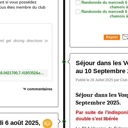
ant si vous possédez
vous êtes membre du club
48°02'31.8"N 7°25'06.7"E
Repost
d get driving directions in
0
Séjour dans les 
au 10 Septembre 
https://www.google.com/maps?q=48.0421700,7.4185352&entry=gps&lucs=,94259549,94275303,94224825,94227247,94227248,94231188,47071704,47069508,94218641,94203019,47084304&g_ep=CAISEjI1LjE5LjEuNzU0OTg3NTEyMBgAIIgnKmMsOTQyNTk1NDksOTQyNzUzMDMsOTQyMjQ4MjUsOTQyMjcyNDcsOTQyMjcyNDgsOTQyMzExODgsNDcwNzE3MDQsNDcwNjk1MDgsOTQyMTg2NDEsOTQyMDMwMTksNDcwODQzMDRCAkZS&skid=cc7e8d6b-e50b-4d54-bb6d-e8392f841048&g_st=com.yahoo.Aerogram.ShareExtension
Publié le 28 Juillet 2025 par Cl
commentaires
Séjour dans les Vos
Septembre 2025.
Par suite de l’indispon
double s’est libérée
i 6 août 2025,