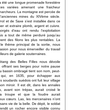
a été une longue promenade forestière 
es variées amenant une fraicheur 
 marcheurs. La montagne est percée de 
’anciennes mines du XIVème siècle. 
ol et de Saxe s’est installée dans ce 
r et extraire plomb, argent et cuivre. 
orgés d’eau ont rendu l’exploitation 
mais a tout de même perduré jusqu’au 
ent des filons les plus rentables. La 
le thème principal de la sortie, nous 
sion pour nous émerveiller du travail 
lleurs de galerie souterraines.
étang des Belles Filles nous dévoile 
 offrant ses berges pour notre pause 
au bassin ombragé tient son nom, peut-
es qui, en 1635, pour échapper aux 
 soudards suédois ont fuit leur village 
n miroir. Il est dit, dans les annales 
s, avant son trépas, aurait croisé le 
a troupe et que la foudre aurait 
eux cœurs. Las, les mercenaires n’ont 
sans vie de la belle. De dépit, le soldat 
fendit un rocher encore visible connu 