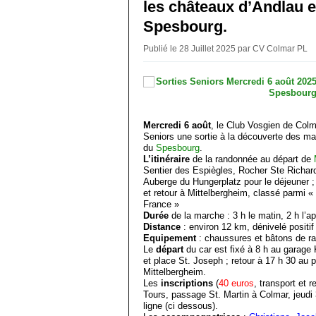
les châteaux d’Andlau e
Spesbourg.
Publié le 28 Juillet 2025 par CV Colmar PL
Mercredi 6 août
, le Club Vosgien de Col
Seniors une sortie à la découverte des m
du
Spesbourg
.
L’itinéraire
de la randonnée au départ de
Sentier des Espiègles, Rocher Ste Richa
Auberge du Hungerplatz pour le déjeuner ;
et retour à Mittelbergheim, classé parmi 
France »
Durée
de la marche : 3 h le matin, 2 h l’a
Distance
: environ 12 km, dénivelé positi
Equipement
: chaussures et bâtons de r
Le
départ
du car est fixé à 8 h au garage 
et place St. Joseph ; retour à 17 h 30 au 
Mittelbergheim.
Les
inscriptions
(
40 euros
, transport et 
Tours, passage St. Martin à Colmar, jeudi 3
ligne (ci dessous).