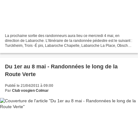
La prochaine sortie des randonneurs aura lieu ce mercredi 4 mai, en
direction de Labaroche. L'itinéraire de la randonnée pédestre est le suivant :
Turckheim, Trois -É pis, Labaroche Chapelle, Labaroche La Place, Obschel,
Trois -É pis , Niedermorschwihr,...
Du 1er au 8 mai - Randonnées le long de la
Route Verte
Publié le 21/04/2011 à 09:00
Par
Club vosgien Colmar