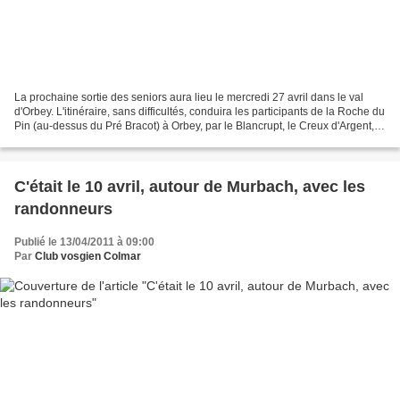
La prochaine sortie des seniors aura lieu le mercredi 27 avril dans le val
d'Orbey. L'itinéraire, sans difficultés, conduira les participants de la Roche du
Pin (au-dessus du Pré Bracot) à Orbey, par le Blancrupt, le Creux d'Argent,
La Beu, Saint-Genest...
C'était le 10 avril, autour de Murbach, avec les
randonneurs
Publié le 13/04/2011 à 09:00
Par
Club vosgien Colmar