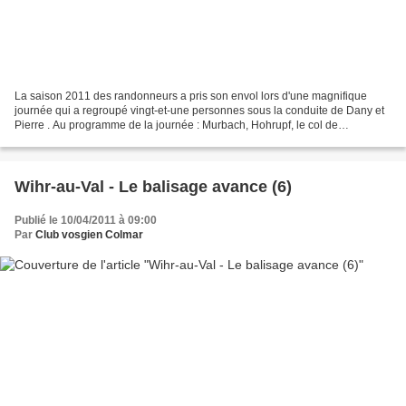
La saison 2011 des randonneurs a pris son envol lors d'une magnifique
journée qui a regroupé vingt-et-une personnes sous la conduite de Dany et
Pierre . Au programme de la journée : Murbach, Hohrupf, le col de
Wolfsgrube, le col de Judenhut, Munsteraeckele...
Wihr-au-Val - Le balisage avance (6)
Publié le 10/04/2011 à 09:00
Par
Club vosgien Colmar