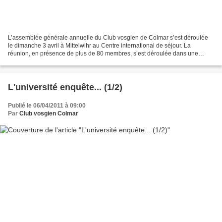
L’assemblée générale annuelle du Club vosgien de Colmar s’est déroulée
le dimanche 3 avril à Mittelwihr au Centre international de séjour. La
réunion, en présence de plus de 80 membres, s’est déroulée dans une
excellente ambiance et a permis à de nombreux...
L'université enquête... (1/2)
Publié le 06/04/2011 à 09:00
Par
Club vosgien Colmar