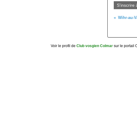
S'inscrire 
Wihr-au-Va
Voir le profil de
Club vosgien Colmar
sur le portail