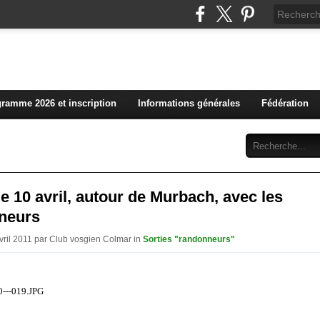
L'actualité du club vosg
ramme 2026 et inscription
Informations générales
Fédération
Abonnement
Contact
 le 10 avril, autour de Murbach, avec les
neurs
Avril 2011 par Club vosgien Colmar in
Sorties "randonneurs"