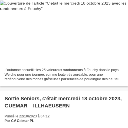
L’automne accueillit les 25 valeureux randonneurs à Fouchy dans le pays
Welche pour une journée, somme toute très agréable, pour une
redécouverte des roches gréseuses parsemées de poudingue des hauteurs
de la bourgade. Un village qui n’a pas le passé...
Sortie Seniors, c'était mercredi 18 octobre 2023,
GUEMAR – ILLHAEUSERN
Publié le 22/10/2023 à 04:12
Par
CV Colmar PL