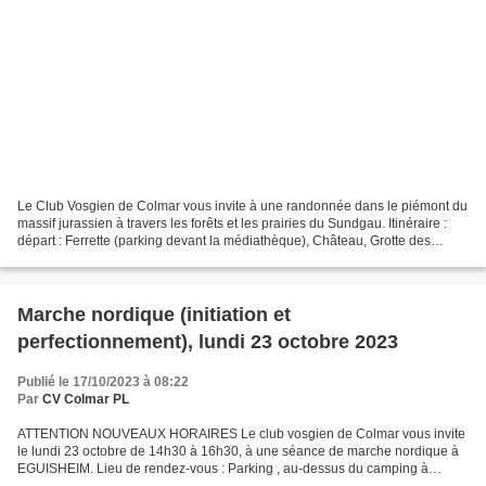
Le Club Vosgien de Colmar vous invite à une randonnée dans le piémont du
massif jurassien à travers les forêts et les prairies du Sundgau. Itinéraire :
départ : Ferrette (parking devant la médiathèque), Château, Grotte des
Nains, Gros Chêne, chemin de...
Marche nordique (initiation et
perfectionnement), lundi 23 octobre 2023
Publié le 17/10/2023 à 08:22
Par
CV Colmar PL
ATTENTION NOUVEAUX HORAIRES Le club vosgien de Colmar vous invite
le lundi 23 octobre de 14h30 à 16h30, à une séance de marche nordique à
EGUISHEIM. Lieu de rendez-vous : Parking , au-dessus du camping à
Eguisheim. Direction « Rue Porte Haute », à la...