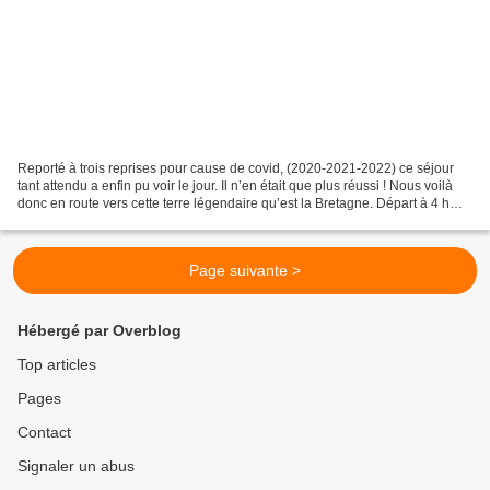
Reporté à trois reprises pour cause de covid, (2020-2021-2022) ce séjour
tant attendu a enfin pu voir le jour. Il n’en était que plus réussi ! Nous voilà
donc en route vers cette terre légendaire qu’est la Bretagne. Départ à 4 h
avec André puis relayé...
Page suivante >
Hébergé par Overblog
Top articles
Pages
Contact
Signaler un abus