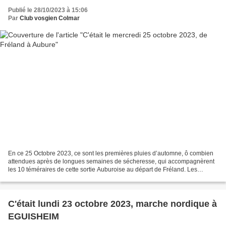
Publié le 28/10/2023 à 15:06
Par
Club vosgien Colmar
En ce 25 Octobre 2023, ce sont les premières pluies d’automne, ô combien
attendues après de longues semaines de sécheresse, qui accompagnèrent
les 10 téméraires de cette sortie Auburoise au départ de Fréland. Les
origines de Fréland remontent aux carlovingiens...
C'était lundi 23 octobre 2023, marche nordique à
EGUISHEIM