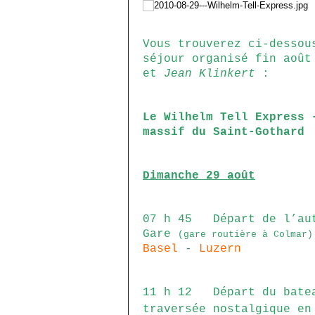
Vous trouverez ci-dessou
séjour organisé fin aoû
et
Jean Klinkert
:
Le Wilhelm Tell Express 
massif du Saint-Gothard
Dimanche 29 août
07 h 45 Départ de l’aut
Gare
(gare routière à Colmar)
Basel
-
Luzern
11 h 12 Départ du batea
traversée nostalgique en