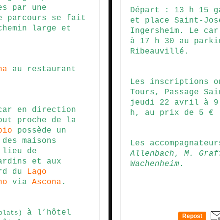
es par une
Départ : 13 h 15 g
e parcours se fait
et place Saint-Jos
chemin large et
Ingersheim. Le car
à 17 h 30 au parki
Ribeauvillé.
na
au restaurant
Les inscriptions o
Tours, Passage Sai
jeudi 22 avril à 9
ar en direction
h, au prix de 5 €
ut proche de la
bio
possède un
 des maisons
Les accompagnateu
 lieu de
Allenbach
,
M. Graf
ardins et aux
Wachenheim
.
ord du
Lago
no
via
Ascona
.
à l’hôtel
plats)
Repost