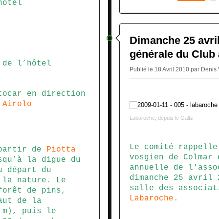
hôtel
0
Dimanche 25 avri
générale du Club 
 de l’hôtel
Publié le 18 Avril 2010 par Denis
ocar en direction
-
Airolo
Labaroche, depuis le Galtz
Le comité rappelle
 partir de
Piotta
vosgien de Colmar 
squ’à la digue du
annuelle de l'asso
u départ du
dimanche 25 avril 
 la nature. Le
salle des associat
forêt de pins,
Labaroche
.
aut de la
m), puis le