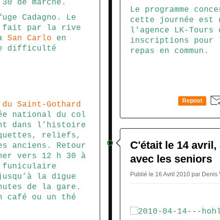
30 de marche.
Le programme conce
uge Cadagno. Le
cette journée est 
fait par la rive
l'agence LK-Tours 
ia
San Carlo
en
inscriptions pour 
e difficulté
repas en commun.
Repost
 du Saint-Gothard
0
ée national du col
nt dans l’histoire
quettes, reliefs,
C'était le 14 avri
es anciens. Retour
er vers 12 h 30 à
avec les seniors
 funiculaire
Publié le 16 Avril 2010 par Denis
usqu’à la digue
utes de la gare.
n café ou un thé