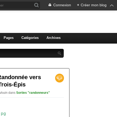
Connexion
+
Créer mon blog
ien de Colmar
Pages
Catégories
Archives
 Randonnée vers
Trois-Épis
 Vouin
dans
Sorties "randonneurs"