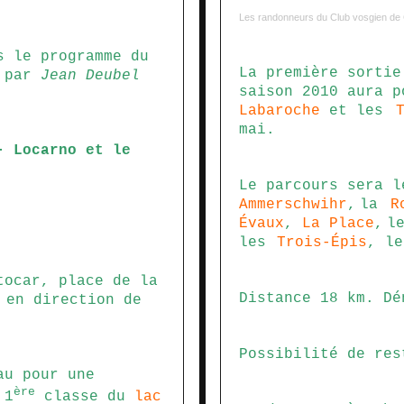
Les randonneurs du Club vosgien de
s le programme du
La première sortie
t par
Jean Deubel
saison 2010 aura p
Labaroche
et les
mai.
- Locarno et le
Le parcours sera l
Ammerschwihr
,
la
R
É
vaux
,
La Place
,
l
les
Trois-
Épis
, l
ocar, place de la
Distance 18 km. Dé
en direction de
Possibilité de re
u pour une
ère
 1
classe du
lac