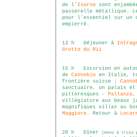
de l’
Isorno
sont enjambé
passerelle métallique. L
pour l’essentiel sur un 
empierré.
13 h Déjeuner à
Intrag
Grotto du Rii
15 h Excursion en autoc
de
Cannobio
en Italie, to
frontière suisse ;
Canno
sanctuaire, un palais et
pittoresques -
Pallanza
,
villégiature aux beaux j
magnifiques villas au b
Maggiore
. Retour à
Locar
20 h Dîner
(menu à trois 