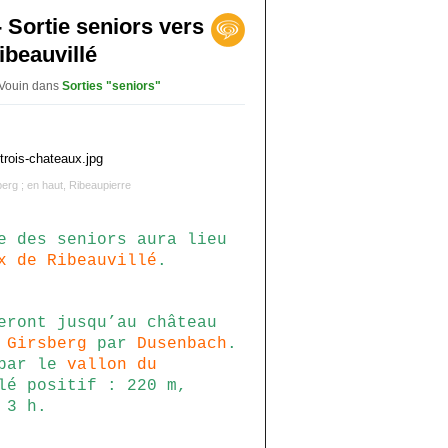
- Sortie seniors vers
ibeauvillé
 Vouin
dans
Sorties "seniors"
berg ; en haut, Ribeaupierre
e des seniors aura lieu
x de Ribeauvillé
.
eront jusqu’au château
u
Girsberg
par
Dusenbach
.
 par le
vallon du
lé positif : 220 m,
 3 h.