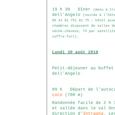
19 h 30 Dîner
(menu à tr
dell’Angelo
(nuitée à l’hôt
00 41 91 751 81 75 ; hôtel ass
chambres disposent de salles d
sèche-cheveux, TV par satellit
.
coffre-fort)
Lundi 30 août 2010
Petit-déjeuner au buffet
dell’Angelo
09 h Départ de l’autoca
Loco
(700 m)
Randonnée facile de 2 h 
et vallée dans le val On
direction d’
Intragna
. Le