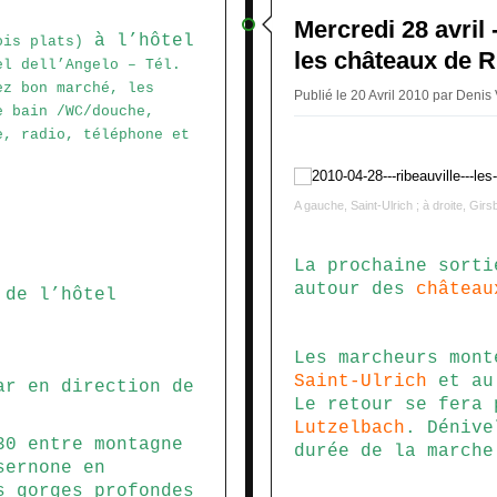
Mercredi 28 avril 
à l’hôtel
ois plats)
les châteaux de R
el dell’Angelo – Tél.
ez bon marché, les
Publié le 20 Avril 2010 par Denis
e bain /WC/douche,
e, radio, téléphone et
A gauche, Saint-Ulrich ; à droite, Girs
La prochaine sorti
autour des
château
 de l’hôtel
Les marcheurs mont
Saint-Ulrich
et a
r en direction de
Le retour se fera
Lutzelbach
. Dénive
30 entre montagne
durée de la marche
sernone en
s gorges profondes