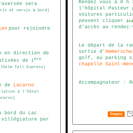
Rendez vous à 8 h 
raversée sera
l'hôpital Pasteur 
ris et servis à bord)
voitures particuli
peuvent cliquer
ic
d'accès au rendez-
len
pour rejoindr
e
Le départ de la ra
sortie d'
Ammerschw
 en direction de
golf, au parking s
ère
atisées de 1
chapelle Saint-Wen
ilhelm Tell Express)
Accompagnateur :
R
re de
Locarno
llation à l’hôtel
ocarno)
u bord du Lac
Repost
 villégiature par
0