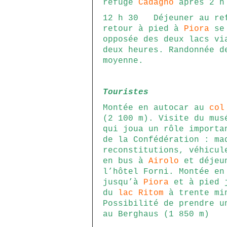
refuge
Cadagno
après 2 h 
12 h 30 Déjeuner au ref
retour à pied à
Piora
se 
opposée des deux lacs v
deux heures. Randonnée d
moyenne.
Touristes
Montée en autocar au
col
(2 100 m). Visite du mus
qui joua un rôle importa
de la Confédération : ma
reconstitutions, véhicul
en bus à
Airolo
et déjeun
l’hôtel Forni. Montée en
jusqu’à
Piora
et à pied j
du
lac Ritom
à trente min
Possibilité de prendre u
au Berghaus (1 850 m)