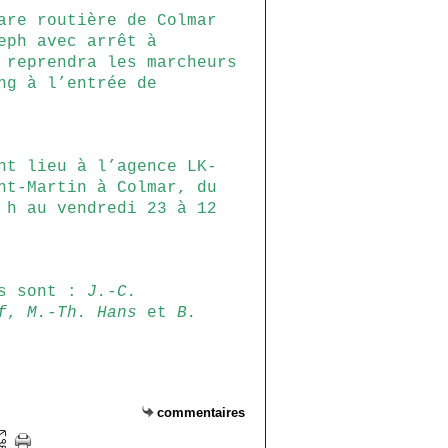
are routière de Colmar
eph avec arrêt à
 reprendra les marcheurs
ng à l’entrée de
nt lieu à l’agence LK-
nt-Martin à Colmar, du
 h au vendredi 23 à 12
rs sont :
J.-C.
f
,
M.-Th. Hans
et
B.
commentaires