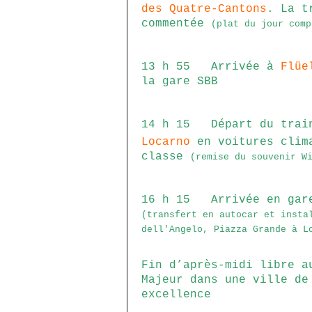
des Quatre-Cantons
. La t
commentée
(plat du jour comp
13 h 55
Arrivée à
Fl
üe
la gare SBB
14 h 15 Départ du train
Locarno
en voitures clim
classe
(remise du souvenir W
16 h 15 Arrivée en ga
(transfert en autocar et insta
dell'Angelo, Piazza Grande à L
Fin d’après-midi libre a
Majeur dans une ville de
excellence