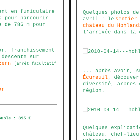
ent en funiculaire
Quelques photos de
s pour parcourir
avril : le
sentier
e de 786 m pour
château du Hohland
l'arrivée dans la 
r, franchissement
 descente sur
zern
(arrêt facultatif
... après avoir, 
Écureuil
, découver
diversité, arbres 
ar
région.
ouble : 395 €
Quelques explicati
château, chef-lieu