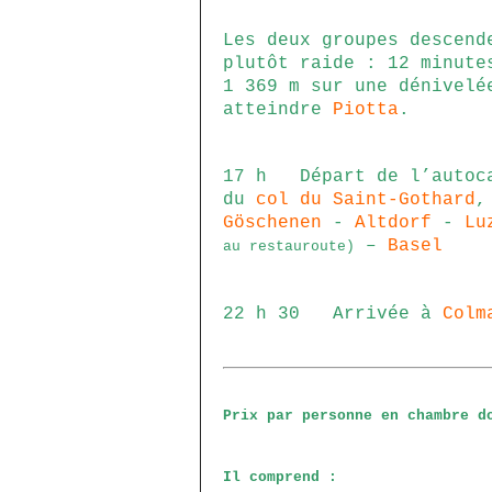
Les deux groupes descend
plutôt raide : 12 minute
1 369 m sur une dénivelé
atteindre
Piotta
.
17 h Départ de l’autoca
du
col du Saint-Gothard
,
Göschenen
-
Altdorf
-
Lu
–
Basel
au restauroute)
22 h 30 Arrivée à
Colm
Prix par personne en chambre d
Il comprend :