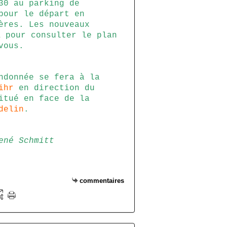
30 au parking de
pour le départ en
ères. Les nouveaux
pour consulter le plan
i
vous.
ndonnée se fera à la
ihr
en direction du
itué en face de la
delin
.
ené Schmitt
commentaires