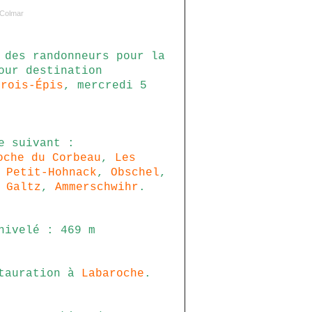
 Colmar
 des randonneurs pour la
our destination
Trois-
Épis
, mercredi 5
e suivant :
oche du Corbeau
,
Les
e
Petit-Hohnack
,
Obschel
,
e
Galtz
,
Ammerschwihr
.
nivelé : 469 m
stauration à
Labaroche
.