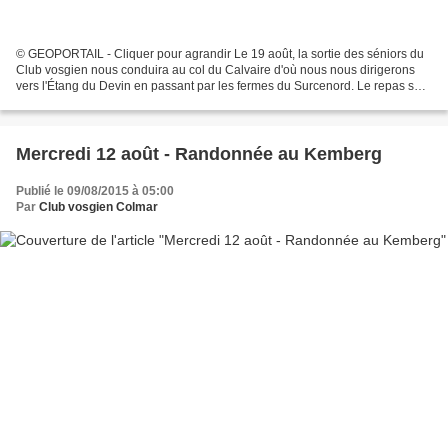
© GEOPORTAIL - Cliquer pour agrandir Le 19 août, la sortie des séniors du
Club vosgien nous conduira au col du Calvaire d'où nous nous dirigerons
vers l'Étang du Devin en passant par les fermes du Surcenord. Le repas sera
pris à l'auberge « Étang du Devin...
Mercredi 12 août - Randonnée au Kemberg
Publié le 09/08/2015 à 05:00
Par
Club vosgien Colmar