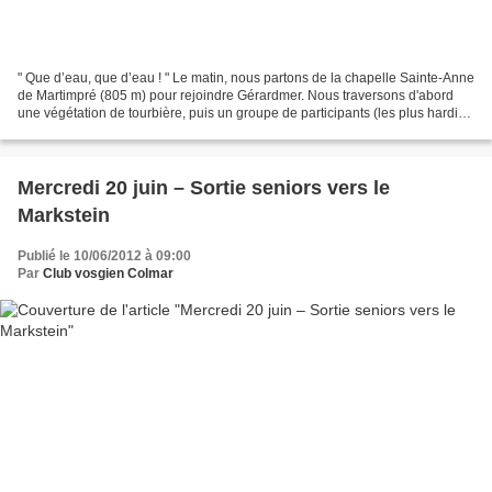
" Que d’eau, que d’eau ! " Le matin, nous partons de la chapelle Sainte-Anne
de Martimpré (805 m) pour rejoindre Gérardmer. Nous traversons d'abord
une végétation de tourbière, puis un groupe de participants (les plus hardis)
suivra Jean-Paul notre guide...
Mercredi 20 juin – Sortie seniors vers le
Markstein
Publié le 10/06/2012 à 09:00
Par
Club vosgien Colmar