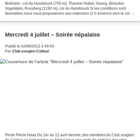
Itinéraire : col du Hundsruck (750 m), Thanner Hubel, Gsang, Belacker,
Vogelstein, Rossberg (1192 m), col du Hundsruck Si les conditions sont
favorables nous nous proposerons une extension (1 h environ) vers le col de
Rimbach. Caractéristiques de la randonnée...
Mercredi 4 juillet – Soirée népalaise
Publié le 02/06/2012 à 09:00
Par
Club vosgien Colmar
Photo Pierre Haas Du 1er au 12 avril dernier, des membres du Club vosgien
de Colmar se sont rendus au Népal pour une visite de certains des sites