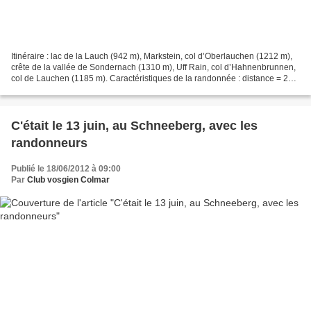
Itinéraire : lac de la Lauch (942 m), Markstein, col d’Oberlauchen (1212 m),
crête de la vallée de Sondernach (1310 m), Uff Rain, col d’Hahnenbrunnen,
col de Lauchen (1185 m). Caractéristiques de la randonnée : distance = 21,7
km ; dénivelé cumulé = 600...
C'était le 13 juin, au Schneeberg, avec les
randonneurs
Publié le 18/06/2012 à 09:00
Par
Club vosgien Colmar