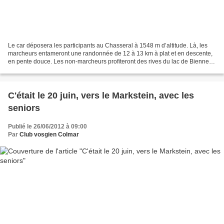
Le car déposera les participants au Chasseral à 1548 m d’altitude. Là, les
marcheurs entameront une randonnée de 12 à 13 km à plat et en descente,
en pente douce. Les non-marcheurs profiteront des rives du lac de Bienne et
auront la possibilité de faire...
C'était le 20 juin, vers le Markstein, avec les
seniors
Publié le 26/06/2012 à 09:00
Par
Club vosgien Colmar