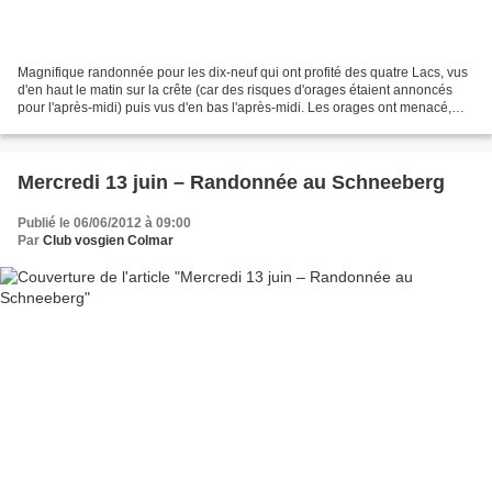
Magnifique randonnée pour les dix-neuf qui ont profité des quatre Lacs, vus
d'en haut le matin sur la crête (car des risques d'orages étaient annoncés
pour l'après-midi) puis vus d'en bas l'après-midi. Les orages ont menacé,
mais ne sont pas venus. Dany...
Mercredi 13 juin – Randonnée au Schneeberg
Publié le 06/06/2012 à 09:00
Par
Club vosgien Colmar