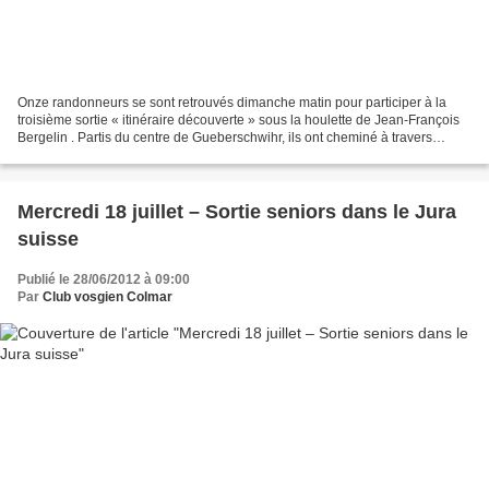
Onze randonneurs se sont retrouvés dimanche matin pour participer à la
troisième sortie « itinéraire découverte » sous la houlette de Jean-François
Bergelin . Partis du centre de Gueberschwihr, ils ont cheminé à travers
vignes et forêts jusqu’à Notre-Dame...
Mercredi 18 juillet – Sortie seniors dans le Jura
suisse
Publié le 28/06/2012 à 09:00
Par
Club vosgien Colmar