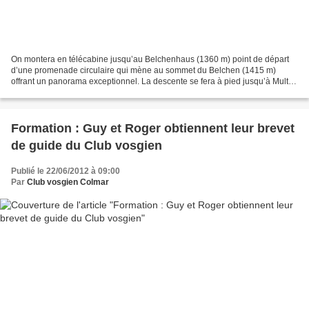
On montera en télécabine jusqu’au Belchenhaus (1360 m) point de départ
d’une promenade circulaire qui mène au sommet du Belchen (1415 m)
offrant un panorama exceptionnel. La descente se fera à pied jusqu’à Multen
(2 h de marche, 315 m de dénivelé négatif)....
Formation : Guy et Roger obtiennent leur brevet
de guide du Club vosgien
Publié le 22/06/2012 à 09:00
Par
Club vosgien Colmar