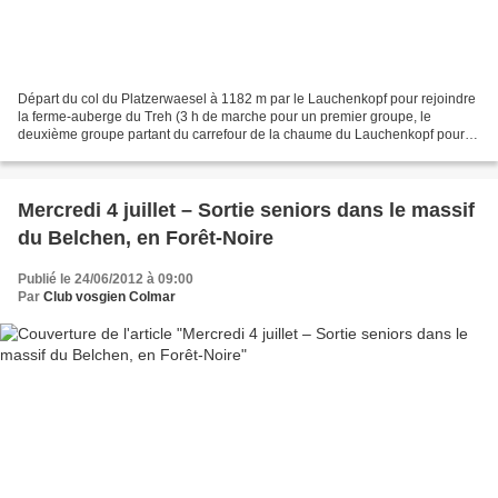
Départ du col du Platzerwaesel à 1182 m par le Lauchenkopf pour rejoindre
la ferme-auberge du Treh (3 h de marche pour un premier groupe, le
deuxième groupe partant du carrefour de la chaume du Lauchenkopf pour 2
h de marche. Brouillard, vent, forte humidité......
Mercredi 4 juillet – Sortie seniors dans le massif
du Belchen, en Forêt-Noire
Publié le 24/06/2012 à 09:00
Par
Club vosgien Colmar