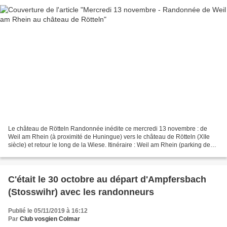
Le château de Rötteln Randonnée inédite ce mercredi 13 novembre : de
Weil am Rhein (à proximité de Huningue) vers le château de Rötteln (XIIe
siècle) et retour le long de la Wiese. Itinéraire : Weil am Rhein (parking de
Vitra Haus), Tüllingerberg, Dauerhütte,...
C'était le 30 octobre au départ d'Ampfersbach
(Stosswihr) avec les randonneurs
Publié le 05/11/2019 à 16:12
Par
Club vosgien Colmar