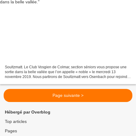
Soultzmatt. Le Club Vosgien de Colmar, section séniors vous propose une
sortie dans la belle vallée que l’on appelle « noble » le mercredi 13
novembre 2019. Nous partirons de Soultzmatt vers Osenbach pour rejoindre
Wintzfelden entre forêts et prés. La...
Page suivante >
Hébergé par Overblog
Top articles
Pages