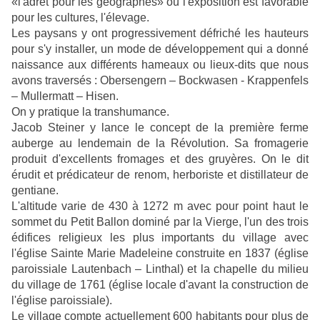
«l'adret pour les géographes» où l'exposition est favorable
pour les cultures, l'élevage.
Les paysans y ont progressivement défriché les hauteurs
pour s'y installer, un mode de développement qui a donné
naissance aux différents hameaux ou lieux-dits que nous
avons traversés : Obersengern – Bockwasen - Krappenfels
– Mullermatt – Hisen.
On y pratique la transhumance.
Jacob Steiner y lance le concept de la première ferme
auberge au lendemain de la Révolution. Sa fromagerie
produit d'excellents fromages et des gruyères. On le dit
érudit et prédicateur de renom, herboriste et distillateur de
gentiane.
L'altitude varie de 430 à 1272 m avec pour point haut le
sommet du Petit Ballon dominé par la Vierge, l'un des trois
édifices religieux les plus importants du village avec
l'église Sainte Marie Madeleine construite en 1837 (église
paroissiale Lautenbach – Linthal) et la chapelle du milieu
du village de 1761 (église locale d'avant la construction de
l'église paroissiale).
Le village compte actuellement 600 habitants pour plus de