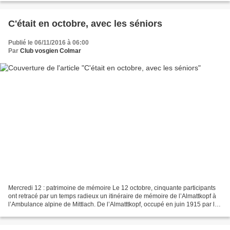
C'était en octobre, avec les séniors
Publié le 06/11/2016 à 06:00
Par
Club vosgien Colmar
Mercredi 12 : patrimoine de mémoire Le 12 octobre, cinquante participants
ont retracé par un temps radieux un itinéraire de mémoire de l’Almattkopf à
l’Ambulance alpine de Mittlach. De l’Almatttkopf, occupé en juin 1915 par les
troupes françaises du général...