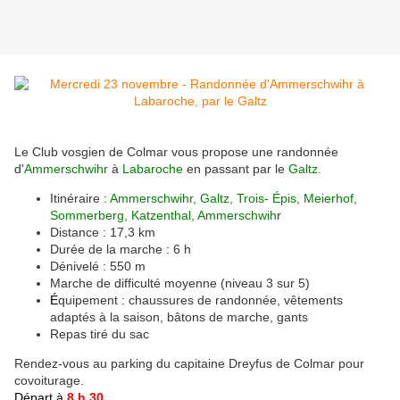
Le Club vosgien de Colmar vous propose une randonnée
d'
Ammerschwihr
à
Labaroche
en passant par le
Galtz
.
Itinéraire :
Ammerschwihr, Galtz, Trois-
É
pis, Meierhof,
Sommerberg, Katzenthal, Ammerschwih
r
D
istance : 17,3 km
D
urée de la marche : 6 h
D
énivelé : 550 m
M
arche de difficulté moyenne (niveau 3 sur 5)
É
quipement : chaussures de randonnée, vêtements
adaptés à la saison, bâtons de marche, gants
R
epas tiré du sac
Rendez-vous au parking du capitaine Dreyfus de Colmar pour
covoiturage.
Départ à
8 h 30