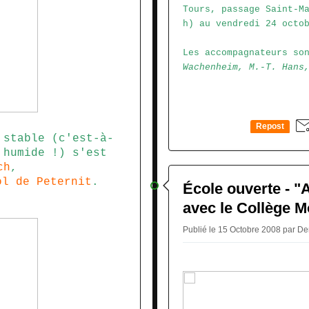
Tours, passage Saint-M
h) au vendredi 24 octo
Les accompagnateurs so
Wachenheim, M.-T. Hans
Repost
 stable (c'est-à-
0
 humide !) s'est
ch
,
ol de Peternit
.
École ouverte - "
avec le Collège M
Publié le 15 Octobre 2008 par D