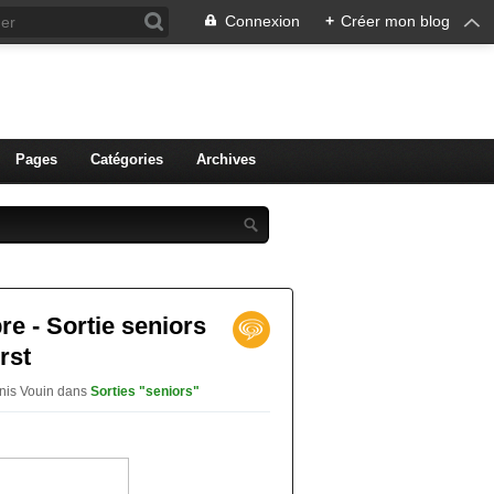
Connexion
+
Créer mon blog
ien de Colmar
Pages
Catégories
Archives
re - Sortie seniors
rst
enis Vouin
dans
Sorties "seniors"