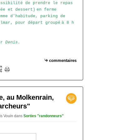
ossibilité de prendre le repas
rée et dessert)
en ferme
omme d'habitude, parking de
olmar, pour départ groupé
à 8 h
par
Denis
.
commentaires
re, au Molkenrain,
archeurs"
is Vouin
dans
Sorties "randonneurs"