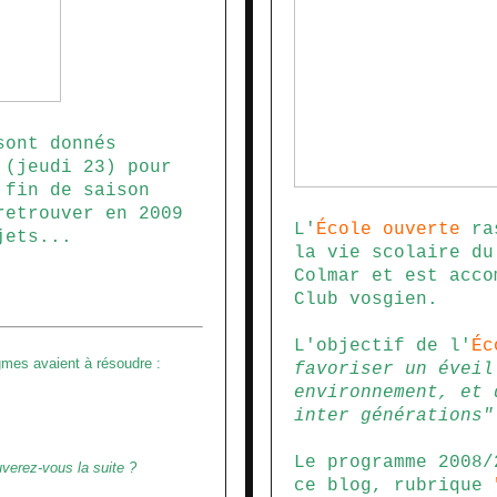
sont donnés
 (jeudi 23) pour
 fin de saison
retrouver en 2009
L'
École ouverte
ras
jets...
la vie scolaire du
Colmar et est acco
Club vosgien.
L'objectif de l'
Éc
gmes avaient à résoudre :
favoriser un éveil
environnement, et 
inter générations
"
Le programme 2008/
uverez-vous la suite ?
ce blog, rubrique