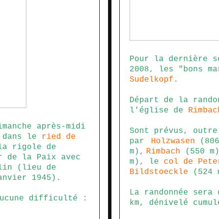
Pour la dernière s
2008, les "bons ma
Sudelkopf
.
Départ de la rando
l'église de
Rimbac
imanche après-midi
Sont prévus, outr
 dans le
ried de
par
Holzwasen
(806
a rigole de
m),
Rimbach
(550 m
 de la Paix avec
m), le
col de Pete
lin (lieu de
Bildstoeckle
(524 
anvier 1945).
La randonnée sera 
ucune difficulté :
km, dénivelé cumul