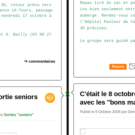
Repas tiré du sac et p
 30, retour prévu vers
(ou bien seulement ent
ence LK-Tours, passage
auberge. Rendez-vous c
 vendredi 17 octobre à
l'Hôpital Pasteur de C
30 précises
.
et
G. Bailly
(03 89 27
Le groupe sera guidé 
commentaires
Repost
0
C'était le 8 octob
ortie seniors
avec les "bons m
Publié le 9 Octobre 2008 par Den
ns
Sorties "seniors"