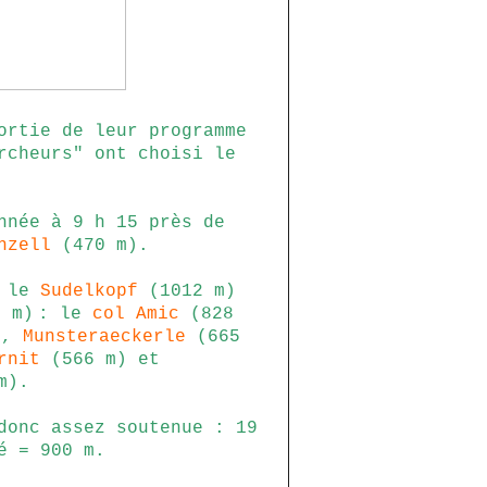
ortie de leur programme
rcheurs" ont choisi le
nnée à 9 h 15 près de
hzell
(470 m).
e le
Sudelkopf
(1012 m)
 m)
: le
col Amic
(828
),
Munsteraeckerle
(665
rnit
(566 m) et
m).
donc assez soutenue : 19
é = 900 m.