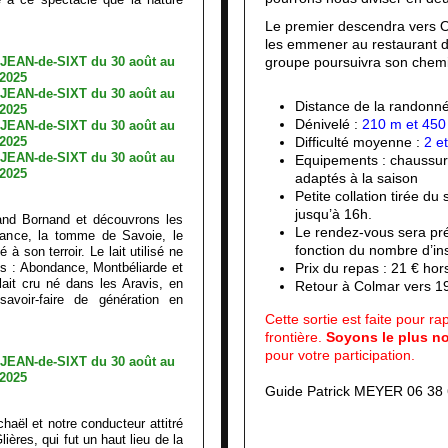
Le premier descendra vers O
les emmener au restaurant d
groupe poursuivra son chemin
Distance de la randonn
Dénivelé :
210 m et 450
Difficulté moyenne :
2 et
Equipements : chaussur
adaptés à la saison
Petite collation tirée d
jusqu’à 16h.
rand Bornand et découvrons les
Le rendez-vous sera pr
dance, la tomme de Savoie, le
fonction du nombre d’ins
à son terroir. Le lait utilisé ne
es : Abondance, Montbéliarde et
Prix du repas : 21 € hor
ait cru né dans les Aravis, en
Retour à Colmar vers 1
avoir-faire de génération en
Cette sortie est faite pour r
frontière.
Soyons le plus n
pour votre participation.
Guide Patrick MEYER 06 38 
aël et notre conducteur attitré
ières, qui fut un haut lieu de la