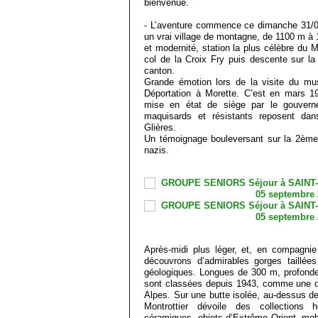
bienvenue.
- L’aventure commence ce dimanche 31/0
un vrai village de montagne, de 1100 m à 1
et modernité, station la plus célèbre du 
col de la Croix Fry puis descente sur la
canton.
Grande émotion lors de la visite du mu
Déportation à Morette. C’est en mars 1
mise en état de siège par le gouvern
maquisards et résistants reposent dan
Glières.
Un témoignage bouleversant sur la 2ème
nazis.
Après-midi plus léger, et, en compagni
découvrons d’admirables gorges taillée
géologiques. Longues de 300 m, profond
sont classées depuis 1943, comme une d
Alpes. Sur une butte isolée, au-dessus de
Montrottier dévoile des collections h
céramiques, objets d’Extrême Orient, mobil