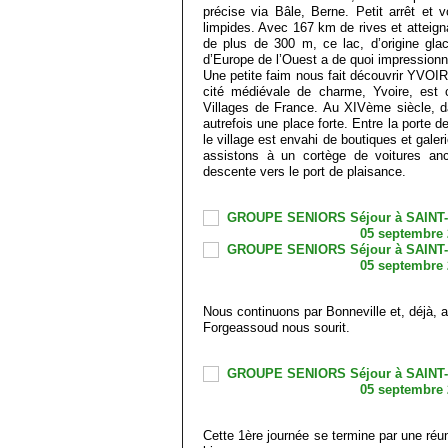
précise via Bâle, Berne. Petit arrêt et 
limpides. Avec 167 km de rives et atteign
de plus de 300 m, ce lac, d’origine glaci
d’Europe de l’Ouest a de quoi impressionn
Une petite faim nous fait découvrir YVOIRE
cité médiévale de charme, Yvoire, est
Villages de France. Au XIVème siècle, da
autrefois une place forte. Entre la porte d
le village est envahi de boutiques et galeri
assistons à un cortège de voitures an
descente vers le port de plaisance.
Nous continuons par Bonneville et, déjà, a
Forgeassoud nous sourit.
Cette 1ère journée se termine par une réun