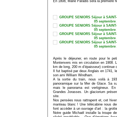
En 1808, Marie Paradis sera la première fe
Après le déjeuner, en route pour le peti
Montenvers mis en circulation en 1908. Le
km de long, 200 m d’épaisseur) continue d’a
Il fut baptisé par deux Anglais en 1741, l
son ami William Windham.
A la sortie du train, nous voilà à 19
panoramique sur la Mer de Glace. Sa sur
mais le panorama est vertigineux. En 
Grandes Jorasses. Un glaciorium présente
site.
Nos pensées nous rattrapent et, cet hiver 
manteau blanc ! Une télécabine nous d
font accéder à un ouvrage d’art : la grott
Notre guide Michaël installe la troupe d
cliché inoubliable… Que d’émotions fac