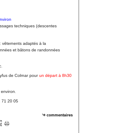
nviron
ssages techniques (descentes
 vêtements adaptés à la
onnées et bâtons de randonnées
c.
yfus de Colmar pour
un départ à 8h30
environ.
2 71 20 05
commentaires