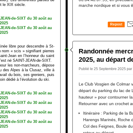
et le XIX siècle.
marche nordique et si vous ê
Repost
0
tinée libre pour descendre à St-
Randonnée mercre
 nom « scis » signifiant pierres
aint-Jean en l’honneur du saint
2025, au départ 
 qu’est né SAINT-JEAN-de-SIXT.
 pour les non-marcheurs, dépose
Publié le 25 Septembre 2025 par
des Alpes à la Clusaz, ville à
ravail du bois, ses greniers, puis
in dédié à l’évolution du ski.
Le Club Vosgien de Colmar 
départ du parking du lac de
hauteur » pour contourner la
Retourner avec un crochet a
Itinéraire : Parking de la
Harengs Marinés, Roche d
Col des Feignes, Boule du
retour au départ.