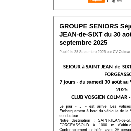
0
GROUPE SENIORS Séjo
JEAN-de-SIXT du 30 aoû
septembre 2025
Publié le 28 Septembre 2025 par CV Colma
SEJOUR à SAINT-
JEAN-
de-SIXT
FORGEASS
7 jours - du samedi 30 août a
2025
CLUB VOSGIEN COLMAR -
Le jour « J » est arrivé. Les valise
Embarquement à bord du véhicule de la 
conducteur.
Notre destination : SAINT-JEAN-de-
FORGEASSOUD à 1000 m d’altitude
Confortablement installés, avec 36 person