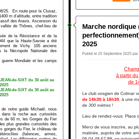
0
8/25. En route pour la Clusaz,
400 m d’altitude, entre tradition
Massif des Aravis. Ascension du
Marche nordique (i
 vallée de Thônes, chef-lieu de
perfectionnement
sée de la Résistance et de la
944 que la Haute-Savoie a été
2025
ement de Vichy. 105 anciens
s la Nécropole Nationale des
Publié le 25 Septembre 2025 par
 guerre Mondiale et les camps
Change
à partir d
de 1
Le club vosgien de Colmar vo
de 14h30 à 16h30
, à une m
de
300 mètres
!
e de notre guide Michaël, nous
s dans la roche aux curiosités
Lieu de rendez-vous: Place d
es de 60 m, les Gorges du Fier
es plus grandes curiosités des
Merci de vous inscrire, au plu
s gorges du Fier, le château de
matinée, auprès de votre ani
étéroclites (faÏences, armes,
06.04.48.67.99, en précisan
ier). Les différentes parties de