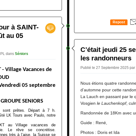
Repost
ur à SAINT-
0
t au 05
C’était jeudi 25 
r PL
dans
Séniors
les randonneurs
Publié le 27 Septembre 2025 par
 - Village Vacances de
OUD
Nous étions quatre randonne
u Vendredi 05 septembre
d’automne pour cette randon
La Lauch en passant par le
 GROUPE SENIORS
Vosgien
le Lauchenkopf
, cu
s sont prêtes. Départ à 7 h.
Randonnée de 18Km avec un
Sté LK Tours avec Paulo, notre
Guide : René,
SIXT au Village vacances de
. Le rêve se concrétise.
Photos : Doris et Ida
nes très à l’aise, la Suisse se