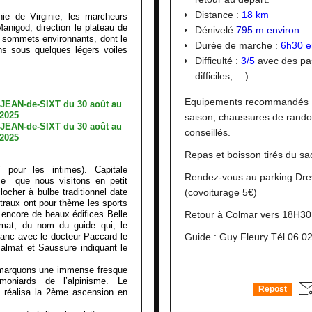
Distance :
18 km
e de Virginie, les marcheurs
Manigod, direction le plateau de
Dénivelé
795 m environ
 sommets environnants, dont le
Durée de marche :
6h30 e
ns sous quelques légers voiles
Difficulté :
3/5
avec des pa
difficiles, …)
Equipements recommandés :
saison, chaussures de rand
conseillés.
Repas et boisson tirés du sa
pour les intimes). Capitale
Rendez-vous au parking Dre
me que nous visitons en petit
locher à bulbe traditionnel date
(covoiturage 5€)
traux ont pour thème les sports
ste encore de beaux édifices Belle
Retour à Colmar vers 18H30 
mat, du nom du guide qui, le
lanc avec le docteur Paccard le
Guide : Guy Fleury Tél 06 0
almat et Saussure indiquant le
emarquons une immense fresque
moniards de l’alpinisme. Le
Repost
e réalisa la 2ème ascension en
0