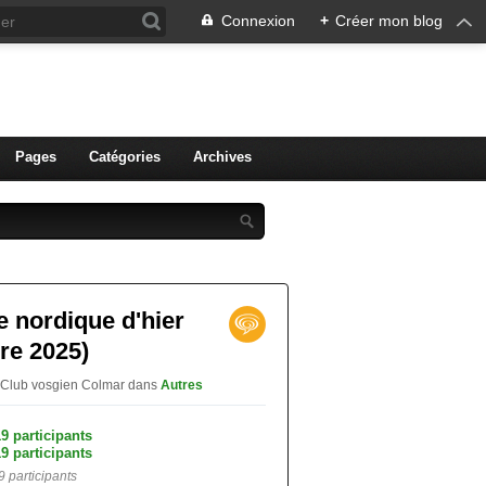
Connexion
+
Créer mon blog
ien de Colmar
Pages
Catégories
Archives
e nordique d'hier
re 2025)
 Club vosgien Colmar
dans
Autres
9 participants