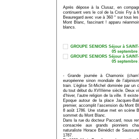
Après dépose à la Clusaz, en compagni
continuent vers le col de la Croix Fry à 
Beauregard avec vue à 360 ° sur tous les
Mont Blanc, fascinant ! apparu néanmoi
blancs.
- Grande journée à Chamonix (cham’ 
européenne sinon mondiale de l’alpinis
train. L’église St-Michel dominée par un c
du tout début du XVIIIème siècle. Deux vi
d’hiver, l’autre religion de la ville. Il exi
Epoque autour de la place Jacques-Bal
premier, accomplit l’ascension du Mont B
8 août 1786. Une statue met en scène B
sommet du Mont Blanc.
Dans la rue du docteur Paccard, nous r
consacrée aux grands pionniers cha
naturaliste Horace Bénédict de Saussur
1787.