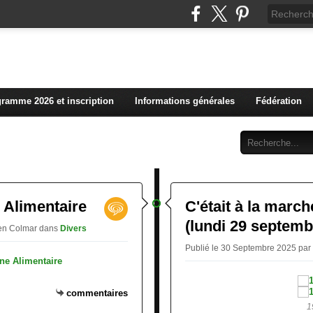
L'actualité du club vosg
ramme 2026 et inscription
Informations générales
Fédération
Abonnement
Contact
 Alimentaire
C'était à la march
(lundi 29 septemb
ien Colmar
dans
Divers
Publié le 30 Septembre 2025 par
commentaires
1