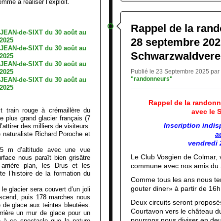
mme à réaliser l’exploit.
Rappel de la ran
28 septembre 2025
Schwarzwaldvere
Publié le 23 Septembre 2025 par
"randonneurs"
Rappel de la randon
t train rouge à crémaillère du
avec le 
 plus grand glacier français (7
Inscription indi
ttirer des milliers de visiteurs.
e naturaliste Richard Poroche et
a
vendredi 
35 m d’altitude avec une vue
Le Club Vosgien de Colmar,
face nous paraît bien grisâtre
arrière plan, les Drus et les
commune avec nos amis du S
 l’histoire de la formation du
Comme tous les ans nous ter
gouter diner» à partir de 16h
le glacier sera couvert d’un joli
escend, puis 178 marches nous
Deux circuits seront propos
e de glace aux teintes bleutées.
Courtavon vers le château d
errière un mur de glace pour un
pourrons nous diviser en de
e à ce spectacle que la nature