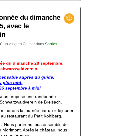
donnée du dimanche
, avec le
in
 Club vosgien Colmar
dans
Sorties
née du dimanche 28 septembre,
Schwarzwaldverein
spensable auprès du guide,
u plus tard,
26 septembre à midi
 vous propose une randonnée
chwarzwaldverein de Breisach.
minerons la journée par un «déjeuner
 au restaurant du Petit Kohlberg.
és. Nous partirons tous ensemble de
u Morimont. Après le château, nous
ux sous-groupes.