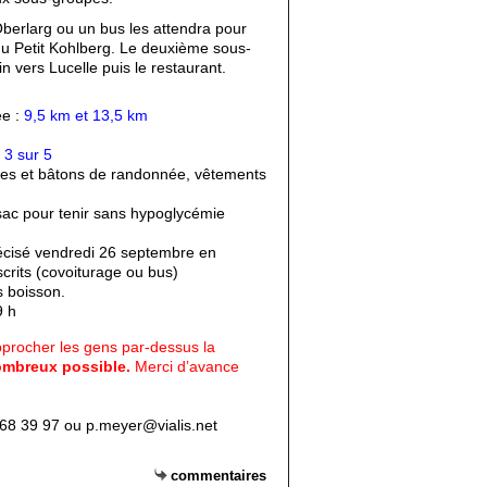
berlarg ou un bus les attendra pour
u Petit Kohlberg. Le deuxième sous-
 vers Lucelle puis le restaurant.
ée :
9,5 km et 13,5 km
 3 sur 5
es et bâtons de randonnée, vêtements
u sac pour tenir sans hypoglycémie
écisé vendredi 26 septembre en
crits (covoiturage ou bus)
s boisson.
9 h
approcher les gens par-dessus la
ombreux possible.
Merci d’avance
68 39 97 ou p.meyer@vialis.net
commentaires