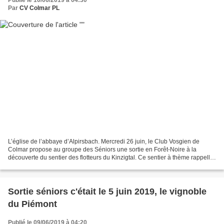
Par
CV Colmar PL
L’église de l’abbaye d’Alpirsbach. Mercredi 26 juin, le Club Vosgien de
Colmar propose au groupe des Séniors une sortie en Forêt-Noire à la
découverte du sentier des flotteurs du Kinzigtal. Ce sentier à thème rappelle
l’époque où les bois étaient transportés...
Sortie séniors c'était le 5 juin 2019, le vignoble
du Piémont
Publié le 09/06/2019 à 04:20