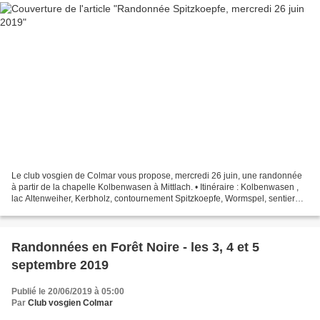
Le club vosgien de Colmar vous propose, mercredi 26 juin, une randonnée
à partir de la chapelle Kolbenwasen à Mittlach. • Itinéraire : Kolbenwasen ,
lac Altenweiher, Kerbholz, contournement Spitzkoepfe, Wormspel, sentier
des névés, Ferstmuss, Leichenthal,...
Randonnées en Forêt Noire - les 3, 4 et 5
septembre 2019
Publié le 20/06/2019 à 05:00
Par
Club vosgien Colmar