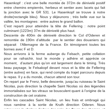
Hasenkopf : c’est une belle montée de 372m de dénivelé positif
entre chemins empierrés, herbeux et sentier avec lacets qui fait
la jonction avec le GR 531. Le Hasenkopf se trouve à notre
droite(rectangle bleu). Nous y déjeunons ; très belle vue sur la
vallée, les montagnes : entre autres le grand ballon.
C’est reparti pour atteindre la tête de Fellering : notre point
culminant (1223m) 37m de dénivelé plus haut.
Descente de 400m de dénivelé direction le Col d’Oderen et
remontée de 190m d’altitude par le sentier des douaniers qui
séparait l’Allemagne de la France. En témoignent toutes les
bornes avec F et D.
Nous arrivons à la ferme auberge du Felsach, petite collation
pour se rafraichir, tout le monde y adhère et apprécie ce
moment, d’autant plus qu’on est largement dans le timing. Très
beau paysage, le Felsakopf devant nous et la tête de Fellering
(entre autres) en face, qui rend compte du trajet parcouru depuis
le repas.
Il y a du monde, chacun attend son tour.
On repart par le Frenz, belle descente, jusqu’au ruisseau le Saint
Nicolas, puis direction la chapelle Saint Nicolas où des légendes
immortalisées sur les vitraux se bousculent quant à l’origine de la
construction de cet oratoire.
Enfin les cascades Saint Nicolas, un lieu frais et ombragé qui
nous ramène à la sortie de Kruth direction Oderen. Nous