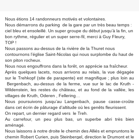
Nous étions 14 randonneurs motivés et volontaires.
Nous démarrons du parking de la gare par un très beau temps :
ciel bleu et ensoleillé. Un super groupe du début jusqu’à la fin, un
bon rythme, régulier et un super serre-fil, merci à Guy Fleury,
TOP !
Nous passons au-dessus de la rivière de la Thuret nous
contournons l’église Saint-Nicolas qui nous surplombe du haut de
son piton rocheux.
Nous nous engouffrons dans la forêt, on apprécie sa fraîcheur.
Après quelques lacets, nous arrivons au relais, la vue dégagée
sur le Trehkopf (site de parapente) est magnifique ; plus loin au
Bergenbach, au-dessus de la ferme, vue sur le lac de Kruth -
Wildenstein, les restes du château, et au fond de la vallée, les
villages de Kruth, Oderen , Fellering…
Nous poursuivons jusqu’au Langenbach, pause casse-croûte
dans cet écrin de pâturage d’altitude où les genêts fleurissent.
On repart, un dernier regard vers le Treh.
Au carrefour, un peu plus bas, un superbe abri très bien
aménagé.
Nous laissons à notre droite le chemin des Alliés et empruntons le
chemin Robert Curien, puis Steinbergel, direction le Drumont et le