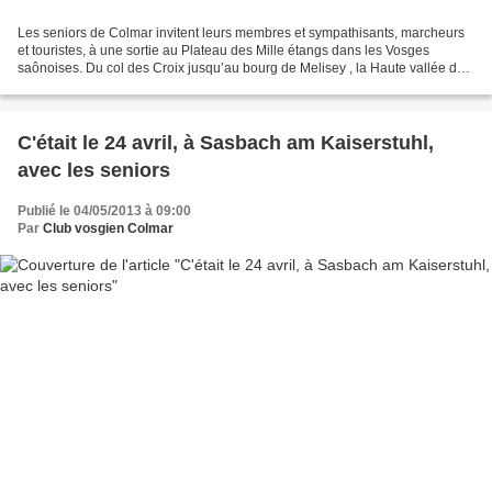
Les seniors de Colmar invitent leurs membres et sympathisants, marcheurs
et touristes, à une sortie au Plateau des Mille étangs dans les Vosges
saônoises. Du col des Croix jusqu’au bourg de Melisey , la Haute vallée de
l’Ognon s’offre au regard dans un...
C'était le 24 avril, à Sasbach am Kaiserstuhl,
avec les seniors
Publié le 04/05/2013 à 09:00
Par
Club vosgien Colmar