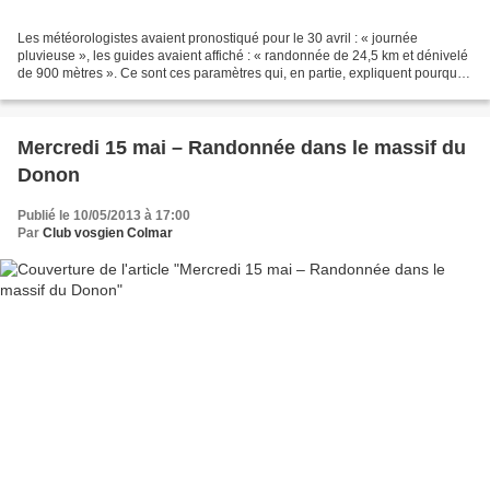
Les météorologistes avaient pronostiqué pour le 30 avril : « journée
pluvieuse », les guides avaient affiché : « randonnée de 24,5 km et dénivelé
de 900 mètres ». Ce sont ces paramètres qui, en partie, expliquent pourquoi
nous nous sommes retrouvés à...
Mercredi 15 mai – Randonnée dans le massif du
Donon
Publié le 10/05/2013 à 17:00
Par
Club vosgien Colmar