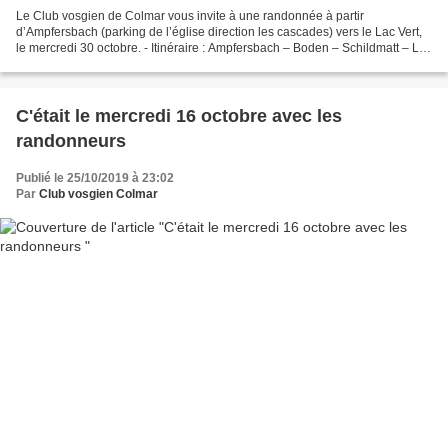
Le Club vosgien de Colmar vous invite à une randonnée à partir
d’Ampfersbach (parking de l’église direction les cascades) vers le Lac Vert,
le mercredi 30 octobre. - Itinéraire : Ampfersbach – Boden – Schildmatt – Lac
Vert – Chalet relais – Allment –...
C'était le mercredi 16 octobre avec les
randonneurs
Publié le 25/10/2019 à 23:02
Par
Club vosgien Colmar