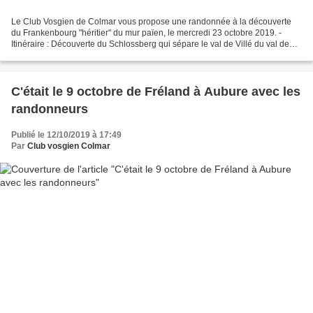
Le Club Vosgien de Colmar vous propose une randonnée à la découverte
du Frankenbourg "héritier" du mur païen, le mercredi 23 octobre 2019. -
Itinéraire : Découverte du Schlossberg qui sépare le val de Villé du val de
Lièpvre à 712m et des Rondes Roches...
C'était le 9 octobre de Fréland à Aubure avec les
randonneurs
Publié le 12/10/2019 à 17:49
Par
Club vosgien Colmar