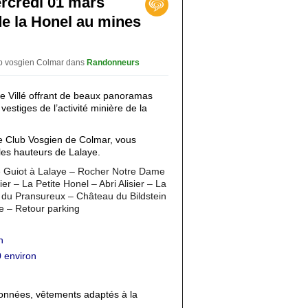
rcredi 01 mars
de la Honel au mines
ub vosgien Colmar
dans
Randonneurs
e Villé offrant de beaux panoramas
estiges de l’activité minière de la
e Club Vosgien de Colmar, vous
es hauteurs de Lalaye.
ace Guiot à Lalaye – Rocher Notre Dame
er – La Petite Honel – Abri Alisier – La
du Pransureux – Château du Bildstein
e – Retour parking
n
 environ
onnées, vêtements adaptés à la