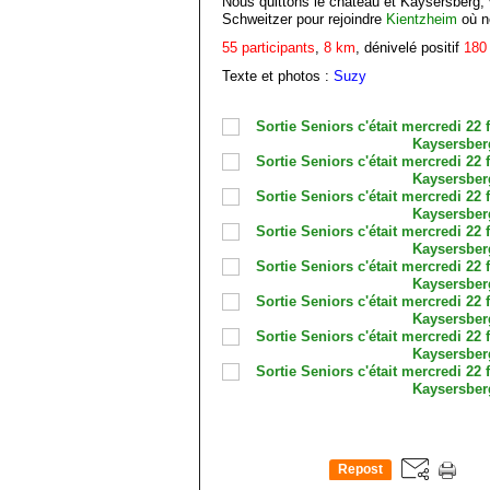
Nous quittons le château et Kaysersberg, v
Schweitzer pour rejoindre
Kientzheim
où n
55 participants
,
8 km
, dénivelé positif
180
Texte et photos :
Suzy
Repost