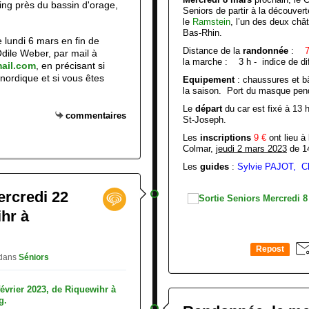
ing près du bassin d'orage,
Seniors de partir à la découve
le
Ramstein
, l’un des deux ch
Bas-Rhin.
e lundi 6 mars en fin de
Distance de la
randonnée
:
dile Weber, par mail à
la marche : 3 h - indice de diff
ail.com
, en précisant si
ordique et si vous êtes
Equipement
: chaussures et 
la saison. Port du masque penda
Le
départ
du car est fixé à 13 
commentaires
St-Joseph.
Les
inscriptions
9 €
ont lieu à
Colmar,
jeudi 2 mars 2023
de 14
Les
guides
:
Sylvie PAJOT, Chr
ercredi 22
ihr à
Repost
dans
Séniors
0