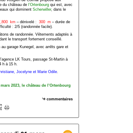
rte du château de
l’Ortenbourg
qui est, avec
âteaux qui dominent
Scherwiller
, dans le
7,800 km
– dénivelé :
300 m
– durée de
iculté : 2/5 (randonnée facile).
bâtons de randonnée. Vêtements adaptés à
nt le transport fortement conseillé.
h au garage Kunegel, avec arrêts gare et
 l’agence LK Tours, passage St-Martin à
 h à 15 h.
istiane, Jocelyne et Marie Odile
.
commentaires