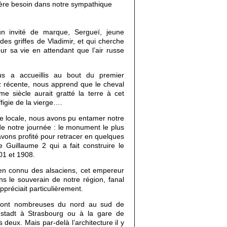
ère besoin dans notre sympathique
t un invité de marque, Sergueï, jeune
es griffes de Vladimir, et qui cherche
ur sa vie en attendant que l’air russe
us a accueillis au bout du premier
z récente, nous apprend que le cheval
me siècle aurait gratté la terre à cet
ffigie de la vierge….
re locale, nous avons pu entamer notre
de notre journée : le monument le plus
avons profité pour retracer en quelques
 Guillaume 2 qui a fait construire le
01 et 1908.
ien connu des alsaciens, cet empereur
ns le souverain de notre région, fanal
appréciait particulièrement.
sont nombreuses du nord au sud de
ustadt à Strasbourg ou à la gare de
deux. Mais par-delà l’architecture il y