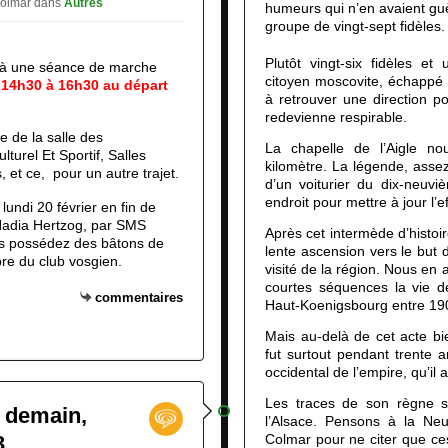
Colmar
dans
Autres
humeurs qui n’en avaient gu
groupe de vingt-sept fidèles.
Plutôt vingt-six fidèles e
e à une séance de marche
citoyen moscovite, échappé d
e 14h30 à 16h30 au départ
à retrouver une direction po
redevienne respirable.
e de la salle des
La chapelle de l’Aigle no
turel Et Sportif, Salles
kilomètre. La légende, asse
, et ce, pour un autre trajet.
d’un voiturier du dix-neuviè
endroit pour mettre à jour l’e
 lundi 20 février en fin de
Nadia Hertzog,
par SMS
Après cet intermède d’histoi
us possédez des bâtons de
lente ascension vers le but 
re du club vosgien
.
visité de la région. Nous en 
courtes séquences la vie de
commentaires
Haut-Koenigsbourg entre 19
Mais au-delà de cet acte b
fut surtout pendant trente a
occidental de l’empire, qu’il 
Les traces de son règne 
, demain,
l’Alsace. Pensons à la Ne
3
Colmar pour ne citer que ces 