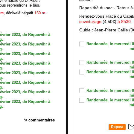
ille natale du Dr Albert
ous reprendrons le bus.
Repas tiré du sac - Retour 
 m
, dénivelé négatif
160 m
.
Rendez-vous Place du Capit
covoiturage
(4,50€)
à 8h30.
Guide : Jean-Pierre Caille (
commentaires
Repost
0