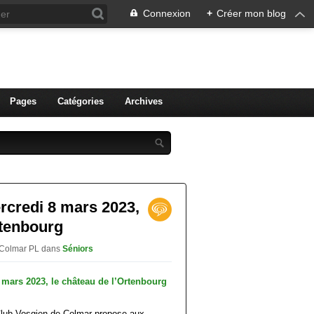
Connexion
+
Créer mon blog
ien de Colmar
Pages
Catégories
Archives
rcredi 8 mars 2023,
rtenbourg
V Colmar PL
dans
Séniors
Club Vosgien de Colmar propose aux