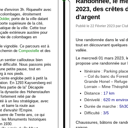
Randonnée, le me
2023, des crêtes 
e d'environ 3h. Riquewihr avec
 colombages, étroitement
d’argent
Dolder
, porte de la ville datant
porte supérieure de la cité,
Publié le 22 Février 2023 par Cl
ique de la ville. Cette tour
çade extérieure austère pour
 ornée de colombages en
Une randonnée dans le val d
tout en découvrant quelques v
e vignoble. Ce parcours est à
vallée.
du chemin de
Compostelle
et des
Le mercredi 01 mars 2023, l
n sentier caillouteux bien
propose une randonnée sur l
 difficulté. Nous passons près
une petite pause, tout en
Itinéraire : Parking pl
rg à nos pieds.
– Col du banc du Foresti
inte englobe petit à petit la
Grande Honel – Refuge 
fication. En 1293 Kaysersberg est
Lorrain – Mine Théophil
 fera partie de la" Décapole
t la dynastie des Hohenstaufen
Distance :
1
7 km
t fortement relié par de
Dénivelé :
6
2
0 m enviro
té à un lieu stratégique, avec
, et barre la route aux
Durée de marche :
5h30
t d'envahir l'Empire.
Difficulté :
3/5
uerre de Trente ans, ce qui
1, les Monuments historiques
Chaussures, bâtons de rand
en 1930.
saison.