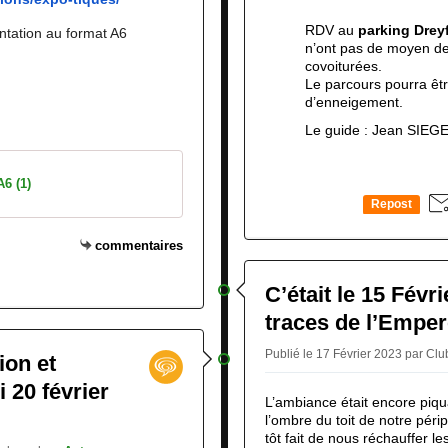
RDV au
parking Drey
ntation au format A6
n’ont pas de moyen de
covoiturées.
Le parcours pourra êtr
d’enneigement.
Le guide : Jean SIEG
A6 (1)
Repost
0
commentaires
C’était le 15 Févr
traces de l’Emper
Publié le 17 Février 2023 par Cl
ion et
 20 février
L’ambiance était encore piqu
l’ombre du toit de notre péri
tôt fait de nous réchauffer le