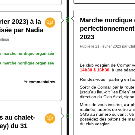
Marche nordique (i
rier 2023) à la
perfectionnement),
sée par Nadia
2023
Colmar
Publié le 21 Février 2023 par Cl
Le club vosgien de Colmar vou
14h30 à 16h30
,
à une séanc
Rendez-vous : parking en fac
commentaires
Sortir de Colmar par la route
jusqu’au lieu-dit "les Erlen" e
direction du
Clos Alexi, sign
Merci de vous inscrire,
au pl
matinée, auprès de votre an
SMS au numéro suivant : 06 
s au chalet-
possédez des bâtons de mar
du club vosgien.
ey) du 31