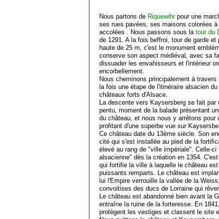
Nous partons de
Riquewihr
pour une march
ses rues pavées, ses maisons colorées à
accolées . Nous passons sous la
tour du 
de 1291. A la fois beffroi, tour de garde et 
haute de 25 m, c'est le monument emblémat
conserve son aspect médiéval, avec sa fa
dissuader les envahisseurs et l'intérieur
encorbellement.
Nous cheminons principalement à travers l
la fois une étape de l'itinéraire alsacien 
châteaux forts d'Alsace.
La descente vers Kaysersberg se fait par u
pentu, moment de la balade présentant une
du château, et nous nous y arrêtons pour 
profitant d'une superbe vue sur Kaysersbe
Ce château date du 13ème siècle. Son ence
cité qui s'est installée au pied de la forti
élevé au rang de "ville impériale". Celle-ci
alsacienne" dès la création en 1354. C'es
qui fortifie la ville à laquelle le château es
puissants remparts. Le château est implan
lui l'Empire verrouille la vallée de la Weiss
convoitises des ducs de Lorraine qui rêven
Le château est abandonné bien avant la G
entraîne la ruine de la forteresse. En 184
protègent les vestiges et classent le site 