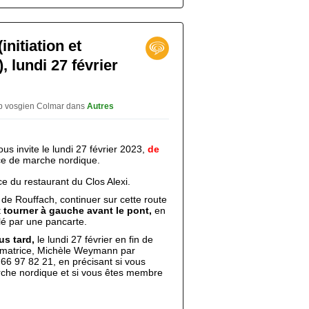
nitiation et
 lundi 27 février
ub vosgien Colmar
dans
Autres
s invite le lundi 27 février 2023,
de
e de marche nordique.
e du restaurant du Clos Alexi.
 de Rouffach, continuer sur cette route
t
tourner à gauche avant le pont,
en
alé par une pancarte.
us tard,
le lundi 27 février en fin de
imatrice, Michèle Weymann par
66 97 82 21, en précisant si vous
che nordique et si vous êtes membre