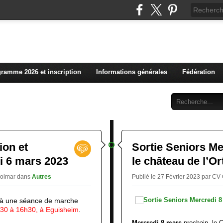
L'actualité du club vosg
ramme 2026 et inscription
Informations générales
Fédération
Abonnement
Contact
ion et
Sortie Seniors Me
i 6 mars 2023
le château de l’O
Colmar
dans
Autres
Publié le 27 Février 2023 par C
e à une séance de marche
30 à 16h30, à Eguisheim
.
Mercredi 8 mars
prochain, le 