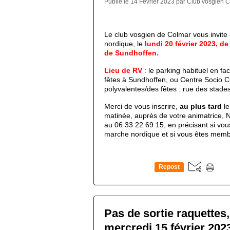
Publié le 14 Février 2023 par Club vosgien 
Le club vosgien de Colmar vous invit
nordique, le
lundi 20 février 2023, d
de Sundhoffen.
Lieu de RV
:
le
parking habituel en fac
fêtes
à Sundhoffen,
ou Centre Socio Cul
polyvalentes/des fêtes : rue des stades
Merci de vous inscrire,
au plus tard
le
matinée, auprès de votre animatrice, 
au
06 33 22 69 15, en précisant si vo
marche nordique
et si vous êtes memb
Repost
0
Pas de sortie raquettes
mercredi 15 février 202