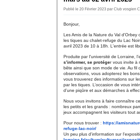
Publié le 20 Février 2023 par Club vosgien 
Bonjour,
Les Amis de la Nature du Val d'Orbey 
les tiques au chalet-refuge du Lac No
avril 2023 de 10 à 18h. L'entrée est lib
Produite par l'université de Lorraine, l
s’informer, se protége
r vous invite à
bête ainsi que son mode de vie. Au fil
observations, vous adopterez les bons 
vous trouverez des informations sur l
par les tiques. L’occasion de vous in
d’une piqûre et aux démarches à effec
Nous vous invitons à faire connaître c
les petits et les grands : nombreux pan
jeux accompagnent les visiteurs tout a
Pour nous trouver :
https://amisnatur
refuge-lac-noir/
Un peu plus d'information sur l'exposit
lorraine.fr/
culture/culturesci/
exposit