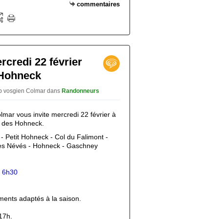
commentaires
credi 22 février
 Hohneck
ub vosgien Colmar
dans
Randonneurs
mar vous invite mercredi 22 février à
 des Hohneck.
 - Petit Hohneck - Col du Falimont -
des Névés - Hohneck - Gaschney
:
6h30
ments adaptés à la saison.
17h.