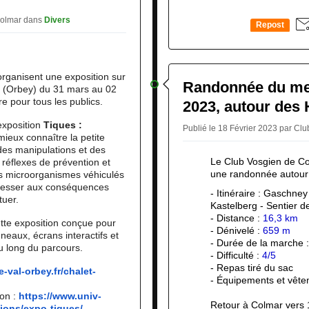
Colmar
dans
Divers
Repost
0
organisent une exposition sur
Randonnée du mer
ir (Orbey) du 31 mars au 02
re pour tous les publics.
2023, autour des
’exposition
Tiques :
Publié le 18 Février 2023 par Cl
 mieux connaître la petite
 des manipulations et des
Le Club Vosgien de Col
réflexes de prévention et
une randonnée autour
es microorganismes véhiculés
téresser aux conséquences
- Itinéraire : Gaschney
tuer.
Kastelberg - Sentier 
- Distance :
16,3 km
ette exposition conçue pour
- Dénivelé :
659 m
neaux, écrans interactifs et
- Durée de la marche 
u long du parcours.
- Difficulté :
4/5
- Repas tiré du sac
e-val-orbey.
fr/chalet-
- Équipements et vête
ion :
https://www.univ-
Retour à Colmar vers 
ions/expo-tiques/