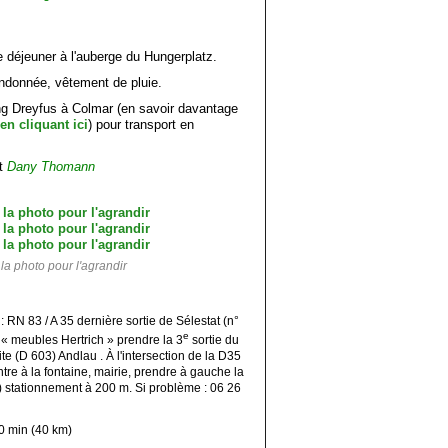
de déjeuner à l'auberge du Hungerplatz.
ndonnée, vêtement de pluie.
ng Dreyfus à Colmar (en savoir davantage
en cliquant ici
) pour transport en
t
Dany Thomann
la photo pour l'agrandir
 RN 83 / A 35 dernière sortie de Sélestat (n°
e
« meubles Hertrich » prendre la 3
sortie du
ite (D 603) Andlau . À l'intersection de la D35
ntre à la fontaine, mairie, prendre à gauche la
e) stationnement à 200 m. Si problème : 06 26
0 min (40 km)