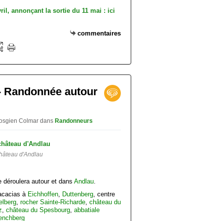
vril, annonçant la sortie du 11 mai : ici
commentaires
 - Randonnée autour
 vosgien Colmar
dans
Randonneurs
hâteau d'Andlau
 déroulera autour et dans
Andlau
.
 acacias à
Eichhoffen
,
Duttenberg
, centre
elberg
,
rocher Sainte-Richarde
,
château du
z
,
château du Spesbourg
,
abbatiale
enchberg