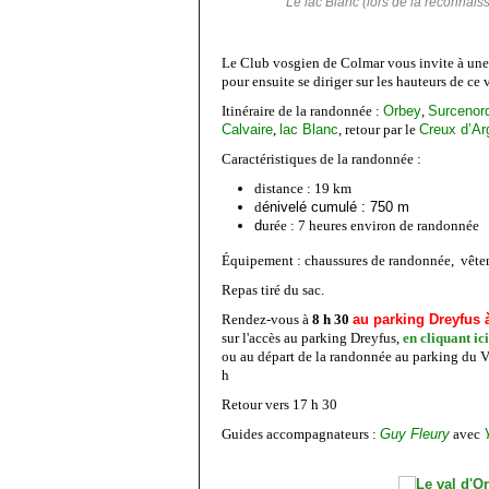
Le lac Blanc (lors de la reconnai
Le Club vosgien de Colmar vous invite à un
pour ensuite se diriger sur les hauteurs de ce
Itinéraire de la randonnée :
Orbey
,
Surcenor
Calvaire
,
lac Blanc
, retour par le
Creux d’Ar
Caractéristiques de la randonnée :
distance : 19 km
d
énivelé cumulé : 750 m
d
urée : 7 heures environ de randonnée
Équipement : chaussures de randonnée, vêtem
Repas tiré du sac.
Rendez-vous à
8 h 30
au parking Dreyfus 
sur l'accès au parking Dreyfus,
en cliquant ici
ou au départ de la randonnée au parking du V
h
Retour vers 17 h 30
Guides accompagnateurs :
Guy Fleury
avec