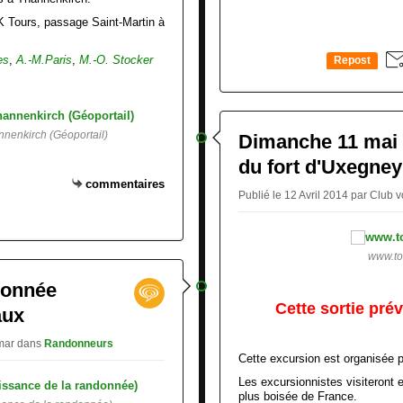
 LK Tours, passage Saint-Martin à
es
,
A.-M.Paris
,
M.-O. Stocker
Repost
0
nnenkirch (Géoportail)
Dimanche 11 mai -
du fort d'Uxegney
commentaires
Publié le 12 Avril 2014 par Club
www.to
donnée
Cette sortie pré
aux
lmar
dans
Randonneurs
Cette excursion est organisée 
Les excursionnistes visiteront 
plus boisée de France.