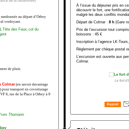
ssance de la randonnée)
À l’issue du déjeuner pris en cen
découvrir le fort, une fortifica
malgré les deux conflits mondi
e randonnée au départ d’Orbey
 val verdoyant.
Départ de Colmar :
8 h
(Gare ro
d
,
Tête des Faux
,
col du
Prix de l’excursion tout compri
gent
boissons : 45 €
Inscription à l’agence LK-Tours
Règlement par chèque postal ou
L’excursion est ouverte aux pe
Colmar.
ent de pluie.
Le fort d
à Colmar
(en savoir davantage
) pour transport en covoiturage
VF 6, rue de la Place à Orbey à 9
Repost
0
Yves Thomann