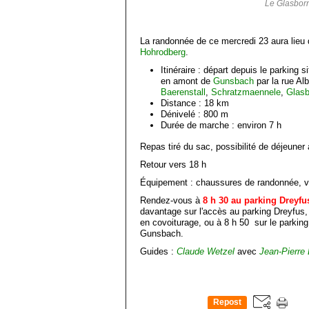
Le Glasbor
La randonnée de ce mercredi 23 aura lieu
Hohrodberg
.
Itinéraire : départ depuis le parking 
en amont de
Gunsbach
par la rue Al
Baerenstall
,
Schratzmaennele
,
Glasb
Distance : 18 km
Dénivelé : 800 m
Durée de marche : environ 7 h
Repas tiré du sac, possibilité de déjeuner
Retour vers 18 h
Équipement : chaussures de randonnée, v
Rendez-vous à
8 h 30 au parking Dreyfu
davantage sur l'accès au parking Dreyfus
en covoiturage, ou à 8 h 50 sur le parkin
Gunsbach.
Guides :
Claude Wetzel
avec
Jean-Pierre 
Repost