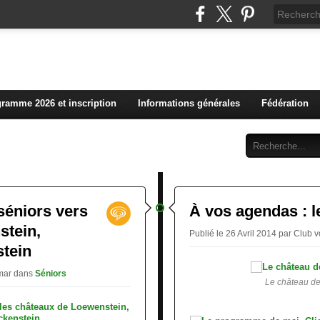
L'actualité du club vosg
ramme 2026 et inscription
Informations générales
Fédération
Abonnement
Contact
 séniors vers
À vos agendas : 
stein,
Publié le 26 Avril 2014 par Club
tein
lmar
dans
Séniors
Le château d