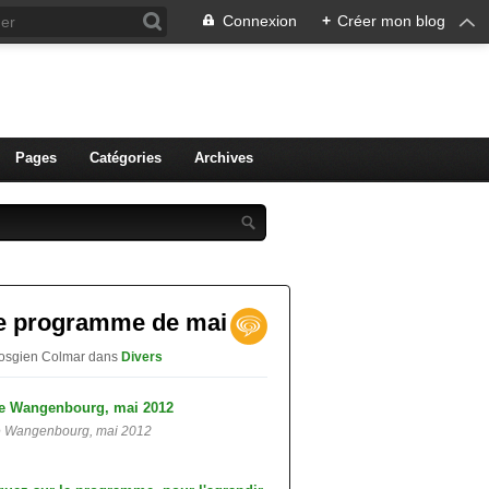
Connexion
+
Créer mon blog
ien de Colmar
Pages
Catégories
Archives
le programme de mai
 vosgien Colmar
dans
Divers
e Wangenbourg, mai 2012