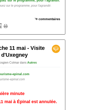
uez sur le programme, pour l'agrandir.
commentaires
e 11 mai - Visite
rt d'Uxegney
 vosgien Colmar
dans
Autres
urisme-epinal.com
ière minute
11 mai à Épinal est annulée.