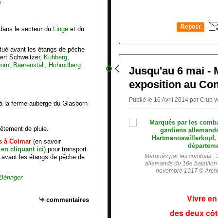
n
Repost
 dans le secteur du
Linge
et du
0
situé avant les étangs de pêche
bert Schweitzer,
Kuhberg
,
orn
,
Baerenstall
,
Hohrodberg
.
Jusqu'au 6 mai -
exposition au Con
Publié le 16 Avril 2014 par Club
 à la ferme-auberge du Glasborn
êtement de pluie.
s à Colmar
(en savoir
,
en cliquant ici
) pour transport
Marqués par les combats : 3
g avant les étangs de pêche de
allemands du 16e bataillon
novembre 1917 © Archi
Béringer
Vivre en
commentaires
des deux côt