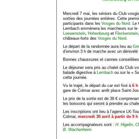
Mercredi 7 mai, les séniors du Club vosgi
sorties des journées entières. Cette premiè
participants dans les
Vosges du Nord
. Le
Lembach emmènera les marcheurs sur le ci
Loewenstein
,
Hohenbourg
et
Fleckenstein
châteaux-forts des
Vosges du Nord
.
Le départ de la randonnée aura lieu au
Gi
d’environ 3 h de marche avec un dénivelé 
Bonnes chaussures et cannes conseillées
Le déjeuner sera pris au chalet du Club vo
balade digestive à
Lembach
ou sur le « S
cette journée.
Vu le trajet, le départ du car est fixé à
6 h
gare de Colmar avec arrêt place Saint-Jo
Le prix de la sortie est de 38 € comprenant
les boissons qui seront à prendre au chale
Les inscriptions ont lieu à l’agence LK-To
Colmar,
mercredi 30 avril à partir de 9 h
Les accompagnateurs sont :
H. Higelin, 
B. Wachenheim