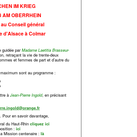
HEN IM KRIEG
18 AM OBERRHEIN
 au Conseil général
e d'Alsace à Colmar
e guidée par
Madame Laetitia Brasseur-
on, retraçant la vie de trente-deux
 hommes et femmes de part et d’autre du
 maximum sont au programme :
s
s
ttre à
Jean-Pierre Ingold
, en précisant
erre.ingold@orange.fr
i. Pour en savoir davantage,
éral du Haut-Rhin
cliquez ici
position :
ici
 la Mission centenaire :
là