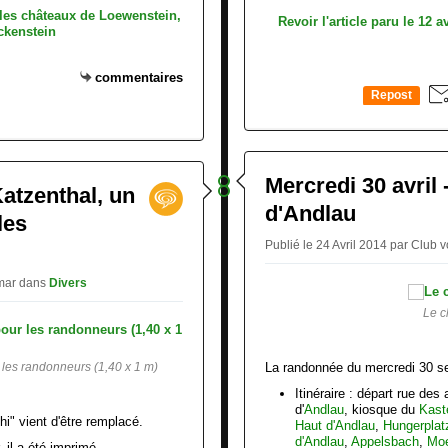
Revoir l'article paru le 12 a
commentaires
Repost
0
Mercredi 30 avril
Katzenthal, un
d'Andlau
les
Publié le 24 Avril 2014 par Club
lmar
dans
Divers
Le c
les randonneurs (1,40 x 1 m)
La randonnée du mercredi 30 se
Itinéraire : départ rue des
d'
Andlau
, kiosque du
Kast
i" vient d'être remplacé.
Haut d'Andlau
,
Hungerplat
d'Andlau
,
Appelsbach
,
Mo
 il a été imprimé