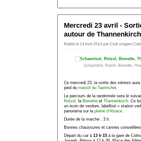
0
Mercredi 23 avril - Sort
autour de Thannenkirch
Publié le 14 Avril 2014 par Club vosgien Co
Schaentzel, Rotzel, Bienette, Tha
Ce mercredi 23, la sortie des séniors aura
pied du
massif du Taennchel
.
Le parcours de la randonnée sera le suiva
Rotzel
, la
Bienette
et
Thannenkirch
. Ce b
un écrin de verdure, labellisé « station ver
panorama sur la
plaine d’Alsace
.
Durée de la marche : 3 h.
Bonnes chaussures et cannes conseillées
Départ du car à
13 h 15
à la gare de Colma
Joseph. Retour à 17 h 30, Place des Fête