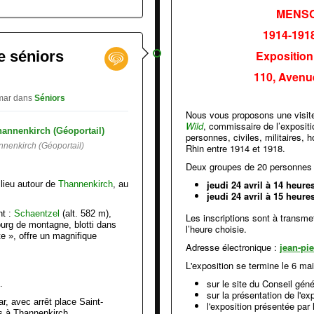
MENSC
1914-19
ie séniors
Exposition
110, Avenu
lmar
dans
Séniors
Nous vous proposons une visit
Wild
, commissaire de l’expositi
personnes, civiles, militaires,
nnenkirch (Géoportail)
Rhin entre 1914 et 1918.
Deux groupes de 20 personnes
jeudi 24 avril à 14 heure
 lieu autour de
Thannenkirch
, au
jeudi 24 avril à 15 heure
nt :
Schaentzel
(alt. 582 m),
Les inscriptions sont à transme
ourg de montagne, blotti dans
l’heure choisie.
te », offre un magnifique
Adresse électronique :
jean-pi
L'exposition se termine le 6 ma
sur le
site du Conseil gén
.
sur la présentation de l'ex
r, avec arrêt place Saint-
l'exposition présentée par
s à Thannenkirch.