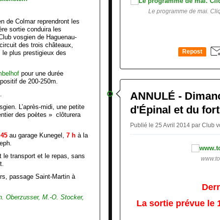
Le programme de mai. Cliq
en de Colmar reprendront les
re sortie conduira les
 Club vosgien de Haguenau-
rcuit des trois châteaux,
Repost
, le plus prestigieux des
0
mbelhof
pour une durée
positif de 200-250m.
ANNULÉ - Dimanch
.
sgien. L’après-midi, une petite
d'Épinal et du fo
entier des poètes » clôturera
Publié le 25 Avril 2014 par Club
 45
au garage Kunegel,
7 h
à la
seph.
 le transport et le repas, sans
www.to
t.
urs, passage Saint-Martin à
Dern
Ch.
Oberzusser, M.-O. Stocker,
La sortie prévue le 