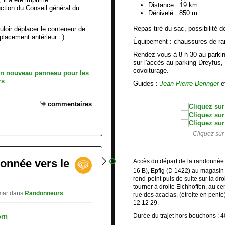
Distance : 19 km
ction du Conseil général du
Dénivelé : 850 m
R
epas tiré du sac, possibilité 
uloir déplacer le conteneur de
placement antérieur...)
Équipement : chaussures de ra
Rendez-vous à 8 h 30 au parki
sur l'accès au parking Dreyfus,
covoiturage.
Guides :
Jean-Pierre Beringer
e
commentaires
Cliquez sur 
donnée vers le
Accès du départ de la randonnée :
16 B), Epfig (D 1422) au magasin 
rond-point puis de suite sur la dro
tourner à droite Eichhoffen, au ce
lmar
dans
Randonneurs
rue des acacias, (étroite en pent
12 12 29.
Durée du trajet hors bouchons : 4