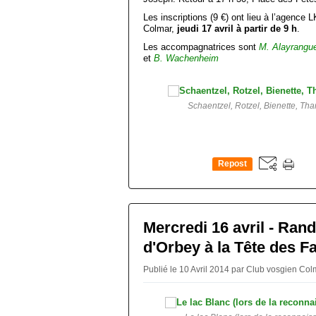
Les inscriptions (9 €) ont lieu à l’agence
Colmar,
jeudi 17 avril à partir de 9 h
.
Les accompagnatrices sont
M. Alayrangu
et
B. Wachenheim
Schaentzel, Rotzel, Bienette, Tha
Repost
0
Mercredi 16 avril - Ran
d'Orbey à la Tête des F
Publié le 10 Avril 2014 par Club vosgien Co