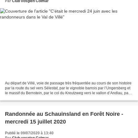
Par
Club vosgien Colmar
Au départ de Villé, voie de passage très fréquentée au cours de son histoire
par la route du sel vers Sélestat, par le vignoble barrois par l’Ungersberg et
le massif du Bernstein, par le col du Kreutzweg vers le vallon d’Andlau, par
le col de la Charbonnière...
Randonnée au Schauinsland en Forêt Noire -
mercredi 15 juillet 2020
Publié le 09/07/2020 à 13:40