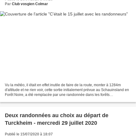
Par
Club vosgien Colmar
Vu la météo, il était en effet inutile de faire de la route, monter à 1284m
d'altitude et ne rien voir, cette sortie initialement prévue au Schauinsland en
Forêt Noire, a été remplacée par une randonnée dans les forêts
communales de Hattstatt et de Pfaffenheim....
Deux randonnées au choix au départ de
Turckheim - mercredi 29 juillet 2020
Publié le 15/07/2020 à 18:07