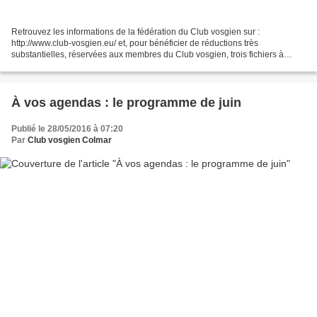
Retrouvez les informations de la fédération du Club vosgien sur :
http://www.club-vosgien.eu/ et, pour bénéficier de réductions très
substantielles, réservées aux membres du Club vosgien, trois fichiers à
télécharger (en bas de page) : 2016-06 - Offre...
À vos agendas : le programme de juin
Publié le 28/05/2016 à 07:20
Par
Club vosgien Colmar