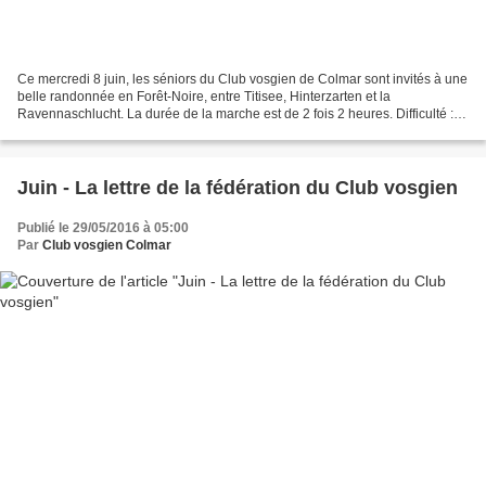
Ce mercredi 8 juin, les séniors du Club vosgien de Colmar sont invités à une
belle randonnée en Forêt-Noire, entre Titisee, Hinterzarten et la
Ravennaschlucht. La durée de la marche est de 2 fois 2 heures. Difficulté :
facile le matin (niveau 2 sur 5),...
Juin - La lettre de la fédération du Club vosgien
Publié le 29/05/2016 à 05:00
Par
Club vosgien Colmar