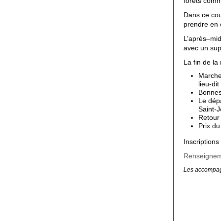
forêts com
Dans ce cou
prendre en 
L’après–mid
avec un sup
La fin de la
Marche 
lieu-di
Bonnes 
Le dépa
Saint-
Retour
Prix du
Inscription
Renseignem
Les accompag