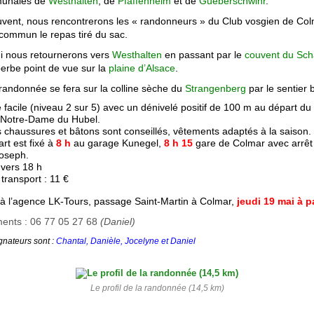
munales de
Westhalten
, de
Pfaffenheim
et de
Gueberschwihr
.
vent, nous rencontrerons les « randonneurs » du Club vosgien de Col
commun le repas tiré du sac.
i nous retournerons vers
Westhalten
en passant par le
couvent du Sc
erbe point de vue sur la
plaine d’Alsace
.
 randonnée se fera sur la colline sèche du
Strangenberg
par le sentier 
facile (niveau 2 sur 5) avec un dénivelé positif de 100 m au départ du 
t Notre-Dame du Hubel.
chaussures et bâtons sont conseillés, vêtements adaptés à la saison.
rt est fixé à
8 h
au garage Kunegel,
8 h 15
gare de Colmar avec arrêt
Joseph.
 vers 18 h
 transport : 11 €
s à l’agence LK-Tours, passage Saint-Martin à Colmar,
jeudi 19 mai à pa
ents : 06 77 05 27 68
(Daniel)
nateurs sont :
Chantal, Danièle, Jocelyne et Daniel
Le profil de la randonnée (14,5 km)