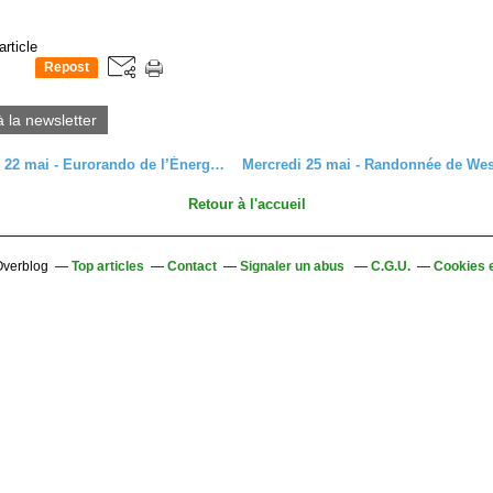
article
Repost
0
à la newsletter
Dimanche 22 mai - Eurorando de l’Énergie à Kembs
Retour à l'accueil
 Overblog
Top articles
Contact
Signaler un abus
C.G.U.
Cookies 