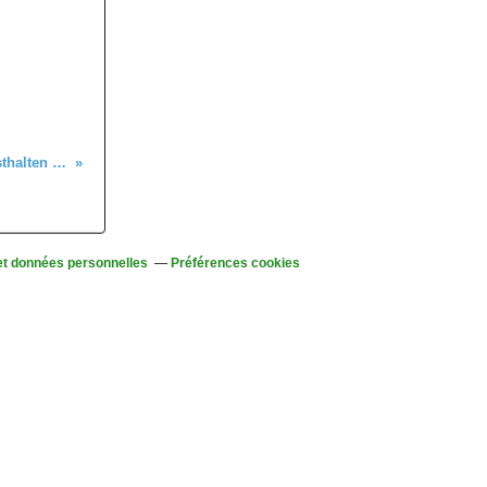
Mercredi 25 mai - Randonnée de Westhalten à Osenbuhr
et données personnelles
Préférences cookies