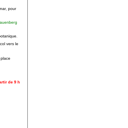
mar, pour
hauenberg
botanique.
col vers le
 place
rtir de 9 h