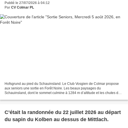
Publié le 27/07/2026 à 04:12
Par
CV Colmar PL
Hofsgrund au pied du Schauinsland. Le Club Vosgien de Colmar propose
aux seniors une sortie en Forêt Noire. Les beaux paysages du
Schauinsland, dont le sommet culmine à 1284 m d’altitude et les chutes de
Todtnau, d’une hauteur de 97 m, qui comptent parmi...
C’était la randonnée du 22 juillet 2026 au départ
du sapin du Kolben au dessus de Mittlach.