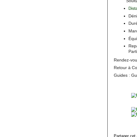
Soult
ist
D
Déni
Dur
Marc
Équi
Repa
Part
Rendez-vo
Retour à Co
Guides : Gu
Partager cet 