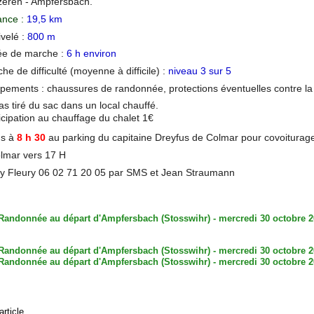
zeren - Ampfersbach.
ance :
19,5 km
velé :
800 m
ée
de marche :
6 h environ
he de difficulté (moyenne à difficile) :
niveau 3 sur 5
pements : chaussures de randonnée, protections éventuelles contre la 
s tiré du sac dans un local chauffé.
icipation au chauffage du chalet 1€
us à
8 h 30
au parking du capitaine Dreyfus de Colmar pour covoiturag
lmar vers 17 H
y Fleury 06 02 71 20 05 par SMS et Jean Straumann
article