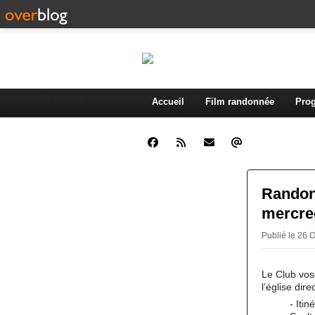
Accueil
Film randonnée
Prog
Randon
mercre
Publié le 26 
Le Club vos
l’église dir
-
Itin