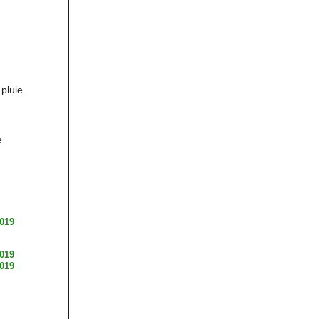
pluie.
e