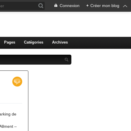
Connexion
+
Créer mon blog
ien de Colmar
Pages
Catégories
Archives
arking de
Allment –