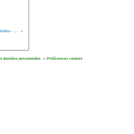
Randonnée à partir d'Orbey vers les Hautes Huttes - mercredi 6 novembre 2019
et données personnelles
Préférences cookies