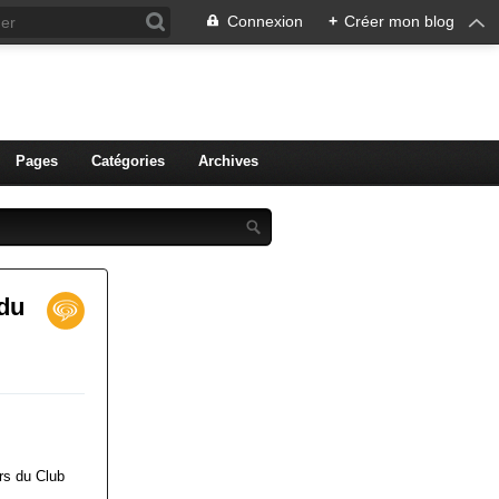
Connexion
+
Créer mon blog
ien de Colmar
Pages
Catégories
Archives
 du
rs du Club