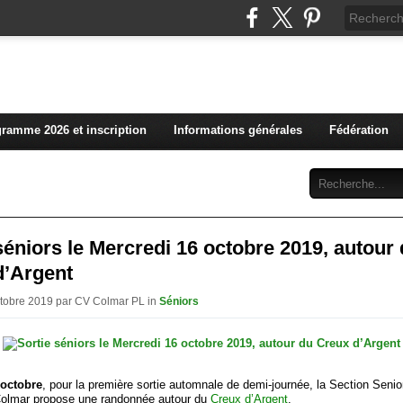
L'actualité du club vosg
ramme 2026 et inscription
Informations générales
Fédération
Abonnement
Contact
séniors le Mercredi 16 octobre 2019, autour
d’Argent
ctobre 2019 par CV Colmar PL in
Séniors
 octobre
, pour la première sortie automnale de demi-journée, la Section Senio
olmar propose une randonnée autour du
Creux d’Argent
.