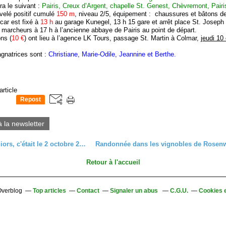
era le suivant :
Pairis, Creux d’Argent, chapelle St. Genest, Chèvremont, Pairi
velé positif cumulé
150 m
, niveau 2/5, équipement : chaussures et bâtons d
car est fixé à
13 h
au garage Kunegel, 13 h 15 gare et arrêt place St. Joseph ;
 marcheurs à 17 h à l’ancienne abbaye de Pairis au point de départ.
ons (
10 €
) ont lieu à l’agence LK Tours, passage St. Martin à Colmar,
jeudi 10
gnatrices sont :
Christiane, Marie-Odile, Jeannine et Berthe.
article
Repost
0
à la newsletter
Sortie séniors, c'était le 2 octobre 2019, autour du Schauenberg
Retour à l'accueil
 Overblog
Top articles
Contact
Signaler un abus
C.G.U.
Cookies 