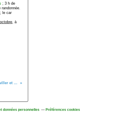
s
; 3 h de
e randonnée.
 le car
 octobre
, à
Randonnée dans les vignobles de Rosenwiller et Rosheim - mercredi 16 octobre 2019
et données personnelles
Préférences cookies