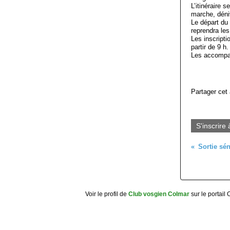
L’itinéraire s
marche, déni
Le départ du 
reprendra les
Les inscripti
partir de 9 h.
Les accompa
Partager cet 
S'inscrire 
Voir le profil de
Club vosgien Colmar
sur le portail