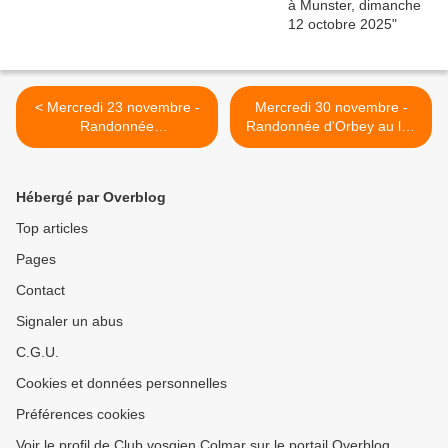
< Mercredi 23 novembre -
Mercredi 30 novembre -
Randonnée
Randonnée d'Orbey au lac
d'Ammerschwihr à
Noir >
Labaroche, par le Galtz
Hébergé par Overblog
Top articles
Pages
Contact
Signaler un abus
C.G.U.
Cookies et données personnelles
Préférences cookies
Voir le profil de Club vosgien Colmar sur le portail Overblog