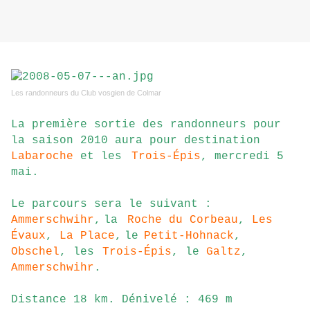
Les randonneurs du Club vosgien de Colmar
La première sortie des randonneurs pour
la saison 2010 aura pour destination
Labaroche
et les
Trois-
Épis
, mercredi 5
mai.
Le parcours sera le suivant :
Ammerschwihr
,
la
Roche du Corbeau
,
Les
É
vaux
,
La Place
,
le
Petit-Hohnack
,
Obschel
, les
Trois-
Épis
, le
Galtz
,
Ammerschwihr
.
Distance 18 km. Dénivelé : 469 m