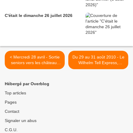
C'était le dimanche 26 juillet 2026
< Mercredi 28 avril - Sortie
Du 29 au 31 août 2010 - Le
seniors vers les châteaux
Wilhelm Tell Express,
de Ribeauvillé
Locarno et le massif du
Saint-Gothard >
Hébergé par Overblog
Top articles
Pages
Contact
Signaler un abus
C.G.U.