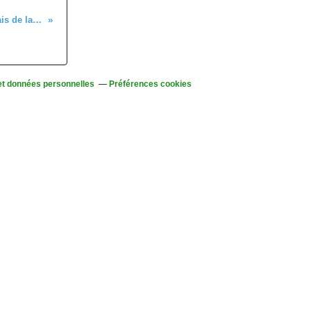
Samedi 7 et dimanche 8 mai - Randonnées-relais de la Route Verte, Rapp-Vauban-Ile du Rhin
et données personnelles
Préférences cookies