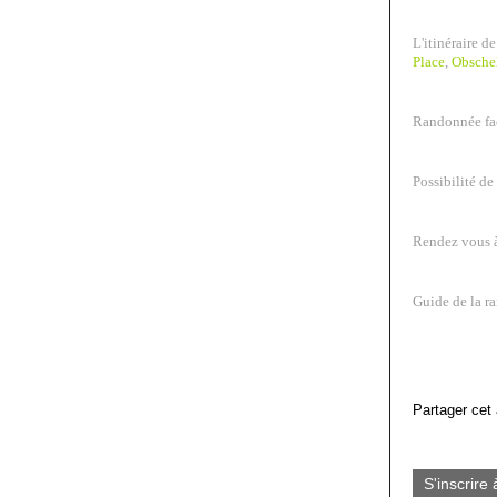
L'itinéraire d
Place
,
Obsche
Randonnée fac
Possibilité de 
Rendez vous à 
Guide de la r
Partager cet 
S'inscrire 