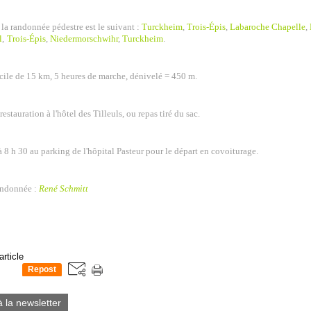
e la randonnée pédestre est le suivant :
Turckheim
,
Trois
-É
pis
,
Labaroche Chapelle
,
l
,
Trois
-É
pis
,
Niedermorschwihr
,
Turckheim
.
ile de 15 km, 5 heures de marche, dénivelé = 450 m.
restauration à l'hôtel des Tilleuls, ou repas tiré du sac.
8 h 30 au parking de l'hôpital Pasteur pour le départ en covoiturage.
andonnée :
René Schmitt
article
Repost
0
à la newsletter