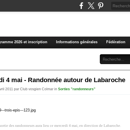
L'actualité du club vosg
ramme 2026 et inscription
Informations générales
Fédération
Abonnement
Contact
di 4 mai - Randonnée autour de Labaroche
Avril 2011 par Club vosgien Colmar in
Sorties "randonneurs"
ortie des randonneurs aura lieu ce mercredi 4 mai, en direction de Labaroche.