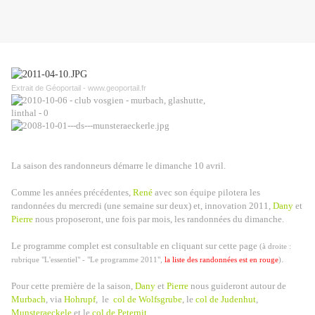
Extrait de Géoportail - www.geoportail.fr
La saison des randonneurs démarre le dimanche 10 avril.
Comme les années précédentes,
René
avec son équipe pilotera les
randonnées du mercredi (une semaine sur deux) et, innovation 2011,
Dany
et
Pierre
nous proposeront, une fois par mois, les randonnées du dimanche.
Le programme complet est consultable en cliquant sur cette page
(à droite :
.
rubrique "L'essentiel" - "Le programme 2011",
la liste des randonnées est en rouge
)
Pour cette première de la saison,
Dany
et
Pierre
nous guideront autour de
Murbach
, via
Hohrupf
,
le
col de Wolfsgrube
, le
col de Judenhut
,
Munsteraeckele
et le
col de Peternit
.