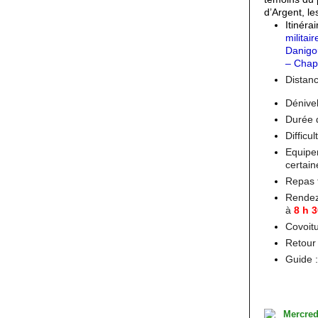
d’Argent, le
Itinérai
militai
Danigo
– Chape
Distan
Dénive
Durée 
Difficu
Equipe
certai
Repas t
Rendez
à
8 h 
Covoit
Retour
Guide 