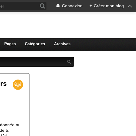
Connexion
+
Créer mon blog
ien de Colmar
Pages
Catégories
Archives
urs
andonnée au
de 5,
 Val