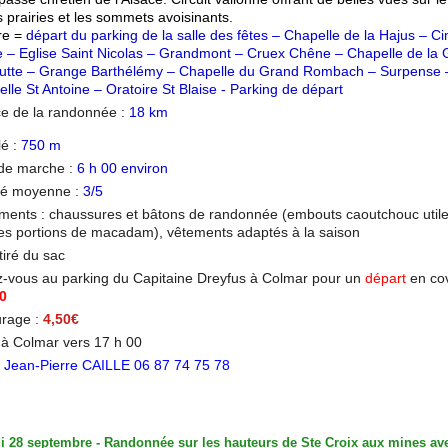
s prairies et les sommets avoisinants.
re =
départ du parking de la salle des fêtes – Chapelle de la Hajus – Ci
re – Eglise Saint Nicolas – Grandmont – Cruex Chêne – Chapelle de la 
utte – Grange Barthélémy – Chapelle du Grand Rombach – Surpense 
lle St Antoine – Oratoire St Blaise - Parking de départ
ce de la randonnée :
18
km
lé :
750 m
de marche :
6 h 00 environ
lté moyenne :
3/5
ments : chaussures et bâtons de randonnée (embouts caoutchouc util
nes portions de macadam), vêtements adaptés à la saison
iré du sac
-vous au parking du Capitaine Dreyfus à Colmar pour un
départ
en co
30
urage :
4,
5
0€
 à Colmar vers 17 h 00
:
Jean-Pierre CAILLE 06 87 74 75 78