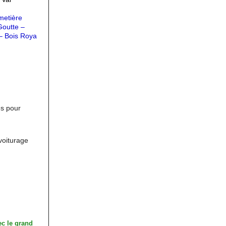
metière
Goutte –
– Bois Roya
es pour
voiturage