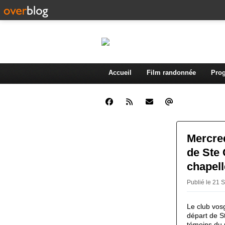
Accueil
Film randonnée
Prog
Mercre
de Ste 
chapel
Publié le 21 
Le club vos
départ de S
témoins du p