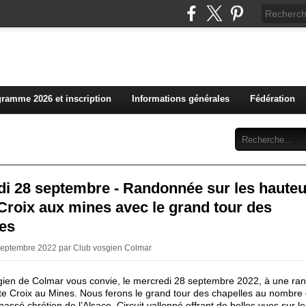
L'actualité du club vosg
ramme 2026 et inscription
Informations générales
Fédération
Abonnement
Contact
di 28 septembre - Randonnée sur les haute
Croix aux mines avec le grand tour des
les
Septembre 2022 par Club vosgien Colmar
gien de Colmar vous convie, le mercredi 28 septembre 2022, à une r
te Croix au Mines. Nous ferons le grand tour des chapelles au nombre 
assé chrétien de l’Alsace. Circuit vallonné offrant de belles vues sur le