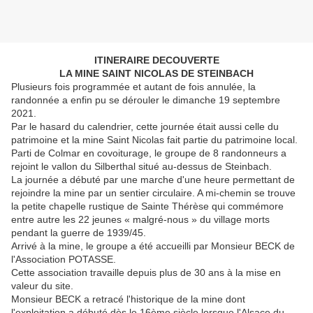
ITINERAIRE DECOUVERTE
LA MINE SAINT NICOLAS DE STEINBACH
Plusieurs fois programmée et autant de fois annulée, la
randonnée a enfin pu se dérouler le dimanche 19 septembre
2021.
Par le hasard du calendrier, cette journée était aussi celle du
patrimoine et la mine Saint Nicolas fait partie du patrimoine local.
Parti de Colmar en covoiturage, le groupe de 8 randonneurs a
rejoint le vallon du Silberthal situé au-dessus de Steinbach.
La journée a débuté par une marche d'une heure permettant de
rejoindre la mine par un sentier circulaire. A mi-chemin se trouve
la petite chapelle rustique de Sainte Thérèse qui commémore
entre autre les 22 jeunes « malgré-nous » du village morts
pendant la guerre de 1939/45.
Arrivé à la mine, le groupe a été accueilli par Monsieur BECK de
l'Association POTASSE.
Cette association travaille depuis plus de 30 ans à la mise en
valeur du site.
Monsieur BECK a retracé l'historique de la mine dont
l'exploitation a débuté dès le 16ème siècle lorsque l'Alsace du