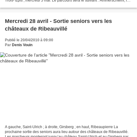
Trois- Épis , mercredi 5 mai. Le parcours sera le suivant : Ammerschwihr, la
Roche du Corbeau, Les É vaux, La Place,...
Mercredi 28 avril - Sortie seniors vers les
châteaux de Ribeauvillé
Publié le 20/04/2010 à 09:00
Par
Denis Vouin
A gauche, Saint-Ulrich ; à droite, Girsberg ; en haut, Ribeaupierre La
prochaine sortie des seniors aura lieu autour des châteaux de Ribeauvillé.
Les marcheurs monteront jusqu’au château Saint-Ulrich et au Girsberg par