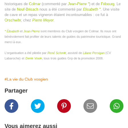
historiques de
Colmar
(commenté par
Jean-Pierre *
) et de
Fribourg
. Le
site de
Neuf-Brisach
nous a été commenté par
É
lisabeth *
. Une visite
de cave et un repas vigneron étaient incontournables : ce fut à
Orschwihr
, chez
Pierre Meyer
.
*
lisabeth
et
Jean-Pierre
sont membres du Club vosgien de Colmar. Ils nous ont
É
bénévolement fait profiter de leurs talents de guides du patrimoine touristique. Grand
merci à eux.
L'organisation a été pilotée par
René Schmitt
, assisté de
Liliane Persigan
(CV
Labaroche)
et
Denis Vouin
, tous trois guides Grp de la promotion 2008.
#La vie du Club vosgien
Partager
Vous aimerez aussi