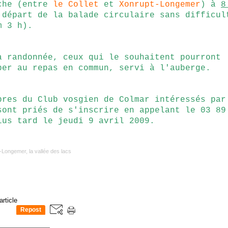
che (entre
le Collet
et
Xonrupt-Longemer
) à
8
 départ de la balade circulaire sans difficul
m 3 h).
a randonnée, ceux qui le souhaitent pourront
per au repas en commun, servi à l'auberge.
bres du Club vosgien de Colmar intéressés par
sont priés de s'inscrire en appelant le 03 89
lus tard le jeudi 9 avril 2009.
-Longemer, la vallée des lacs
article
Repost
0