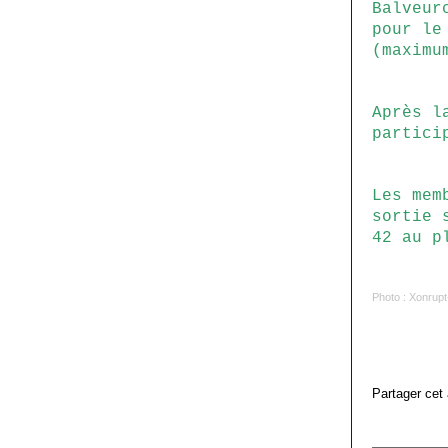
Balveur
pour le
(maximu
Après l
partici
Les mem
sortie 
42 au p
Photo : Xonrupt
Partager cet 