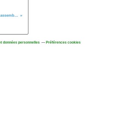
C'était le 5 avril, à Lapoutroie, assemblée générale
et données personnelles
Préférences cookies