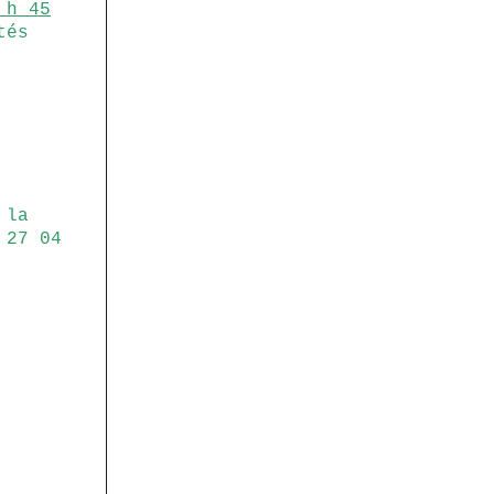
 h 45
tés
 la
 27 04