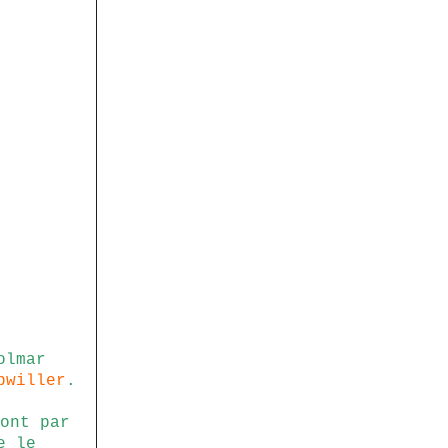
olmar
bwiller
.
ont par
e le