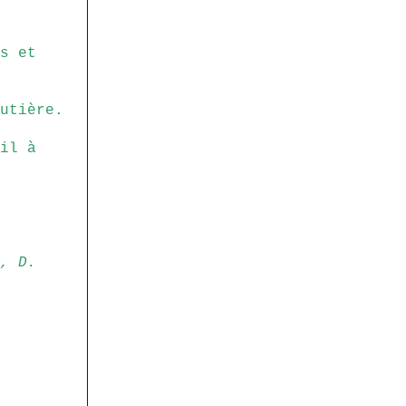
s et
utière.
il à
, D.