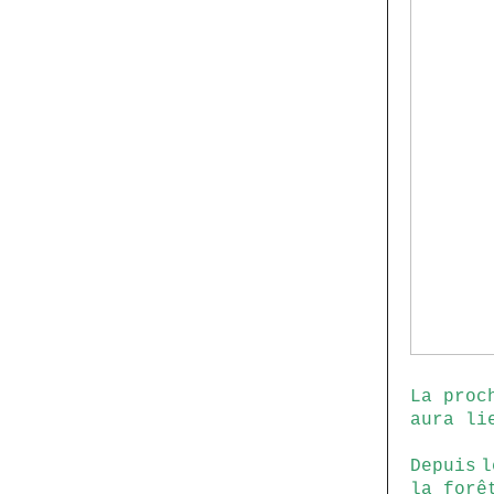
La proc
aura li
Depuis
l
la forê