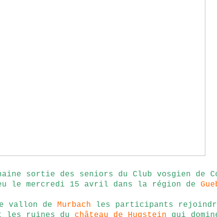
haine sortie des seniors du Club vosgien de C
eu le mercredi 15 avril dans la région de
Gue
e vallon de
Murbach
les participants rejoindr
t les ruines du
château de Hugstein
qui domin