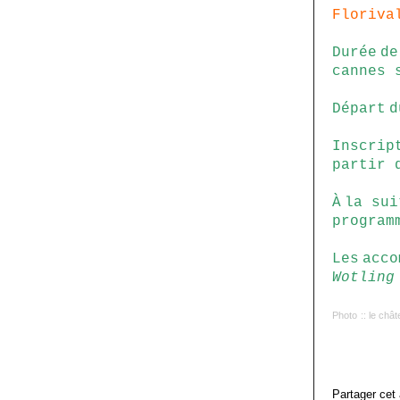
Floriva
Durée
de
cannes 
Départ
d
Inscrip
partir 
À
la sui
program
Les
acco
Wotling
Photo
:: le châ
Partager cet 