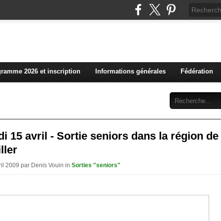
L'actualité du club vosg
ramme 2026 et inscription
Informations générales
Fédération
Abonnement
Contact
i 15 avril - Sortie seniors dans la région de
ller
ril 2009 par Denis Vouin in
Sorties "seniors"