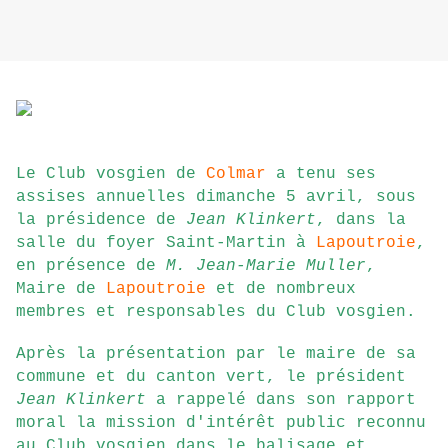
Le Club vosgien de
Colmar
a tenu ses
assises annuelles dimanche 5 avril, sous
la présidence de
Jean Klinkert
, dans la
salle du foyer Saint-Martin à
Lapoutroie
,
en présence de
M. Jean-Marie Muller
,
Maire de
Lapoutroie
et de nombreux
membres et responsables du Club vosgien.
Ap
r
ès la présentation par le maire de sa
commune et du canton ver
t, le président
Jean Klinkert
a rappelé dans son rapport
mor
al la mission d'intérêt public reconnu
au Club vosgien dans le balisage et