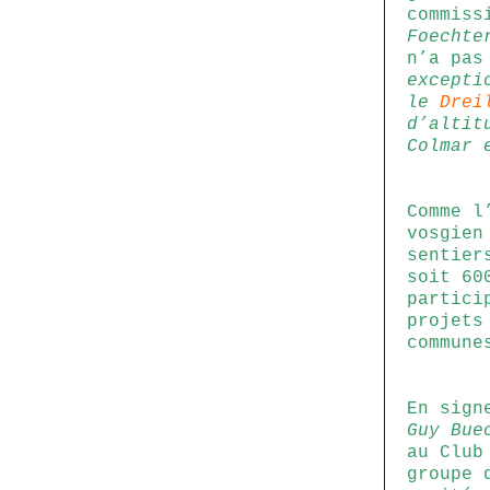
commiss
Foechte
n’a pas
excepti
le
Drei
d’altit
Colmar 
Comme l
vosgien
sentier
soit 60
partici
projets
commune
En sign
Guy Bue
au Club
groupe 