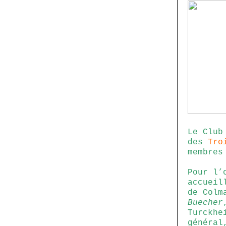
Le Club
des
Tro
membres
Pour l’
accueil
de Colm
Buecher
Turckh
généra