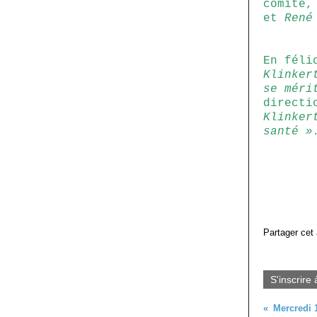
comité
et
René
En féli
Klinker
se méri
directi
Klinker
santé »
Partager cet 
S'inscrire 