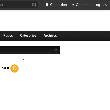
Connexion
+
Créer mon blog
ien de Colmar
Pages
Catégories
Archives
 six