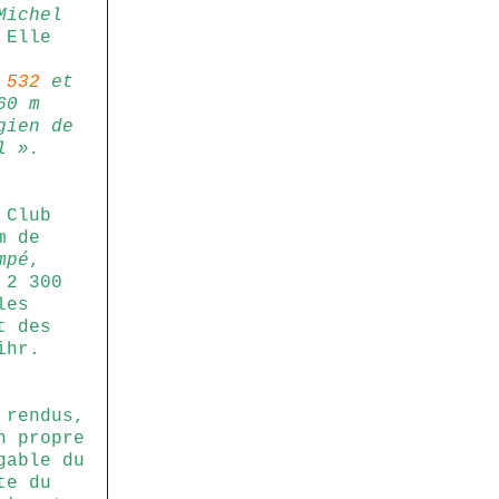
Michel
 Elle
 532
et
60 m
gien de
l ».
 Club
m de
mpé
,
 2 300
les
t des
ihr.
 rendus,
n propre
gable du
te du