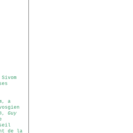
 Sivom
ses
m, a
vosgien
68,
Guy
e
seil
nt de la