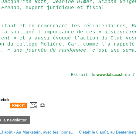
,
Jacqueline Roth
,
Jeanine Ulmer
,
Simone Gilge
 Frendo
, expert juridique et fiscal.
citant et en remerciant les récipiendaires,
B
t
a souligné l’importance de ces
« distinctio
tent »
et a aussi évoqué l’action du Club vos
on du collège Molière. Car, comme l’a rappelé
t,
« une journée de randonnée, c’est une sema
.
www.lalsace.fr
Extrait de
du 7
article
Repost
0
à la newsletter
Mercredi 13 août - Au Markstein, avec les "bons marcheurs"