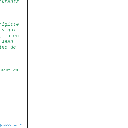
nkrantz
rigitte
ns qui
gien en
 J
ean
ine de
 août 2008
C'était le 6 août, au Beatenberg, avec les seniors