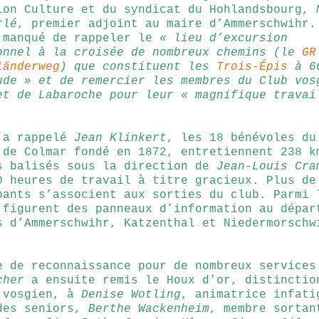
ion Culture et du syndicat du Hohlandsbourg,
rlé
, premier adjoint au maire d’Ammerschwihr.
 manqué de rappeler le
« lieu d’excursion
onnel à la croisée de nombreux chemins (le
GR
länderweg
) que constituent les
Trois-Épis
à 6
ude » et de remercier les membres du Club vos
et de Labaroche pour leur « magnifique travai
’a rappelé
Jean Klinkert
, les 18 bénévoles du
 de Colmar fondé en 1872, entretiennent 238 k
s balisés sous la direction de
Jean-Louis Cra
0 heures de travail à titre gracieux. Plus de
pants s’associent aux sorties du club. Parmi 
 figurent des panneaux d’information au dépar
s d’Ammerschwihr, Katzenthal et Niedermorschw
e de reconnaissance pour de nombreux services
cher
a ensuite remis le Houx d’or, distinctio
 vosgien, à
Denise Wotling
, animatrice infati
des seniors,
Berthe Wackenheim
, membre sortan