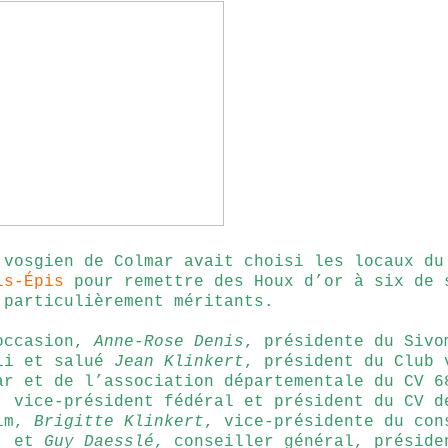
 vosgien de Colmar avait choisi les locaux du
is-Épis
pour remettre des Houx d’or à six de 
 particulièrement méritants.
occasion,
Anne-Rose Denis
, présidente du Sivo
li et salué
Jean Klinkert
, président du Club 
ar et de l’association départementale du CV 
, vice-président fédéral et président du CV d
eim,
Brigitte Klinkert
, vice-présidente du con
l, et
Guy Daesslé
, conseiller général, préside