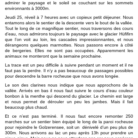
admirer le paysage et le soleil se couchant sur les sommets 
environnants à 3000m. 
Jeudi 25, réveil à 7 heures avec un copieux petit déjeuner. Nous 
entamons alors le sentier de la descente vers le bout de la vallée. 
Tout le long de ce magnifique sentier, nous traversons des cours 
d’eau, nous admirons toujours le paysage avec le glacier Hüfifirn 
que l’on voit au loin, les cascades impressionnantes, et nous 
dérangeons quelques marmottes. Nous passons encore à côté 
de bergeries. Elles ne sont pas occupées. Apparemment les 
animaux ne monteront que la semaine prochaine. 
La trace est un peu difficile à suivre pendant un moment et il ne 
faut pas la perdre. Il n’y a pas beaucoup de passages possibles 
pour descendre la barre rocheuse que nous avons longée.
Le son des clarines nous indique que nous approchons de la 
vallée. Arrivés en bas il nous faut suivre le cours d’eau couleur 
bonbon à la menthe qui descend du glacier. Le chemin est large 
et nous permet de dérouler un peu les jambes. Mais il fait 
beaucoup plus chaud. 
Et ce n’est pas terminé. Il nous faut encore remonter 250 
marches sur un sentier bien équipé le long de la paroi rocheuse 
pour rejoindre le Golzerensee, soit un  dénivelé d’un peu plus de 
300m. Nous arrivons au lac un peu après 13h pour prendre un 