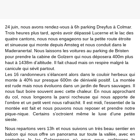
24 juin, nous avons rendez-vous à 6h parking Dreyfus à Colmar. 
Trois heures plus tard, après avoir dépassé Lucerne et le lac des 
quatre cantons, nous nous engageons sur la petite route étroite 
et sinueuse qui monte depuis Amsteg et nous conduit dans le 
Maderanertal. Nous laissons les voitures au parking de Bristen 
pour prendre la cabine de Golzern qui nous déposera 400m plus 
haut à 1438m d’altitude. Il fait chaud mais on respire malgré la 
canicule qui sévit partout.
Les 16 randonneurs s’élancent alors dans le couloir herbeux qui 
monte à 40% sur presque 600m de dénivelé positif. La montée 
est rude mais nous évoluons dans un jardin de fleurs sauvages. Il 
nous faut boire souvent avec cette chaleur. En nous approchant 
du col, nous longeons la paroi rocheuse qui nous apporte de 
l’ombre et un petit vent nous rafraichit. Il est midi, l’essentiel de la 
montée est fait et nous pouvons nous reposer et prendre notre 
pique-nique. Certains s’octroient même le luxe d’une petite 
sieste.
Nous repartons vers 13h et nous suivons un très beau sentier en 
balcon qui nous offre un panorama sur toute la vallée, avec en 
contrebas le lac Golzerensee où nous nous arrêterons le 