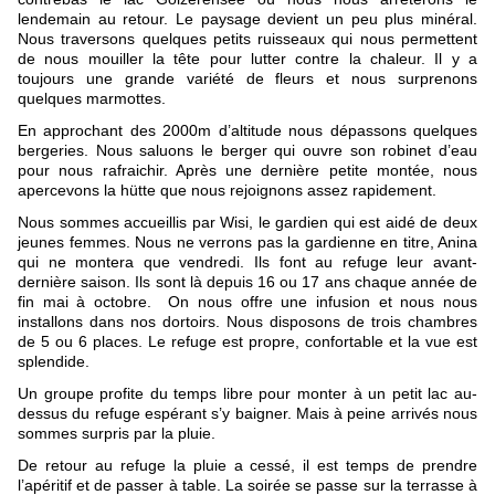
lendemain au retour. Le paysage devient un peu plus minéral. 
Nous traversons quelques petits ruisseaux qui nous permettent 
de nous mouiller la tête pour lutter contre la chaleur. Il y a 
toujours une grande variété de fleurs et nous surprenons 
quelques marmottes. 
En approchant des 2000m d’altitude nous dépassons quelques 
bergeries. Nous saluons le berger qui ouvre son robinet d’eau 
pour nous rafraichir. Après une dernière petite montée, nous 
apercevons la hütte que nous rejoignons assez rapidement. 
Nous sommes accueillis par Wisi, le gardien qui est aidé de deux 
jeunes femmes. Nous ne verrons pas la gardienne en titre, Anina 
qui ne montera que vendredi. Ils font au refuge leur avant-
dernière saison. Ils sont là depuis 16 ou 17 ans chaque année de 
fin mai à octobre.  On nous offre une infusion et nous nous 
installons dans nos dortoirs. Nous disposons de trois chambres 
de 5 ou 6 places. Le refuge est propre, confortable et la vue est 
splendide.
Un groupe profite du temps libre pour monter à un petit lac au-
dessus du refuge espérant s’y baigner. Mais à peine arrivés nous 
sommes surpris par la pluie.
De retour au refuge la pluie a cessé, il est temps de prendre 
l’apéritif et de passer à table. La soirée se passe sur la terrasse à 