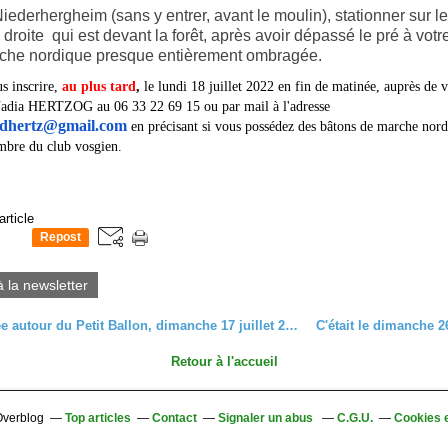
Niederhergheim (sans y entrer, avant le moulin), stationner sur l
droite qui est devant la forêt, après avoir dépassé le pré à votr
che nordique presque entièrement ombragée.
s inscrire,
au plus tard
,
le lundi 18 juillet 2022 en fin de matinée, auprès de v
Nadia HERTZOG au 06 33 22 69 15 ou par mail à l'adresse
dhertz@gmail.com
en précisant si vous possédez des bâtons de marche nordi
mbre du club vosgien.
article
Repost
0
à la newsletter
Randonnée autour du Petit Ballon, dimanche 17 juillet 2022
Retour à l'accueil
 Overblog
Top articles
Contact
Signaler un abus
C.G.U.
Cookies 