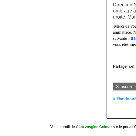
Direction 
ombragé à 
droite.
Mar
Merci de vou
animatrice, 
na
suivante
:
vous êtes me
Partager cet 
S'inscrire 
Voir le profil de
Club vosgien Colmar
sur le portail