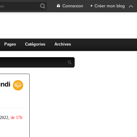
Connexion
+
Créer mon blog
ien de Colmar
Pages
Catégories
Archives
undi
t 2022,
de 17h