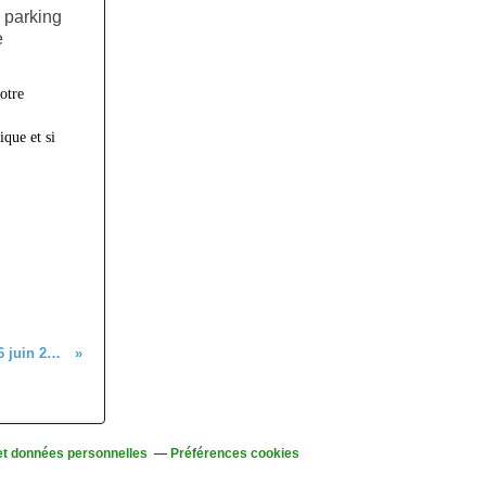
e parking
e
otre
que et si
C'était le dimanche 26 juin 2022
et données personnelles
Préférences cookies