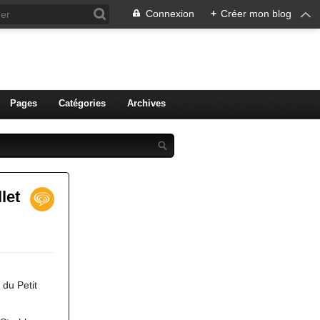
Connexion
+
Créer mon blog
ien de Colmar
Pages
Catégories
Archives
let
 du Petit