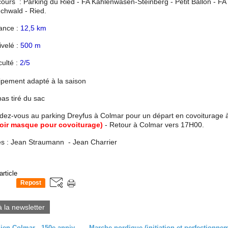
cours : Parking du Ried - FA Kahlenwasen-Steinberg - Petit Ballon - FA
chwald - Ried.
tance :
12,5 km
ivelé :
500 m
iculté :
2/5
ipement adapté à la saison
as tiré du sac
dez-vous au parking Dreyfus à Colmar pour un départ en covoiturage
voir masque pour covoiturage)
- Retour à Colmar vers 17H00.
s : Jean Straumann - Jean Charrier
article
Repost
0
à la newsletter
Club vosgien Colmar - 150e anniversaire - J-76