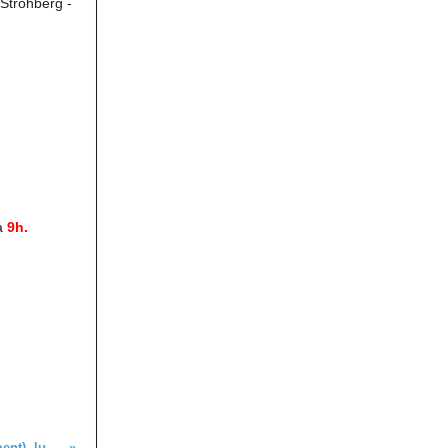
 Strohberg -
 à
9h.
Marche nordique (initiation et perfectionnement), lundi 18 juillet 2022