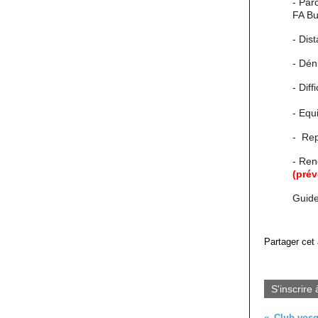
- Par
FA Bu
- Dis
- Dén
- Diff
- Equ
- Rep
- Ren
(pré
Guide
Partager cet 
S'inscrire 