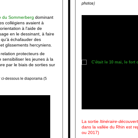
photos)
ne du Sommerberg
dominant
les collégiens avaient à
orientation à l'aide de
sage en le dessinant, à faire
si qu'à échafauder des
 et glissements hercyniens.
 relation protecteurs de
 sensibiliser les jeunes à la
re par le biais de sorties sur
ir ci-dessous le diaporama (5
La sortie
Itinéraire-découver
dans la vallée du Rhin est r
ou 2017)