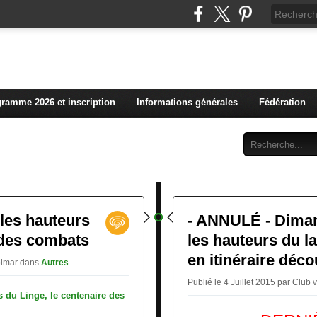
L'actualité du club vosg
ramme 2026 et inscription
Informations générales
Fédération
Abonnement
Contact
 les hauteurs
- ANNULÉ - Dimanc
 des combats
les hauteurs du l
en itinéraire déco
Colmar
dans
Autres
Publié le 4 Juillet 2015 par Club