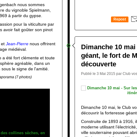
ergenbach nous sommes
ure du vignoble Spielmann,
969 à partir du gypse.
Repost
ssion pour la viticulture par
0
avoir fait goûter son pinot
et
Jean-Pierre
nous offrirent
Dimanche 10 mai -
llage médiéval.
géant, le fort de M
 a été fort clémente et toute
découverte
osphère agréable, dans un
ous le signe de l'amitié.
Publié le 3 Mai 2015 par Club v
diaporama (7 photos)
Dimanche 10 mai, le Club v
découvrir la forteresse géan
Construite de 1893 à 1916, il 
moderne utilisant l’électricité
ville souterraine pouvant ab