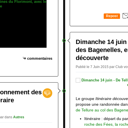
Repost
0
Dimanche 14 juin 
des Bagenelles, en
découverte
commentaires
Publié le 7 Juin 2015 par Club v
vironnement des
Le groupe
Itinéraire découve
raire
propose une randonnée dan
de Tellure au col des Bagene
mar
dans
Autres
Itinéraire :
départ du pa
roche des Fées, la roch