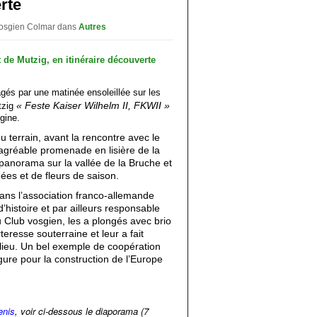
rte
 vosgien Colmar
dans
Autres
gés par une matinée ensoleillée sur les
« Feste Kaiser Wilhelm II, FKWII »
utzig
igine.
 terrain, avant la rencontre avec le
 agréable promenade en lisière de la
c panorama sur la vallée de la Bruche et
ées et de fleurs de saison.
ans l’association franco-allemande
’histoire et par ailleurs responsable
u Club vosgien, les a plongés avec brio
teresse souterraine et leur a fait
lieu. Un bel exemple de coopération
ure pour la construction de l’Europe
enis
, voir ci-dessous le diaporama (7