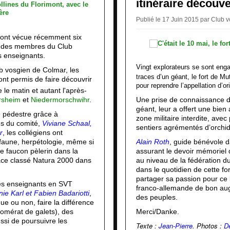
itinéraire découve
Publié le 17 Juin 2015 par Club
u'ont vécue récemment six
ar des membres du Club
rs enseignants.
Vingt explorateurs se sont enga
b vosgien de Colmar, les
traces d’un géant, le fort de M
nt permis de faire découvrir
pour reprendre l’appellation d’or
 le matin et autant l'après-
rsheim
et
Niedermorschwihr
.
Une prise de connaissance du
géant, leur a offert une bien
e pédestre grâce à
zone militaire interdite, ave
s du comité,
Viviane Schaal,
sentiers agrémentés d’orchid
r
, les collégiens ont
e, faune, herpétologie, même si
Alain Roth
, guide bénévole d
de faucon pèlerin dans la
assurant le devoir mémoriel d
ace classé Natura 2000 dans
au niveau de la fédération d
dans le quotidien de cette for
partager sa passion pour ce 
les enseignants en SVT
franco-allemande de bon aug
nie Karl et Fabien Badariotti
,
des peuples.
que ou non, faire la différence
lomérat de galets), des
Merci/Danke.
si de poursuivre les
Texte :
Jean-Pierre
.
Photos :
D