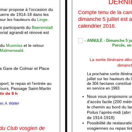
DERNI
lmar propose à l'occasion du
Compte tenu de la cani
uerre de 1914-18 dans les
dimanche 5 juillet est 
 sur les hauteurs du
Linge
.
calendrier 2016.
les participants du
Baerenstall
orial agrandi et rénové est
e du
Musmiss
et le retour
Malmenwald
.
La sortie
Itinéraire dé
dimanche
la Gare de Colmar et Place
Itinér
La prochaine sortie
juillet sur les hauteurs du 
sport, le repas et l'entrée au
de 304 hectares constitué 
Tours, Passage Saint-Martin
en service en 1993.
tir de 9 h
Nous vous proposons un
d’accès facile (200 mètr
er, A. Walter
le chemin au bord du lac
Poilus l’après-midi (abr
de 1914-1918)
Possibilité de restaurati
 du
Club vosgien de
vosgiennes ou repas tir