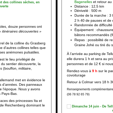
Bagenelles
et retour au 
Distance : 12,5 km
Dénivelé : 500 m
Durée de la marche :
3 
2 h 40 de pauses et de
Randonnée de difficulté
bles, douze personnes ont
Équipement :
chaussure
« itinéraires découvertes »
bâtons recommandés (fin
Repas : possibilité de r
rel de la colline du Grasberg
Graine Johé ou tiré du s
 d'autres collines telles que
 ses anémones pulsatiles.
À l’arrivée au parking de Tell
elle durera 1 h et sera au p
st le lieu privilégié de
 du sentier découverte, la
personnes et de 12 € si nous 
s (bouffon, militaire,
Rendez-vous à
9 h
sur le pa
covoiturage
e allemand met en évidence le
Retour à Colmar vers 18 h 3
ons d’années. Des panneaux
 de l'époque. Nous y avons
Renseignements complémentaire
s Pays-Bas.
(06 78 92 65 79)
traces des princesses Ita et
 de Reichenberg dominant le