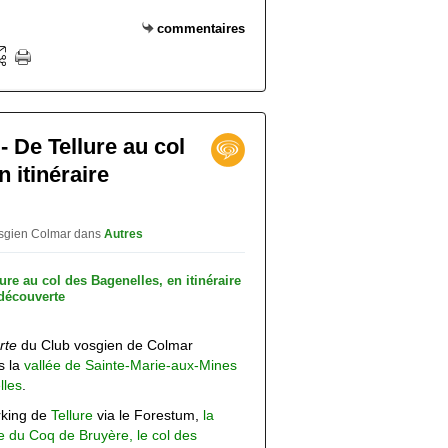
commentaires
- De Tellure au col
 itinéraire
osgien Colmar
dans
Autres
rte
du Club vosgien de Colmar
s la
vallée de
Sainte-Marie-aux-Mines
lles
.
rking de
Tellure
via le Forestum,
la
e du Coq de Bruyère, le col des