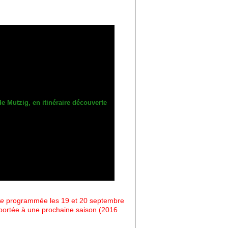
te
programmée les 19 et 20 septembre
eportée à une prochaine saison (2016