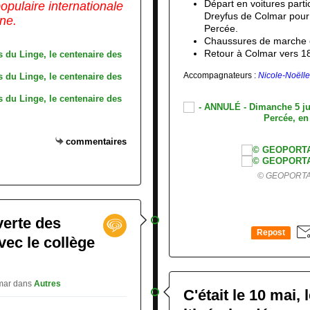
Départ en voitures parti
populaire
internationale
Dreyfus de Colmar pour u
ne.
Percée.
Chaussures de marche 
Retour à Colmar vers 18
Accompagnateurs :
Nicole-Noëlle
commentaires
© GEOPORTAIL
verte des
Repost
vec le collège
0
lmar
dans
Autres
C'était le 10 mai, 