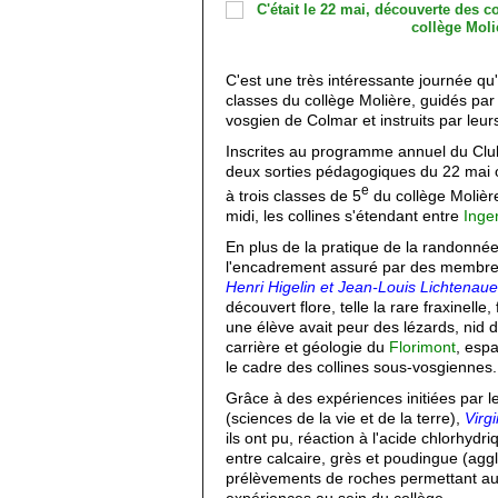
C'est une très intéressante journée q
classes du collège Molière, guidés p
vosgien de Colmar et instruits par leu
Inscrites au programme annuel du Clu
deux sorties pédagogiques du 22 mai o
e
à trois classes de 5
du collège Molière
midi, les collines s'étendant entre
Inge
En plus de la pratique de la randonné
l'encadrement assuré par des membre
Henri Higelin et Jean-Louis Lichtenaue
découvert flore, telle la rare fraxinell
une élève avait peur des lézards, nid 
carrière et géologie du
Florimont
, esp
le cadre des collines sous-vosgiennes.
Grâce à des expériences initiées par 
(sciences de la vie et de la terre),
Virgi
ils ont pu, réaction à l'acide chlorhydri
entre calcaire, grès et poudingue (agg
prélèvements de roches permettant aus
expériences au sein du collège.