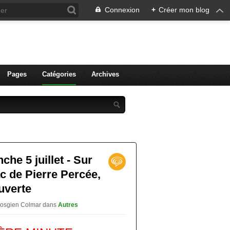
Connexion
+
Créer mon blog
ien de Colmar
Pages
Catégories
Archives
he 5 juillet - Sur
ac de Pierre Percée,
uverte
 vosgien Colmar
dans
Autres