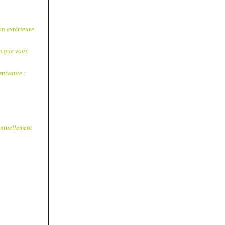
on extérieure
n que vous
suivante :
entuellement