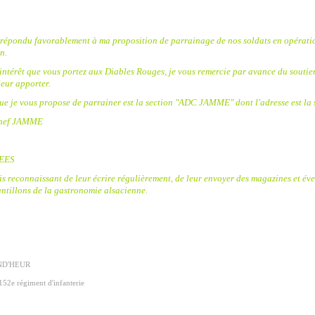
 répondu favorablement à ma proposition de parrainage de nos soldats en opérati
n.
intérêt que vous portez aux Diables Rouges, je vous remercie par avance du soutie
leur apporter.
e je vous propose de parrainer est la section "ADC JAMME" dont l'adresse est la 
hef JAMME
EES
s reconnaissant de leur écrire régulièrement, de leur envoyer des magazines et év
ntillons de la gastronomie alsacienne.
AND'HEUR
52e régiment d'infanterie