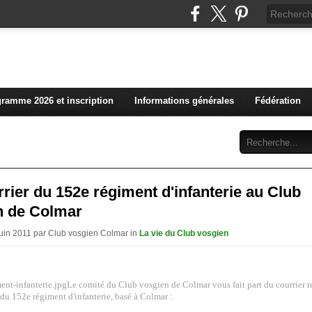
L'actualité du club vosg
ramme 2026 et inscription
Informations générales
Fédération
Abonnement
Contact
rier du 152e régiment d'infanterie au Club
n de Colmar
Juin 2011 par Club vosgien Colmar in
La vie du Club vosgien
Le comité du Club vosgien de Colmar vous fait part du courrier r
 152e régiment d'infanterie, basé à Colmar :