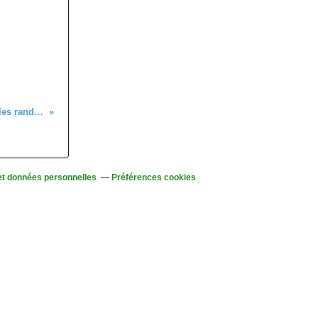
C'était le 5 juin, à la Tête des Faux, avec les randonneurs
et données personnelles
Préférences cookies