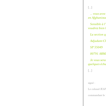
[...]
... vous avez
en Afghanista
Sensible à l'
voudrez bien 
La section qu
Adjudant-C
SP 55049
00791 ARM
Je vous serai
quelques écha
[...]
signé :
Le colonel JE
commandant le 1