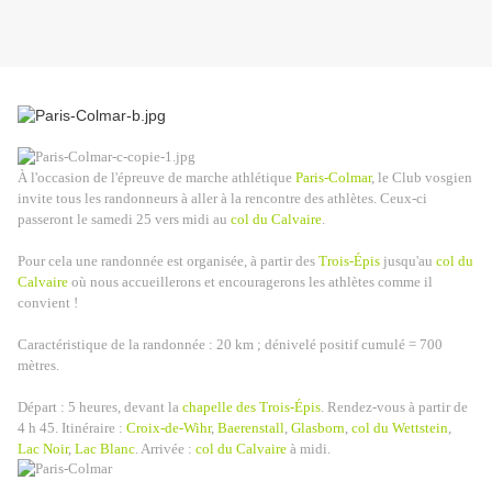
À l'occasion de l'épreuve de marche athlétique
Paris-Colmar
, le Club vosgien
invite tous les randonneurs à aller à la rencontre des athlètes. Ceux-ci
passeront le samedi 25 vers midi au
col du Calvaire
.
Pour cela une randonnée est organisée, à partir des
Trois-Épis
jusqu'au
col du
Calvaire
où nous accueillerons et encouragerons les athlètes comme il
convient !
Caractéristique de la randonnée : 20 km ; dénivelé positif cumulé = 700
mètres.
Départ : 5 heures, devant la
chapelle des Trois-Épis
. Rendez-vous à partir de
4 h 45. Itinéraire :
Croix-de-Wihr
,
Baerenstall
,
Glasborn
,
col du Wettstein
,
Lac Noir
,
Lac Blanc
. Arrivée :
col du Calvaire
à midi.