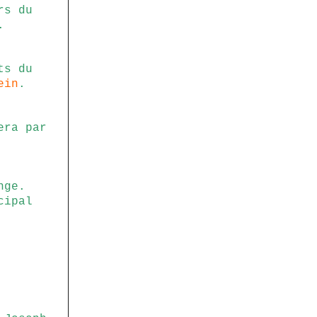
rs du
.
ts du
ein
.
era par
nge.
cipal