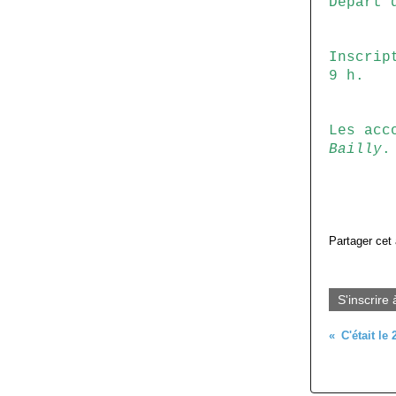
Départ 
Inscrip
9 h.
Les acc
Bailly
.
Partager cet 
S'inscrire 