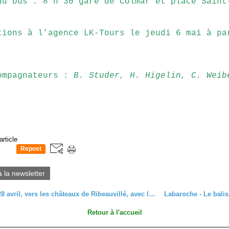
du bus : 8 h 30 gare de Colmar et place Saint
tions à l’agence LK-Tours le jeudi 6 mai à pa
ompagnateurs :
B. Studer, H. Higelin, C. Weib
article
Repost
0
à la newsletter
C'était le 28 avril, vers les châteaux de Ribeauvillé, avec les seniors
Retour à l'accueil