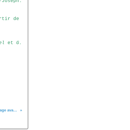
-Joseph.
rtir de
el
et
G.
Labaroche - Le balisage avance (4)