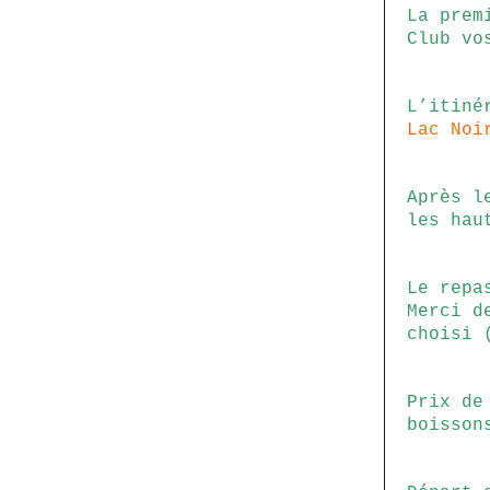
La prem
Club vo
L’itiné
Lac Noi
Après l
les hau
Le repa
Merci d
choisi 
Prix de
boisson