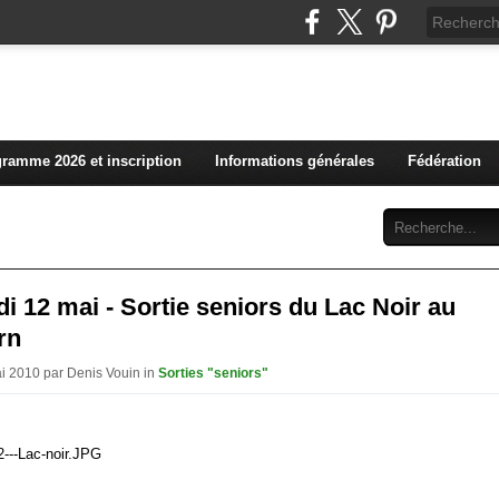
L'actualité du club vosg
ramme 2026 et inscription
Informations générales
Fédération
Abonnement
Contact
i 12 mai - Sortie seniors du Lac Noir au
rn
ai 2010 par Denis Vouin in
Sorties "seniors"