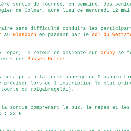
ière sortie de journée, en semaine, des senio
sgien de Colmar, aura lieu ce mercredi 12 mai
raire sans difficulté conduira les participan
r
au
Glasborn
en passant par le
col du Wettst
e repas, le retour en descente sur
Orbey
se f
teurs des
Basses-Huttes
.
s sera pris à la ferme-auberge du Glasborn-Li
e préciser lors de l’inscription le plat prin
(tourte ou roïgabrageldi).
 la sortie comprenant le bus, le repas et les
s : 23 €