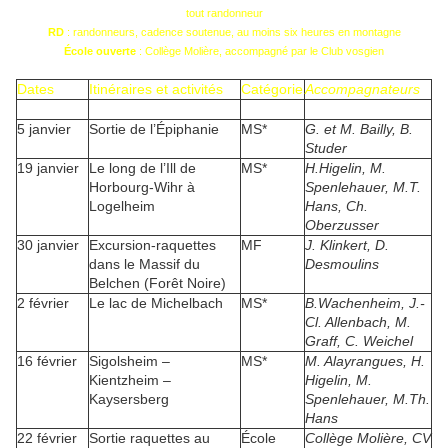
tout randonneur
RD
: randonneurs, cadence soutenue, au moins six heures en montagne
École ouverte
: Collège Molière, accompagné par le Club vosgien
Dates
Itinéraires et activités
Catégorie
Accompagnateurs
5 janvier
Sortie de l’Épiphanie
MS*
G. et M. Bailly, B.
Studer
19 janvier
Le long de l’Ill de
MS*
H.Higelin, M.
Horbourg-Wihr à
Spenlehauer, M.T.
Logelheim
Hans, Ch.
Oberzusser
30 janvier
Excursion-raquettes
MF
J. Klinkert, D.
dans le Massif du
Desmoulins
Belchen (Forêt Noire)
2 février
Le lac de Michelbach
MS*
B.Wachenheim, J.-
Cl. Allenbach, M.
Graff, C. Weichel
16 février
Sigolsheim –
MS*
M. Alayrangues, H.
Kientzheim –
Higelin, M.
Kaysersberg
Spenlehauer, M.Th.
Hans
22 février
Sortie raquettes au
École
Collège Molière, CV