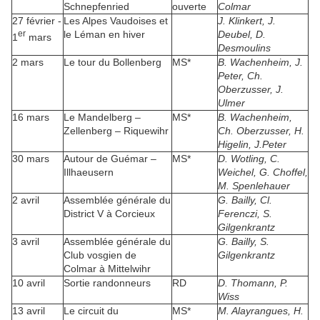
Schnepfenried
ouverte
Colmar
27 février -
Les Alpes Vaudoises et
J. Klinkert, J.
er
le Léman en hiver
Deubel, D.
1
mars
Desmoulins
2 mars
Le tour du Bollenberg
MS*
B. Wachenheim, J.
Peter, Ch.
Oberzusser, J.
Ulmer
16 mars
Le Mandelberg –
MS*
B. Wachenheim,
Zellenberg – Riquewihr
Ch. Oberzusser, H.
Higelin, J.Peter
30 mars
Autour de Guémar –
MS*
D. Wotling, C.
Illhaeusern
Weichel, G. Choffel,
M. Spenlehauer
2 avril
Assemblée générale du
G. Bailly, Cl.
District V à Corcieux
Ferenczi, S.
Gilgenkrantz
3 avril
Assemblée générale du
G. Bailly, S.
Club vosgien de
Gilgenkrantz
Colmar à Mittelwihr
10 avril
Sortie randonneurs
RD
D. Thomann, P.
Wiss
13 avril
Le circuit du
MS*
M. Alayrangues, H.