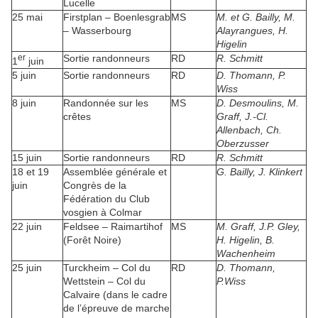
Lucelle
25 mai
Firstplan – Boenlesgrab
MS
M. et G. Bailly, M.
– Wasserbourg
Alayrangues, H.
Higelin
er
Sortie randonneurs
RD
R. Schmitt
1
juin
5 juin
Sortie randonneurs
RD
D. Thomann, P.
Wiss
8 juin
Randonnée sur les
MS
D. Desmoulins, M.
crêtes
Graff, J.-Cl.
Allenbach, Ch.
Oberzusser
15 juin
Sortie randonneurs
RD
R. Schmitt
18 et 19
Assemblée générale et
G. Bailly, J. Klinkert
juin
Congrès de la
Fédération du Club
vosgien à Colmar
22 juin
Feldsee – Raimartihof
MS
M. Graff, J.P. Gley,
(Forêt Noire)
H. Higelin, B.
Wachenheim
25 juin
Turckheim – Col du
RD
D. Thomann,
Wettstein – Col du
P.Wiss
Calvaire (dans le cadre
de l’épreuve de marche