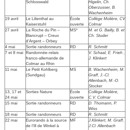
Schlosswald
Higelin, Ch.
Oberzusser, B.
Wachenheim
19 avril
Le Lilienthal au
École
Collège Molière, CV
Kaiserstuhl
ouverte
Colmar
27 avril
La Roche du Pin –
MS*
M. et G. Bailly, B. et
Blancrupt – Creux
Ch. Studer
d’Argent – Orbey
4 mai
Sortie randonneurs
RD
R. Schmitt
7 et 8 mai
Randonnée-relais
V. Schaal, E. Frieh ,
franco-allemande de
J. Klinkert
Colmar au Rhin
11 mai
Le Petit Kohlberg
MS
B. Wachenheim, M.
(Sundgau)
Graff, J.-Cl.
Allenbach, M.-O.
Stocker
13, 17 et
Sorties Nature
École
Collège Molière,
24 mai
ouverte
C.V. Colmar
15 mai
Sortie randonneurs
RD
D. Thomann, P.
Wiss
18 mai
Sortie randonneurs
RD
R. Schmitt
22 mai
Eurorando à la source
MF
J.Klinkert, M. Graff,
de l’Ill de Winkel à
J.Cl. Allenbach