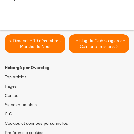
< Dimanche 19 décembre -
Le blog du Club vosgien de
Marché de Noël
Colmar a trois ans >
montagnard et Bredlamarik
à pied dans la vallée de
Munster
Hébergé par Overblog
Top articles
Pages
Contact
Signaler un abus
C.G.U.
Cookies et données personnelles
Préférences cookies