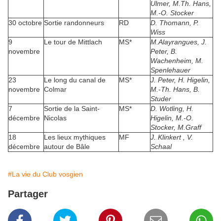
Ulmer, M.Th. Hans,
M.-O. Stocker
30 octobre
Sortie randonneurs
RD
D. Thomann, P.
Wiss
9
Le tour de Mittlach
MS*
M.Alayrangues, J.
novembre
Peter, B.
Wachenheim, M.
Spenlehauer
23
Le long du canal de
MS*
J. Peter, H. Higelin,
novembre
Colmar
M.-Th. Hans, B.
Studer
7
Sortie de la Saint-
MS*
D. Wotling, H.
décembre
Nicolas
Higelin, M.-O.
Stocker, M.Graff
18
Les lieux mythiques
MF
J. Klinkert , V.
décembre
autour de Bâle
Schaal
#La vie du Club vosgien
Partager