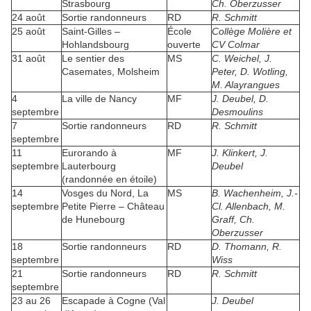
Strasbourg
Ch. Oberzusser
24 août
Sortie randonneurs
RD
R. Schmitt
25 août
Saint-Gilles –
École
Collège Molière et
Hohlandsbourg
ouverte
CV Colmar
31 août
Le sentier des
MS
C. Weichel, J.
Casemates, Molsheim
Peter, D. Wotling,
M. Alayrangues
4
La ville de Nancy
MF
J. Deubel, D.
septembre
Desmoulins
7
Sortie randonneurs
RD
R. Schmitt
septembre
11
Eurorando à
MF
J. Klinkert, J.
septembre
Lauterbourg
Deubel
(randonnée en étoile)
14
Vosges du Nord, La
MS
B. Wachenheim, J.-
septembre
Petite Pierre – Château
Cl. Allenbach, M.
de Hunebourg
Graff, Ch.
Oberzusser
18
Sortie randonneurs
RD
D. Thomann, R.
septembre
Wiss
21
Sortie randonneurs
RD
R. Schmitt
septembre
23 au 26
Escapade à Cogne (Val
J. Deubel