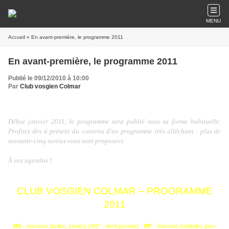
MENU
Accueil
» En avant-première, le programme 2011
En avant-première, le programme 2011
Publié le 09/12/2010 à 10:00
Par
Club vosgien Colmar
Début janvier 2011, le programme sera publié sous sa forme habituelle.
Profitez dès à présent du contenu d'un programme très alléchant : plus de
soixante-cinq sorties vous sont proposées.
À vos agendas !
CLUB VOSGIEN COLMAR – PROGRAMME
2011
MS
: marches faciles, seniors (MS* : demi journée) -
MF
: marches familiales pour