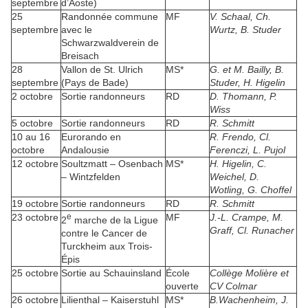
septembre
d’Aoste)
25
Randonnée commune
MF
V. Schaal, Ch.
septembre
avec le
Wurtz, B. Studer
Schwarzwaldverein de
Breisach
28
Vallon de St. Ulrich
MS*
G. et M. Bailly, B.
septembre
(Pays de Bade)
Studer, H. Higelin
2 octobre
Sortie randonneurs
RD
D. Thomann, P.
Wiss
5 octobre
Sortie randonneurs
RD
R. Schmitt
10 au 16
Eurorando en
R. Frendo, Cl.
octobre
Andalousie
Ferenczi, L. Pujol
12 octobre
Soultzmatt – Osenbach
MS*
H. Higelin, C.
– Wintzfelden
Weichel, D.
Wotling, G. Choffel
19 octobre
Sortie randonneurs
RD
R. Schmitt
23 octobre
e
MF
J.-L. Crampe, M.
2
marche de la Ligue
Graff, Cl. Runacher
contre le Cancer de
Turckheim aux Trois-
Épis
25 octobre
Sortie au Schauinsland
École
Collège Molière et
ouverte
CV Colmar
26 octobre
Lilienthal – Kaiserstuhl
MS*
B.Wachenheim, J.