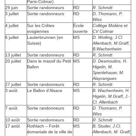
Paris-Colmar)
29 juin
Sortie randonneurs
RD
R. Schmitt
3 juillet
Sortie randonneurs
RD
D. Thomann, P.
Wiss
4 juillet
Sur les Crêtes
École
Collège Molière et
vosgiennes
ouverte
CV Colmar
6 juillet
Lauterbrunnen (en
MS
D. Wotling, J.Cl.
Suisse)
Allenbach, M.Graff,
B.Wachenheim
13 juillet
Sortie randonneurs
RD
R. Schmitt
20 juillet
Dans le massif du Petit
MS
D. Desmoulins, H.
Ballon
Higelin, M.
Spenlehauer, M.
Alayrangues
27 juillet
Sortie randonneurs
RD
R. Schmitt
3 août
Le Ballon d’Alsace
MS
B. Wachenheim, H.
Higelin, M.Graff, J.-
Cl.
Allenbach
7 août
Sortie randonneurs
RD
D. Thomann, P.
Wiss
10 août
Sortie randonneurs
RD
R. Schmitt
17 août
Rothlach – Forêt
MS
B. Studer, J.Cl.
domaniale de la ville de
Allenbach, M. Graff,