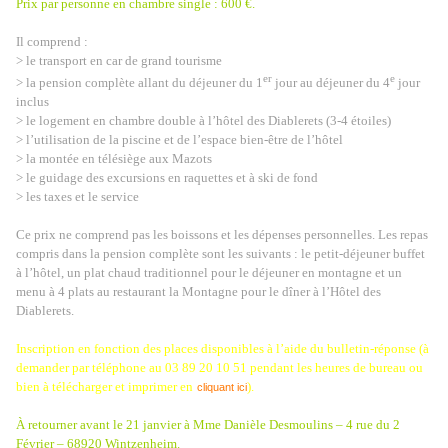
Prix par personne en chambre single : 600 €.
Il comprend :
> le transport en car de grand tourisme
er
e
> la pension complète allant du déjeuner du 1
jour au déjeuner du 4
jour
inclus
> le logement en chambre double à l’hôtel des Diablerets (3-4 étoiles)
> l’utilisation de la piscine et de l’espace bien-être de l’hôtel
> la montée en télésiège aux Mazots
> le guidage des excursions en raquettes et à ski de fond
> les taxes et le service
Ce prix ne comprend pas les boissons et les dépenses personnelles. Les repas
compris dans la pension complète sont les suivants : le petit-déjeuner buffet
à l’hôtel, un plat chaud traditionnel pour le déjeuner en montagne et un
menu à 4 plats au restaurant la Montagne pour le dîner à l’Hôtel des
Diablerets.
Inscription en fonction des places disponibles à l’aide du bulletin-réponse (à
demander par téléphone au 03 89 20 10 51 pendant les heures de bureau ou
bien à télécharger et imprimer en
).
cliquant ici
À retourner avant le 21 janvier à Mme Danièle Desmoulins – 4 rue du 2
Février – 68920 Wintzenheim.