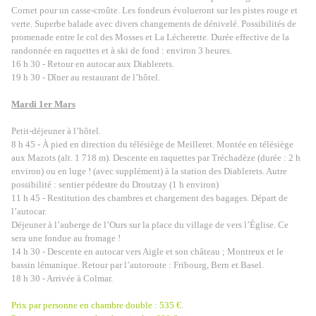
Cornet pour un casse-croûte. Les fondeurs évolueront sur les pistes rouge et
verte. Superbe balade avec divers changements de dénivelé. Possibilités de
promenade entre le col des Mosses et La Lécherette. Durée effective de la
randonnée en raquettes et à ski de fond : environ 3 heures.
16 h 30 - Retour en autocar aux Diablerets.
19 h 30 - Dîner au restaurant de l’hôtel.
Mardi 1er Mars
Petit-déjeuner à l’hôtel.
8 h 45 - À pied en direction du télésiège de Meilleret. Montée en télésiège
aux Mazots (alt. 1 718 m). Descente en raquettes par Tréchadèze (durée : 2 h
environ) ou en luge ! (avec supplément) à la station des Diablerets. Autre
possibilité : sentier pédestre du Droutzay (1 h environ)
11 h 45 - Restitution des chambres et chargement des bagages. Départ de
l’autocar.
Déjeuner à l’auberge de l’Ours sur la place du village de vers l’Église. Ce
sera une fondue au fromage !
14 h 30 - Descente en autocar vers Aigle et son château ; Montreux et le
bassin lémanique. Retour par l’autoroute : Fribourg, Bern et Basel.
18 h 30 - Arrivée à Colmar.
Prix par personne en chambre double : 535 €.