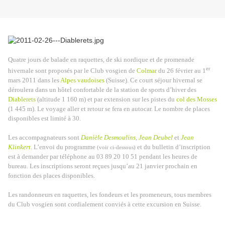
Quatre jours de balade en raquettes, de ski nordique et de promenade
er
hivernale sont proposés par le Club vosgien de
Colmar
du 26 février au 1
mars 2011 dans les
Alpes vaudoises
(Suisse). Ce court séjour hivernal se
déroulera dans un hôtel confortable de la station de sports d’hiver des
Diablerets
(altitude 1 160 m) et par extension sur les pistes du
col des Mosses
(1 445 m). Le voyage aller et retour se fera en autocar. Le nombre de places
disponibles est limité à 30.
Les accompagnateurs sont
Danièle Desmoulins
,
Jean Deubel
et
Jean
Klinkert
. L’envoi du programme
et du bulletin d’inscription
(voir ci-dessous)
est à demander par téléphone au 03 89 20 10 51 pendant les heures de
bureau. Les inscriptions seront reçues jusqu’au 21 janvier prochain en
fonction des places disponibles.
Les randonneurs en raquettes, les fondeurs et les promeneurs, tous membres
du Club vosgien sont cordialement conviés à cette excursion en Suisse.