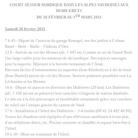
COURT SÉJOUR NORDIQUE DANS LES ALPES VAUDOISES AUX
DIABLERETS
ER
DU 26 F
É
VRIER AU 1
MARS 2011
Samedi 26 février 2011
7 h 45 - Départ de l’autocar du garage Kunegel, rue des jardins à Colmar.
Basel – Bern – Bulle – Château d’Oex
12 h - Arrivée au col des Mosses (alt. 1 445 m). Comme un air de Grand Nord.
Une large vallée pour les amateurs de ski nordique. Des espaces sauvages
pour la raquette. Déjeuner à la buvette-restaurant de l’Arsat.
Parcours faciles d’entrainement en raquettes (Jean Klinkert) ou à ski de fond
(Jean Deubel) autour du col des Mosses. Sentiers pédestres possibles vers La
Lécherette et les Mosses.
16 h - Départ en autocar en direction des Diablerets (20 km). Les Diablerets
(alt. 1 160 m) ont su préserver leur caractère villageois de station familiale.
Le site est à la fois pittoresque et inoubliable notamment grâce aux couchers
de soleil sur l’unique glacier du canton de Vaud.
17 h - Installation à l’hôtel des Diablerets – 3-4 étoiles (00 41 24 492 40 06).
Toutes les chambres sont équipées d’une télévision satellitaire à écran plat,
d’un téléphone direct, etc. Piscine couverte et chauffée et espace bien-être à
l’hôtel.
19 h 30 - Dîner au restaurant de l’hôtel.