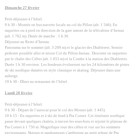
Dimanche 27 février
Petit-déjeuner à l’hôtel.
9 h 30 - Montée en bus-navette locale au col du Pillon (alt. 1 546). En
raquettes ou à pied en direction de la gare amont de la télécabine d’Isenau
(alt. 1 762 m). Durée de marche : 1 h 30.
Déjeuner au Resto d’Isenau.
Panorama sur le sommet (alt. 3 209 m) et le glacier des Diablerets. Sentier
pédestre possible aller et retour Col du Pillon-Isenau
.
Descente en raquettes
par le chalet des Crêtes (alt. 1 653 m) et la Combe à la station des Diablerets.
Durée 1 h 30 environ.
Les fondeurs évolueront sur les 24 kilomètres de pistes
de ski nordique damées en style classique et skating. Déjeuner dans une
auberge.
19 h 30 - Dîner au restaurant de l’hôtel
.
Lundi 28 février
Petit-déjeuner à l’hôtel.
9 h 30 - Départ de l’autocar pour le col des Mosses (alt. 1 445).
10 h 15 - En raquettes et à ski de fond à Pra Cornet. Cet itinéraire nordique
passe devant quelques chalets, à travers les sous-bois et rejoint le plateau de
Pra Cornet à 1 750 m. Magnifique tour des crêtes et vue sur les sommets
environnants. Skieurs et randonneurs s’arrêteront au petit refuge de Pra