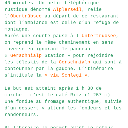
40 minutes. Un petit téléphérique
rustique dénommé
Älplerseil
, relie
l’
Obertrübsee
au départ de ce restaurant
dont l’ambiance est celle d’un refuge de
montagne.
Après une courte pause à l’
Untertrübsee
,
on reprend le même cheminement en sens
inverse en ignorant le panneau
«
Gerschnialp
Station » pour rejoindre
les téléskis de la
Gerschnialp
qui sont à
contourner par la gauche. L’itinéraire
s’intitule la
« via Schlegi »
.
Le but est atteint après 1 h 30 de
marche : c’est le café Ritz (1 257 m).
Une fondue au fromage authentique, suivie
d’un dessert y attend les fondeurs et les
randonneurs.
Si l’horaire le permet avant le retour,